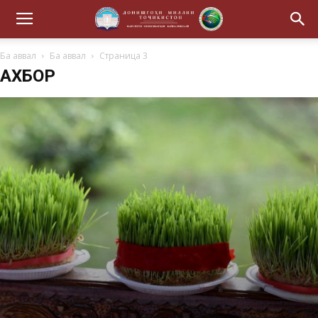
Ба аввал
Ба аввал
Страница 3
АХБОР