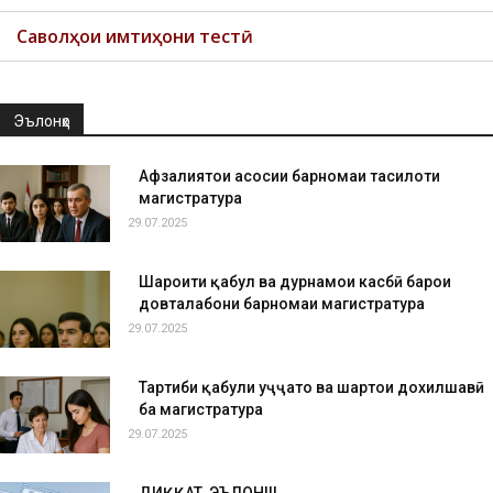
Саволҳои имтиҳони тестӣ
Эълонҳо
Афзалиятҳои асосии барномаи таҳсилоти
магистратура
29.07.2025
Шароити қабул ва дурнамои касбӣ барои
довталабони барномаи магистратура
29.07.2025
Тартиби қабули ҳуҷҷатҳо ва шартҳои дохилшавӣ
ба магистратура
29.07.2025
ДИҚҚАТ, ЭЪЛОН!!!