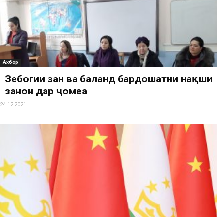
Ахбор
Зебогии зан ва баланд бардошатни нақши
занон дар ҷомеа
24.12.2021