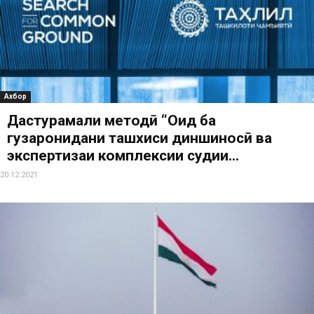
Ахбор
Дастурамали методӣ “Оид ба
гузаронидани ташхиси диншиносӣ ва
экспертизаи комплексии судии...
20.12.2021