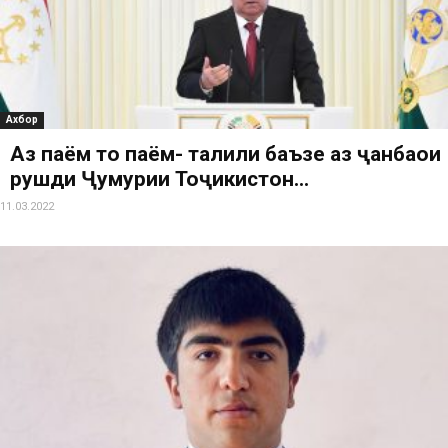
Ахбор
Аз паём то паём- таҳлили баъзе аз ҷанбаҳои
рушди Ҷумҳурии Тоҷикистон...
11.03.2022