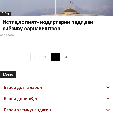
Ахбор
Истиқлолият- нодиртарин падидаи
сиёсиву сарнавиштсоз
08.09.2020
2
3
4
Меню
Барои довталабон
Барои донишҷӯён
Барои хатмкунандагон