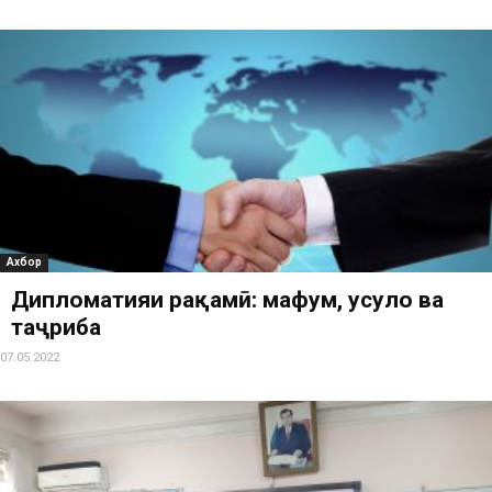
Ахбор
Дипломатияи рақамӣ: мафҳум, усулҳо ва
таҷриба
07.05.2022