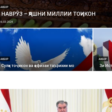
АХБОР
НАВРЎЗ – ҶАШНИ МИЛЛИИ ТОҶИКОН
16.03.2024
АХБОР
АХБОР
Сулҳи тоҷикон ва ҳофизаи таърихии мо
Зи Ис