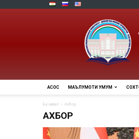
АСОСӢ
МАЪЛУМОТИ УМУМӢ
СОХТ
Ба аввал
Ахбор
АХБОР