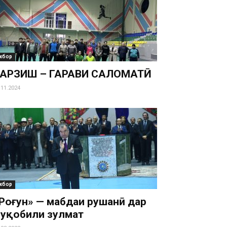
хбор
АРЗИШ – ГАРАВИ САЛОМАТӢ
.11.2024
хбор
Роғун» — мабдаи рушанӣ дар
уқобили зулмат