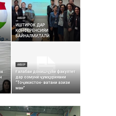
АХБОР
ИШТИРОК ДАР
КОНФЕРЕНСИЯИ
БАЙНАЛМИЛАЛӢ
АХБОР
он
Ғалабаи донишҷуйи факултет
н
дар озмуни ҷумҳуриявии
“Тоҷикистон- ватани азизи
ман”