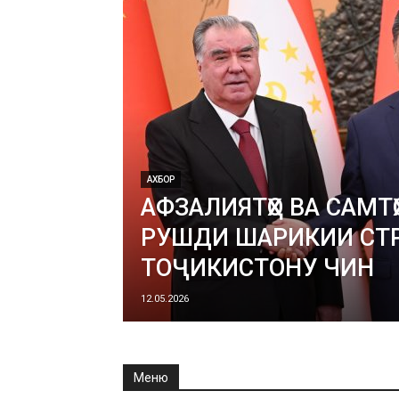
АХБОР
АФЗАЛИЯТҲО ВА САМТҲ
РУШДИ ШАРИКИИ СТ
ТОҶИКИСТОНУ ЧИН
12.05.2026
Меню