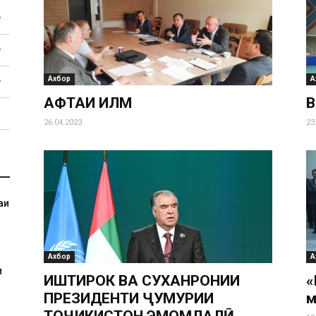
Ахбор
А
ҲАФТАИ ИЛМ
В
26.04.2023
23
аи
Ахбор
А
и
ИШТИРОК ВА СУХАНРОНИИ
«
ПРЕЗИДЕНТИ ҶУМҲУРИИ
м