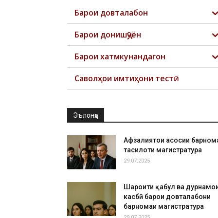
Барои довталабон
Барои донишҷӯён
Барои хатмкунандагон
Саволҳои имтиҳони тестӣ
Эълонҳо
Афзалиятҳои асосии барном
таҳсилоти магистратура
29.07.2025
Шароити қабул ва дурнамо
касбӣ барои довталабони
барномаи магистратура
29.07.2025