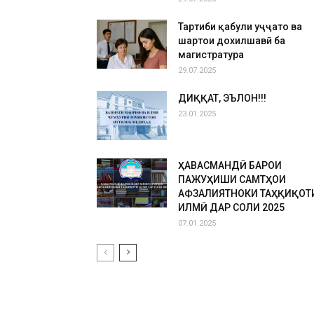
Тартиби қабули ҳуҷҷатҳо ва
шартҳои дохилшавӣ ба
магистратура
29.07.2025
ДИҚҚАТ, ЭЪЛОН!!!
23.01.2025
ҲАВАСМАНДӢ БАРОИ
ПАЖУҲИШИ САМТҲОИ
АФЗАЛИЯТНОКИ ТАҲҚИҚОТ
ИЛМӢ ДАР СОЛИ 2025
07.01.2025