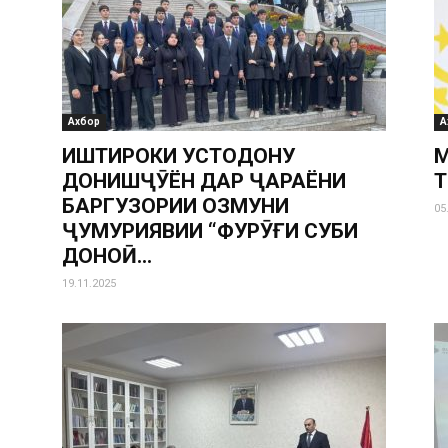
Ахбор
А
ИШТИРОКИ УСТОДОНУ
М
ДОНИШҶӮЁН ДАР ҶАРАЁНИ
Т
БАРГУЗОРИИ ОЗМУНИ
05
ҶУМҲУРИЯВИИ “ФУРӮҒИ СУБҲИ
ДОНОӢ...
19.11.2025