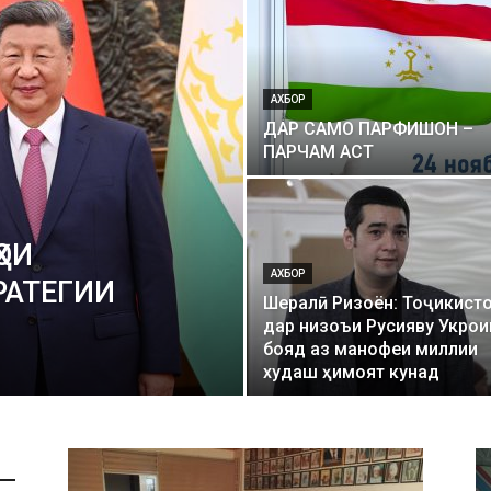
АХБОР
ДАР САМО ПАРФИШОН –
ПАРЧАМ АСТ
ОИ
АХБОР
РАТЕГИИ
Шералӣ Ризоён: Тоҷикист
дар низоъи Русияву Укрои
бояд аз манофеи миллии
худаш ҳимоят кунад