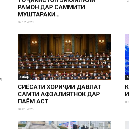
ТОҶИКИСТОН ЭМОМЛАЛӢ
12
РАҲМОН ДАР САММИТИ
МУШТАРАКИ...
02.12.2023
Ахбор
А
И
СИЁСАТИ ХОРИҶИИ ДАВЛАТ
К
САМТИ АФЗАЛИЯТНОК ДАР
Ҳ
ПАЁМ АСТ
09
04.01.2025