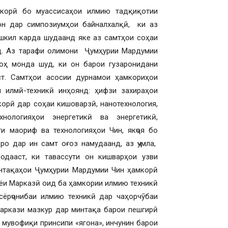
мкорӣ бо муассисаҳои илмию тадқиқотии
н дар симпозиумҳои байналхалқӣ, ки аз
ашкил карда шудаанд яке аз самтҳои соҳаи
д. Аз тарафи олимони Ҷумҳурии Мардумии
роҳ монда шуд, ки он барои гузаронидани
т. Самтҳои асосии дурнамои ҳамкориҳои
илмӣ-техникӣ инҳоянд: ҳифзи захираҳои
корӣ дар соҳаи кишоварзӣ, нанотехнология,
хнологияҳои энергетикӣ ва энергетикӣ,
и маориф ва технологияҳои Чин, якҷоя бо
о дар ин самт оғоз намудаанд, аз ҷумла,
дааст, ки тавассути он кишварҳои узви
нтақаҳои Ҷумҳурии Мардумии Чин ҳамкорӣ
иёи Марказӣ оид ба ҳамкории илмию техникӣ
ёрҷонибаи илмию техникӣ дар чаҳорчӯбаи
ркази мазкур дар минтақа барои пешгирӣ
 мувофиқи принсипи «ягона», инчунин барои