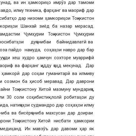
унад, ва ин ҳамкориҳо имрӯз дар тамоми
авдо, илму техника, фарҳанг ва маориф дар
сибатҳо дар низоми ҳамкориҳои Тоҷикистон
кориҳои Шанхай зиёд ба назар мерасад.
амдастии Ҷумҳурии Тоҷикистон Ҷумҳурии
уносибатҳои дуҷонибаи байнидавлатӣ ва
оза пайдо намуда, соҳаҳои навро дар бар
уҷуди хеш худро ҳамчун сохторе муаррифӣ
аориф ва фарҳанг ҷидду ҷаҳд мекунад. Дар
 ҳамкорӣ дар соҳаи гуманитарӣ ва илмиву
и созмон ба ҳисоб меравад. Дар даврони
йни Тоҷикистону Хитой мазмуну мундариҷа,
ўли 30 соли соҳибистиқлолӣ робитаҳои ду
ида, натиҷаҳои судмандро дар соҳаҳои илму
ниба ва бисёрҷониба махсусан дар доираи
рони Тоҷикистону Хитой нисбати ҳамкории
 медиҳанд. Ин мавзӯъ дар давоми ҳар як