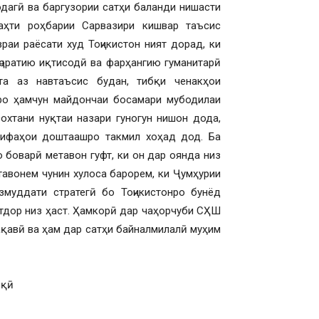
одагӣ ва баргузории сатҳи баланди нишасти
аҳти роҳбарии Сарвазири кишвар таъсис
раи раёсати худ Тоҷикистон ният дорад, ки
иҷоратию иқтисодӣ ва фарҳангию гуманитарӣ
а аз навтаъсис будан, тибқи ченакҳои
ро ҳамчун майдончаи босамари мубодилаи
охтани нуқтаи назари гуногун нишон дода,
зифаҳои доштаашро такмил хоҳад дод. Ба
 боварӣ метавон гуфт, ки он дар оянда низ
тавонем чунин хулоса барорем, ки Ҷумҳурии
муддати стратегӣ бо Тоҷикистонро бунёд
тдор низ ҳаст. Ҳамкорӣ дар чаҳорчуби СҲШ
ақавӣ ва ҳам дар сатҳи байналмилалӣ муҳим
лқӣ