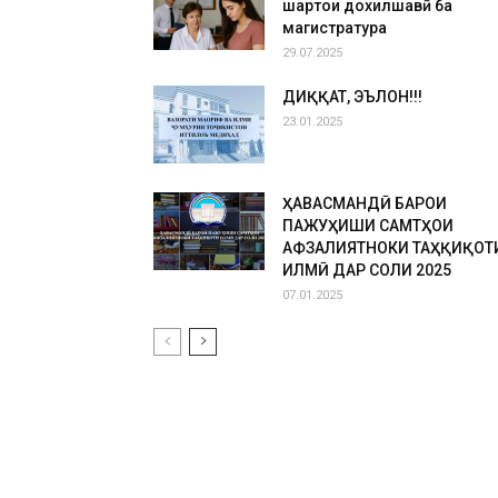
шартҳои дохилшавӣ ба
магистратура
29.07.2025
ДИҚҚАТ, ЭЪЛОН!!!
23.01.2025
ҲАВАСМАНДӢ БАРОИ
ПАЖУҲИШИ САМТҲОИ
АФЗАЛИЯТНОКИ ТАҲҚИҚОТ
ИЛМӢ ДАР СОЛИ 2025
07.01.2025