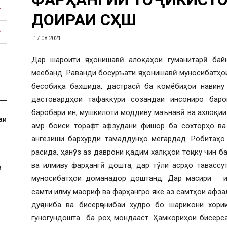
ДОИРАИ СҲШ
17.08.2021
Дар шароити ҷаҳонишавӣ алоқаҳои гуманитарӣ бай
меёбанд. Раванди босуръати ҷаҳонишавӣ муносибатҳо
бесобиқа бахшида, дастрасӣ ба комёбиҳои навину
дастовардҳои тафаккури созандаи инсониро бар
баробари ин, мушкилоти моддиву маънавӣ ва ахлоқии
аи
амр боиси торафт афзудани фишор ба сохторҳо ва
ангезиши бархурди тамаддунҳо мегардад. Робитаҳо 
расида, ҳанўз аз даврони қадим халқҳои тоҷику чин б
ва илмиву фарҳангӣ дошта, дар тўли асрҳо тавасс
и
муносибатҳои доманадор доштанд. Дар масири ист
самти илму маориф ва фарҳангро яке аз самтҳои афз
дуҷониба ва бисёрҷонибаи худро бо шарикони хори
гуногундошта ба роҳ мондааст. Ҳамкориҳои бисёрсам