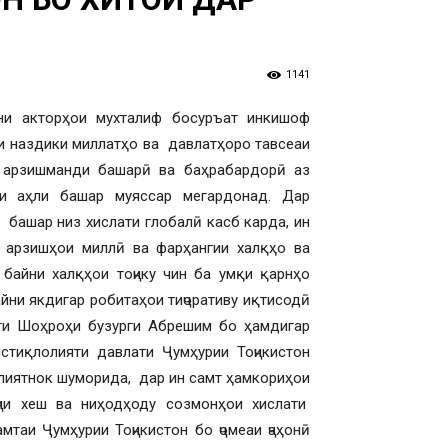
1141
ни акторҳои мухталиф босуръат инкишоф
и наздики миллатҳо ва давлатҳоро тавсеаи
 арзишманди башарӣ ва баҳрабардорӣ аз
ои аҳли башар муяссар мегардонад. Дар
 башар низ хислати глобалӣ касб карда, ин
 арзишҳои миллӣ ва фарҳангии халқҳо ва
байни халқҳои тоҷику чин ба умқи қарнҳо
айни якдигар робитаҳои тиҷоративу иқтисодӣ
ути Шоҳроҳи бузурги Абрешим бо ҳамдигар
иқлолияти давлати Ҷумҳурии Тоҷикистон
алиятнок шуморида, дар ин самт ҳамкориҳои
ҷии хеш ва ниҳодҳоду созмонҳои хислати
таи Ҷумҳурии Тоҷикистон бо ҷомеаи ҷаҳонӣ