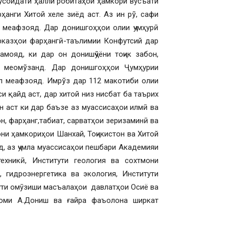
мусоидати ҳалли робитаҳои ҳамкори вусъати
рҳанги Хитой хеле зиёд аст. Аз ин рў, сафи
 меафзояд. Дар донишгоҳҳои олии ҷумҳурӣ
рказҳои фарҳангӣ-таълимии Конфутсий дар
мояд, ки дар он донишҷўёни тоҷик забон,
о меомўзанд. Дар донишгоҳҳои Ҷумҳурии
ол меафзояд. Имрўз дар 112 макотиби олии
си қайд аст, дар хитой низ нисбат ба таърих
 ин аст ки дар баъзе аз муассисаҳои илмӣ ва
н, фарҳанг,табиат, сарватҳои зеризаминӣ ва
ни ҳамкориҳои Шанхай, Тоҷикистон ва Хитой
, аз ҷумла муассисаҳои пешбари Академияи
ехникӣ, Институти геология ва сохтмони
 гидроэнергетика ва экология, Институти
тути омӯзиши масъалаҳои давлатҳои Осиё ва
номи А.Дониш ва ғайра фаъолона ширкат