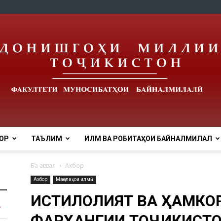
ОР
ТАЪЛИМ
ИЛМ ВА РОБИТАҲОИ БАЙНАЛМИЛАЛӢ
Ба аввал
Ахбор
Ахбор
Мақолаҳои илмӣ
ИСТИҚЛОЛИЯТ ВА ҲАМК
ФАРҲАНГИИ ТОҶИКИСТО