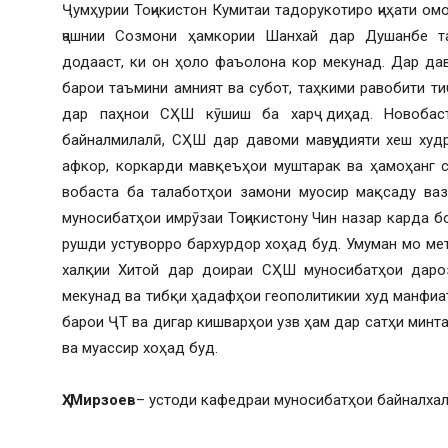
Ҷумҳурии Тоҷикистон Кумитаи тадорукотиро ҷиҳати ом
ҷашнии Созмони ҳамкории Шанхай дар Душанбе т
додааст, ки он ҳоло фаъолона кор мекунад. Дар дав
барои таъмини амният ва субот, таҳкими равобити т
дар паҳнои СҲШ кӯшиш ба харҷ диҳад. Новобаст
байналмилалӣ, СҲШ дар давоми мавҷудияти хеш худ
афкор, коркарди мавқеъҳои муштарак ва ҳамоҳанг с
вобаста ба талаботҳои замони муосир мақсаду ва
муносибатҳои имрӯзаи Тоҷикистону Чин назар карда бо
рушди устуворро бархурдор хоҳад буд. Умуман мо ме
халқии Хитой дар доираи СҲШ муносибатҳои дароз
мекунад ва тибқи ҳадафҳои геополитикии худ манфиа
барои ҶТ ва дигар кишварҳои узв ҳам дар сатҳи минт
ва муассир хоҳад буд.
Ҳ. Мирзоев
– устоди кафедраи муносибатҳои байналха