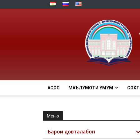
АСОСӢ
МАЪЛУМОТИ УМУМӢ
СОХТ
Меню
Барои довталабон