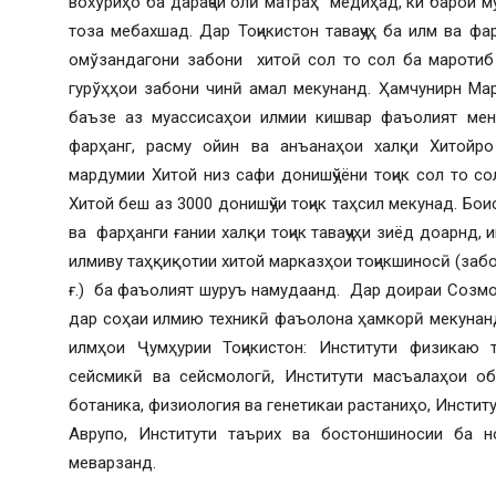
вохўриҳо ба дараҷаи олӣ матраҳ медиҳад, ки барои 
тоза мебахшад. Дар Тоҷикистон таваҷҷуҳ ба илм ва фа
омўзандагони забони хитоӣ сол то сол ба маротиб
гурўҳҳои забони чинӣ амал мекунанд. Ҳамчунирн Ма
баъзе аз муассисаҳои илмии кишвар фаъолият мена
фарҳанг, расму ойин ва анъанаҳои халқи Хитойр
мардумии Хитой низ сафи донишҷўёни тоҷик сол то с
Хитой беш аз 3000 донишҷўи тоҷик таҳсил мекунад. Бои
ва фарҳанги ғании халқи тоҷик таваҷҷуҳи зиёд доарнд,
илмиву таҳқиқотии хитой марказҳои тоҷикшиносӣ (забо
ғ.) ба фаъолият шуруъ намудаанд. Дар доираи Созмо
дар соҳаи илмию техникӣ фаъолона ҳамкорӣ мекунанд
илмҳои Ҷумҳурии Тоҷикистон: Институти физикаю т
сейсмикӣ ва сейсмологӣ, Институти масъалаҳои об,
ботаника, физиология ва генетикаи растаниҳо, Инсти
Аврупо, Институти таърих ва бостоншиносии ба 
меварзанд.