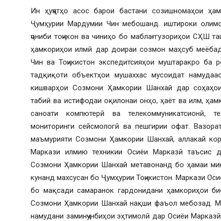
Ин ҳуҷҷатҳо асос барои бастани созишномаҳои ҳа
Ҷумҳурии Мардумии Чин мебошанд. иштироки олимо
ҷониби тоҷикон ва чиниҳо бо маблағгузориҳои СҲШ т
ҳамкориҳои илмӣ дар доираи созмон маҳсуб меёба
Чин ва Тоҷикистон экспедитсияҳои муштаракро ба 
тадқиқоти объектҳои мушаххас мусоидат намудаас
кишварҳои Созмони Ҳамкории Шанхай дар соҳаҳои 
табиӣ ва истифодаи оқилонаи онҳо, ҳаёт ва илм, ҳам
саноати компютерӣ ва телекоммуникатсионӣ, те
мониторинги сейсмологӣ ва пешгирии офат. Вазорат
маъмурияти Созмони Ҳамкории Шанхай, аллакай корр
Маркази илмию техникии Осиёи Марказӣ таъсис до
Созмони Ҳамкории Шанхай метавонанд бо ҳамаи ми
кунанд махсусан бо Ҷумҳурии Тоҷикистон. Маркази Ос
бо мақсади самаранок гардонидани ҳамкориҳои бис
Созмони Ҳамкории Шанхай нақши фаъол мебозад. Ма
намудани заминҷунбиҳои эҳтимолӣ дар Осиёи Марказӣ