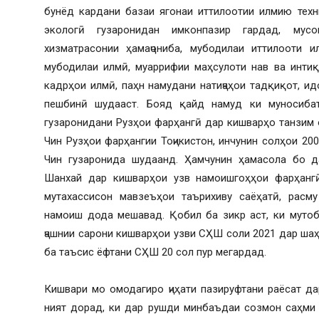
бунёд кардани базаи ягонаи иттилоотии илмию техн
экологӣ гузаронидан имконпазир гардад, мус
хизматрасонии ҳамаҷониба, мубодилаи иттилооти ил
мубодилаи илмӣ, муаррифии маҳсулоти нав ва интиқ
кадрҳои илмӣ, паҳн намудани натиҷаҳои тадқиқот, и
пешбинӣ шудааст. Бояд қайд намуд ки муносиба
гузаронидани Рузҳои фарҳангӣ дар кишварҳо танзим о
Чин Рузҳои фарҳангии Тоҷикистон, инчунин солҳои 200
Чин гузаронида шудаанд. Ҳамчунин ҳамасола бо д
Шанхай дар кишварҳои узв намоишгоҳҳои фарҳангӣ
мутахассисон мавзеъҳои таърихиву саёҳатӣ, расму
намоиш дода мешавад. Қобил ба зикр аст, ки мутоб
ҷашнии сарони кишварҳои узви СҲШ соли 2021 дар ша
ба таъсис ёфтани СҲШ 20 сол пур мегардад.
Кишвари мо омодагиро ҷиҳати пазируфтани раёсат д
ният дорад, ки дар рушди минбаъдаи созмон саҳми 