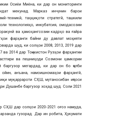
икии Осиёи Миёна, ки дар он мониторинги
оидат мекунад. Марказ инчунин барои
мӣ-техникӣ, таҳқиқоти стратегӣ, ташкили
оли технологияҳо, инкубатсия, омодасозии
доракунӣ ва ҳамоҳангсозии кадрҳо ва ғайра
тҳои фарҳанги байни ду давлат моҳияти
варда шуд, ки солҳои 2008, 2013, 2019 дар
7 ва 2014 дар Тоҷикистон Рузҳои фарҳангии
астгири ва пешниҳоди Созмони ҳамкории
 баргузор мегардад, ки дар он бо ҷалби
 ойин, анъана, намоишномаҳои фарҳангӣ,
иқи муқаррароти СҲШ, мутаносибан иҷлоси
ҳри Душанбе баргузор хоҳад шуд. Соли 2021
ар СҲШ дар солҳои 2020-2021 оғоз намуда,
арзанда гузорад. Дар ин робита, Ҳукумати