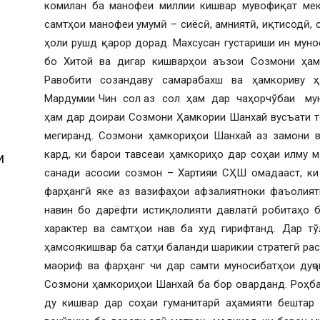
комилан ба манофеи миллии кишвар мувофиқат мек
самтҳои манофеи умумӣ – сиёсӣ, амниятӣ, иқтисодӣ, с
ҳоли рушд қарор дорад. Махсусан густариши ин муно
бо Хитой ва дигар кишварҳои аъзои Созмони ҳам
Равобити созандаву самарабахш ва ҳамкориву ҳ
Мардумии Чин сол аз сол ҳам дар чаҳорчўбаи м
ҳам дар доираи Созмони Ҳамкории Шанхай вусъати т
мегиранд. Созмони ҳамкориҳои Шанхай аз замони в
кард, ки барои тавсеаи ҳамкориҳо дар соҳаи илму м
И
санади асосии созмон – Хартияи СҲШ омадааст, ки
фарҳангӣ яке аз вазифаҳои афзалиятноки фаъолият
навин бо дарёфти истиқлолияти давлатӣ робитаҳо ба
характер ва самтҳои нав ба худ гирифтанд. Дар т
ҳамсоякишвар ба сатҳи баланди шарикии стратегӣ рас
маориф ва фарҳанг чи дар самти муносибатҳои дуҷо
Созмони ҳамкориҳои Шанхай ба бор оварданд. Роҳба
ду кишвар дар соҳаи гуманитарӣ аҳамияти бештар