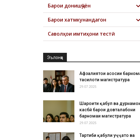
Барои донишҷӯён
Барои хатмкунандагон
Саволҳои имтиҳони тестӣ
Эълонҳо
Афзалиятҳои асосии барном
таҳсилоти магистратура
29.07.2025
Шароити қабул ва дурнамо
касбӣ барои довталабони
барномаи магистратура
29.07.2025
Тартиби қабули ҳуҷҷатҳо ва