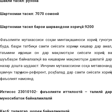
Шакли та
сил: рўзона
Шартномаи та
сил: 7070 сомон
ӣ
Шартномаи та
сил барои ша
рвандони хори
ҷӣ
:9200
Фаъолияти мутахассиси соҳаи минтақашиноси хориҷӣ гуногун
буда, баҳри татбиқи самти сиёсати хориҷии кишвар дар амал,
таъмини иҷроиши он дар мақомотҳои сиёсати хориҷӣ ва
шуъбаҳои байналхалқӣ ва кишварии мақомотҳои давлатӣ дар
назар дошта шудааст. Инчунин мутахассиони соҳа метавонанд
ҳамчун тарҷумон-референт, роҳбалад дар самти сиёсати хориҷӣ
фаъолият намоянд.
Ихтисос 23010102- фаъолияти иттилоот
ӣ
– та
лил
ӣ
да
муносибат
ои байналмилал
ӣ
Касб: та
лилгар, шоре
и байналмилал
ӣ