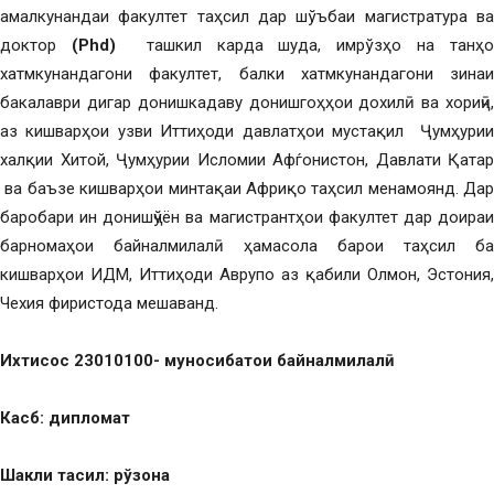
амалкунандаи факултет таҳсил дар шўъбаи магистратура ва
доктор
(
Phd
)
ташкил карда шуда, имрўзҳо на танҳо
хатмкунандагони факултет, балки хатмкунандагони зинаи
бакалаври дигар донишкадаву донишгоҳҳои дохилӣ ва хориҷӣ,
аз кишварҳои узви Иттиҳоди давлатҳои мустақил Ҷумҳурии
халқии Хитой, Ҷумҳурии Исломии Афѓонистон, Давлати Қатар
ва баъзе кишварҳои минтақаи Африқо таҳсил менамоянд. Дар
баробари ин донишҷўён ва магистрантҳои факултет дар доираи
барномаҳои байналмилалӣ ҳамасола барои таҳсил ба
кишварҳои ИДМ, Иттиҳоди Аврупо аз қабили Олмон, Эстония,
Чехия фиристода мешаванд.
Ихтисос 23010100- муносибат
ои байналмилал
ӣ
Касб: дипломат
Шакли та
сил: рўзона