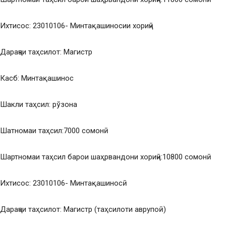
Ихтисос: 23010106- Минтақашиносии хориҷӣ
Дараҷаи таҳсилот: Магистр
Касб: Минтақашинос
Шакли таҳсил: рўзона
Шатномаи таҳсил:7000 сомонӣ
Шартномаи таҳсил барои шаҳрвандони хориҷӣ:10800 сомонӣ
Ихтисос: 23010106- Минтақашиносӣ
Дараҷаи таҳсилот: Магистр (таҳсилоти аврупоӣ)