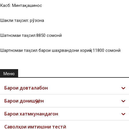
Касб: Минтақашинос
Шакли таҳсил: рўзона
Шатномаи таҳсил:8850 сомонӣ
Шартномаи таҳсил барои шаҳрвандони хориҷӣ:11800 сомонӣ
Меню
Барои довталабон
Барои донишҷӯён
Барои хатмкунандагон
Саволҳои имтиҳони тестӣ