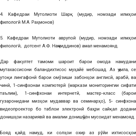
4. Кафедраи Мутолиоти Шарқ (мудир, номзади илмҳои
филологӣ М.А. Раҳмонов)
5. Кафедраи Мутолиоти аврупоӣ (мудир, номзади илмҳои
филологӣ, дотсент А.Ф. Наҷмиддинов) амал менамоянд.
Дар факултет тамоми шароит барои омода намудани
мутахассисони баландихтисос муҳайё мебошад. Аз ҷумла, се
утоқи лингафонӣ барои омўзиши забонҳои англисӣ, арабӣ, ва
чинӣ, 1-синфхонаи компютерӣ (маркази мониторингии сифати
таълим), 1-синфхонаи интернетӣ, мастер-класс (барои
гузаронидани мизҳои мудаввар ва семинарҳо), 5- синфхона
видеопроектор бо таблои электронӣ баҳри сайқал додани
донишҳои назариявӣ ва амалии донишҷўён мусоидат менамояд.
Бояд қайд намуд, ки солҳои охир аз рўйи ихтисосҳои