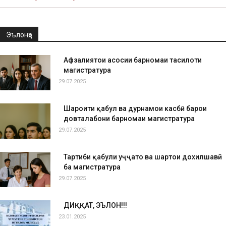
Эълонҳо
Афзалиятҳои асосии барномаи таҳсилоти
магистратура
29.07.2025
Шароити қабул ва дурнамои касбӣ барои
довталабони барномаи магистратура
29.07.2025
Тартиби қабули ҳуҷҷатҳо ва шартҳои дохилшавӣ
ба магистратура
29.07.2025
ДИҚҚАТ, ЭЪЛОН!!!
23.01.2025