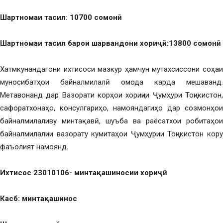
Шартномаи та
сил: 10700 сомон
ӣ
Шартномаи та
сил барои ша
рвандони хори
ҷӣ
:13800 сомон
ӣ
Хатмкунандагони ихтисоси мазкур ҳамчун мутахсиссони соҳаи
муносибатҳои байналмилалӣ омода карда мешаванд.
Метавонанд дар Вазорати корҳои хориҷии Ҷумҳури Тоҷикистон,
сафоратхонаҳо, консулгариҳо, намояндагиҳо дар созмонҳои
байналмилаливу минтақавӣ, шуъба ва раёсатхои робитаҳои
байналмилалии вазорату кумитаҳои Ҷумҳурии Тоҷикистон кору
фаъолият намоянд.
Ихтисос 23010106- минта
қ
ашиносии хори
ҷӣ
Касб: минта
қ
ашинос