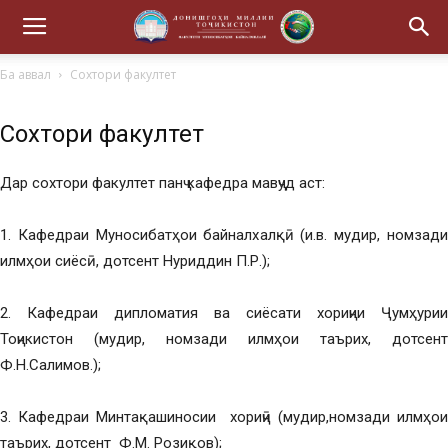
Ба аввал
Сохтори факултет
Сохтори факултет
Дар сохтори факултет панҷ кафедра мавҷуд аст:
1. Кафедраи Муносибатҳои байналхалқӣ
(и.в. мудир, номзад
илмҳои сиёсӣ, дотсент Нуриддин П.Р.);
2. Кафедраи дипломатия ва сиёсати хориҷии Ҷумҳурии
Тоҷикистон (мудир, номзади илмҳои таърих, дотсент
Ф.Н.Салимов.);
3. Кафедраи Минтақашиносии хориҷӣ
(мудир,номзади илмҳои
таърих, дотсент Ф.М. Розиқов);