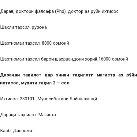
Дараҷа: доктори фалсафа (Phd), доктор аз рўйи ихтисос
Шакли таҳсил: рўзона
Шартномаи таҳсил: 8000 сомонӣ
Шартномаи таҳсил барои шаҳрвандони хориҷӣ:16000 сомонӣ
Дараҷаи таҳсилот дар зинаи таҳсилоти магистр аз рўйи
ихтисос, муҳлати таҳсил 2 – сол
Ихтисос: 230101- Муносибатҳои байналхалқӣ
Дараҷаи таҳсилот: Магистр
Касб: Дипломат