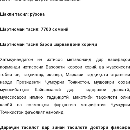
Шакли та
сил: рўзона
Шартномаи та
сил: 7700 сомон
ӣ
Шартномаи та
сил барои ша
рвандони хори
ҷӣ
Хатмкунандагон ин ихтисос метавонанд дар вазифаҳои
корманди ихтисосии Вазорати корҳои хориҷӣ ва муассисоти
тобеи он, таҳлилгар, эксперт, Маркази тадқиқоти стратегии
назди Президенти Ҷумҳурии Тоҷикистон, мушовири соҳаи
муносибатҳои байналхалқӣ дар идораҳои давлатӣ,
муассисаҳои илмию тадқиқотӣ, макотиби таҳсилоти олии
касбӣ ва созмонҳои фарҳангию маърифатии Ҷумҳурии
Точикистон фаъолият намоянд.
Дара
ҷ
аи та
силот дар зинаи та
силоти доктори фалсафа