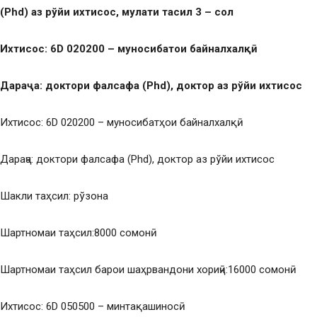
(
Phd
) аз рўйи ихтисос, му
лати та
сил 3 – сол
Ихтисос: 6
D
020200 – муносибат
ои байналхал
қӣ
Дараҷа: доктори фалсафа (Phd), доктор аз рўйи ихтисос
Ихтисос: 6D 020200 – муносибатҳои байналхалқӣ
Дараҷа: доктори фалсафа (Phd), доктор аз рўйи ихтисос
Шакли таҳсил: рўзона
Шартномаи таҳсил:8000 сомонӣ
Шартномаи таҳсил барои шаҳрвандони хориҷӣ:16000 сомонӣ
Ихтисос: 6D 050500 – минтақашиносӣ