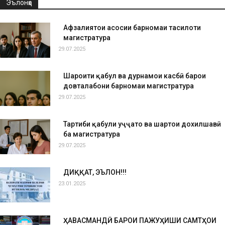
Эълонҳо
Афзалиятҳои асосии барномаи таҳсилоти
магистратура
29.07.2025
Шароити қабул ва дурнамои касбӣ барои
довталабони барномаи магистратура
29.07.2025
Тартиби қабули ҳуҷҷатҳо ва шартҳои дохилшавӣ
ба магистратура
29.07.2025
ДИҚҚАТ, ЭЪЛОН!!!
23.01.2025
ҲАВАСМАНДӢ БАРОИ ПАЖУҲИШИ САМТҲОИ