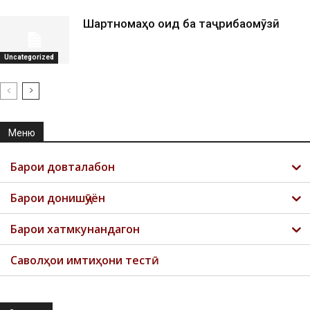
Шартномаҳо оид ба таҷрибаомӯзӣ
Uncategorized
Меню
Барои довталабон
Барои донишҷӯён
Барои хатмкунандагон
Саволҳои имтиҳони тестӣ