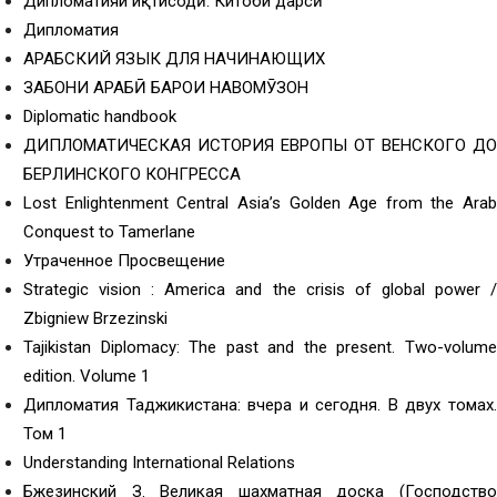
Дипломатияи иқтисодӣ. Китоби дарсӣ
Дипломатия
АРАБСКИЙ ЯЗЫК ДЛЯ НАЧИНАЮЩИХ
ЗАБОНИ АРАБӢ БАРОИ НАВОМӮЗОН
Diplomatic handbook
ДИПЛОМАТИЧЕСКАЯ ИСТОРИЯ ЕВРОПЫ ОТ ВЕНСКОГО ДО
БЕРЛИНСКОГО КОНГРЕССА
Lost Enlightenment Central Asia’s Golden Age from the Arab
Conquest to Tamerlane
Утраченное Просвещение
Strategic vision : America and the crisis of global power /
Zbigniew Brzezinski
Tajikistan Diplomacy: The past and the present. Two-volume
edition. Volume 1
Дипломатия Таджикистана: вчера и сегодня. В двух томах.
Том 1
Understanding International Relations
Бжезинский З. Великая шахматная доска (Господство