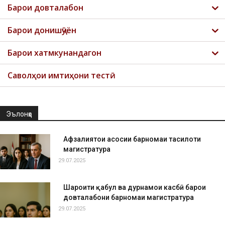
Барои довталабон
Барои донишҷӯён
Барои хатмкунандагон
Саволҳои имтиҳони тестӣ
Эълонҳо
Афзалиятҳои асосии барномаи таҳсилоти
магистратура
29.07.2025
Шароити қабул ва дурнамои касбӣ барои
довталабони барномаи магистратура
29.07.2025