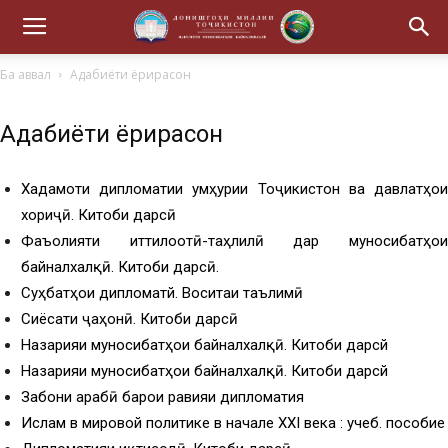
Ба аввал
Адабиёти ёрирасон
Адабиёти ёрирасон
Хадамоти дипломатии Ҷумҳурии Тоҷикистон ва давлатҳои
хориҷӣ. Китоби дарсӣ
Фаъолияти иттилоотӣ-таҳлилӣ дар муносибатҳои
байналхалқӣ. Китоби дарсӣ.
Суҳбатҳои дипломатй. Воситаи таълимӣ
Сиёсати ҷаҳонӣ. Китоби дарсӣ
Назарияи муносибатҳои байналхалқӣ. Китоби дарсй
Назарияи муносибатҳои байналхалқӣ. Китоби дарсй
Забони арабӣ барои равияи дипломатия
Ислам в мировой политике в начале XXI века : учеб. пособие