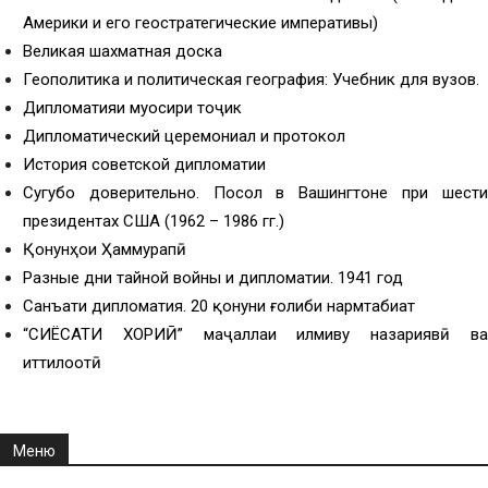
Америки и его геостратегические императивы)
Великая шахматная доска
Геополитика и политическая география: Учебник для вузов.
Дипломатияи муосири тоҷик
Дипломатический церемониал и протокол
История советской дипломатии
Сугубо доверительно. Посол в Вашингтоне при шести
президентах США (1962 – 1986 гг.)
Қонунҳои Ҳаммурапӣ
Разные дни тайной войны и дипломатии. 1941 год
Санъати дипломатия. 20 қонуни ғолиби нармтабиат
“СИЁСАТИ ХОРИҶӢ” маҷаллаи илмиву назариявӣ ва
иттилоотӣ
Меню