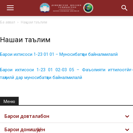
Ба аввал
Нақшаи таълим
Нақшаи таълим
Барои ихтисоси 1-23 01 01 – Муносибатҳои байналмилалӣ
Барои ихтисоси 1-23 01 02-03 05 – Фаъолияти иттилоотӣғ-
таҳлилӣ дар муносибатҳои байналмилалӣ
Меню
Барои довталабон
Барои донишҷӯён