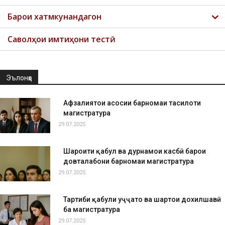
Барои хатмкунандагон
Саволҳои имтиҳони тестӣ
Эълонҳо
Афзалиятҳои асосии барномаи таҳсилоти
магистратура
29.07.2025
Шароити қабул ва дурнамои касбӣ барои
довталабони барномаи магистратура
29.07.2025
Тартиби қабули ҳуҷҷатҳо ва шартҳои дохилшавӣ
ба магистратура
29.07.2025