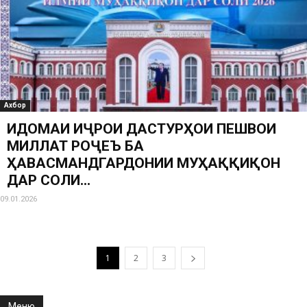
Ахбор
ИДОМАИ ИҶРОИ ДАСТУРҲОИ ПЕШВОИ
МИЛЛАТ РОҶЕЪ БА
ҲАВАСМАНДГАРДОНИИ МУҲАҚҚИҚОН
ДАР СОЛИ...
09.01.2026
1
2
3
Меню