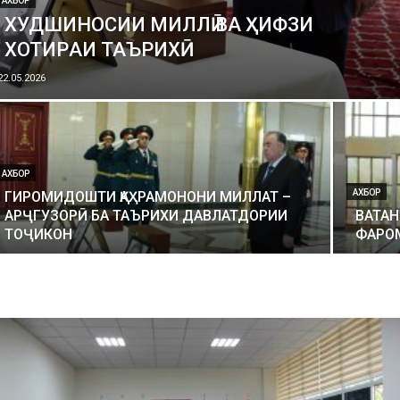
АХБОР
ХУДШИНОСИИ МИЛЛӢ ВА ҲИФЗИ
ХОТИPАИ ТАЪPИХӢ
22.05.2026
АХБОР
АХБОР
ГИРОМИДОШТИ ҚАҲРАМОНОНИ МИЛЛАТ –
АРҶГУЗОРӢ БА ТАЪРИХИ ДАВЛАТДОРИИ
ВАТА
ТОҶИКОН
ФАРО