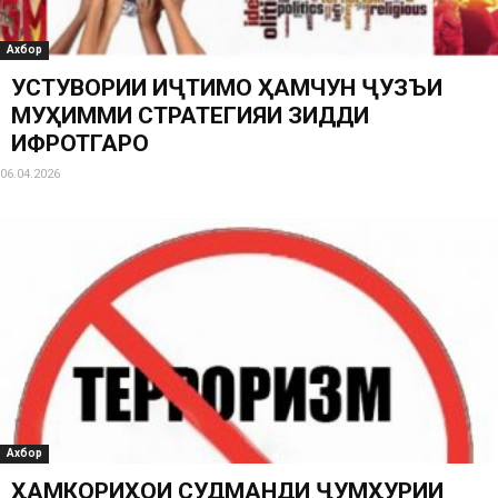
Ахбор
УСТУВОРИИ ИҶТИМОӢ ҲАМЧУН ҶУЗЪИ
МУҲИММИ СТРАТЕГИЯИ ЗИДДИ
ИФРОТГАРОӢ
06.04.2026
Ахбор
ҲАМКОРИҲОИ СУДМАНДИ ҶУМҲУРИИ