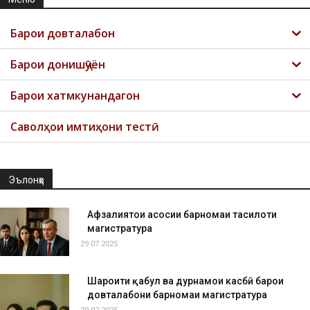
Барои довталабон
Барои донишҷӯён
Барои хатмкунандагон
Саволҳои имтиҳони тестӣ
Эълонҳо
Афзалиятҳои асосии барномаи таҳсилоти
магистратура
29.07.2025
Шароити қабул ва дурнамои касбӣ барои
довталабони барномаи магистратура