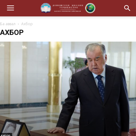
Ба аввал
Ахбор
АХБОР