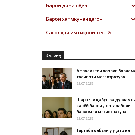
Барои донишҷӯён
Барои хатмкунандагон
Саволҳои имтиҳони тестӣ
Эълонҳо
Афзалиятҳои асосии барном
таҳсилоти магистратура
29.07.2025
Шароити қабул ва дурнамо
касбӣ барои довталабони
барномаи магистратура
29.07.2025
Тартиби қабули ҳуҷҷатҳо ва