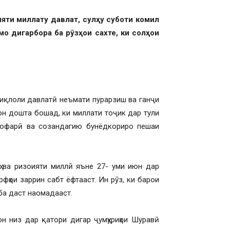
яти миллату давлат, сулҳу суботи комил
мо дигарбора ба рӯзҳои сахте, ки солҳои
тиқлоли давлатӣ неъмати пурарзиш ва ганҷи
он дошта бошад, ки миллати тоҷик дар тули
дунофарӣ ва созандагию бунёдкориро пешаи
 ва ризоияти миллӣ яъне 27- уми июн дар
рфҳои заррин сабт ёфтааст. Ин рӯз, ки барои
ба даст наомадааст.
н низ дар қатори дигар ҷумҳуриҳои Шуравӣ