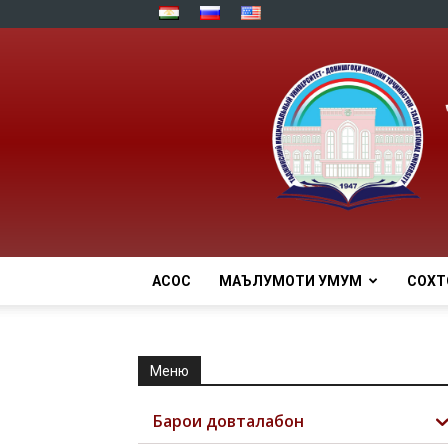
АСОСӢ
МАЪЛУМОТИ УМУМӢ
СОХТ
Меню
Барои довталабон