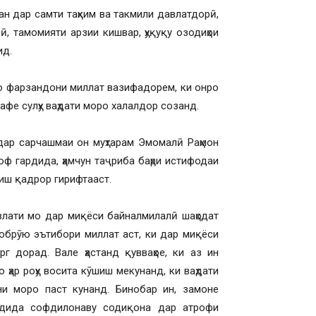
сан дар самти таҳким ва такмили давлатдорӣ,
ӣ, тамомияти арзии кишвар, ҳуқуқу озодиҳои
ид.
мо фарзандони миллат вазифадорем, ки онро
лафе сулҳу ваҳдати моро халалдор созанд.
 дар сарчашмаи он муҳтарам Эмомалӣ Раҳмон
ф гардида, ҳамчун таҷриба баҳри истифодаи
иш қадрор гирифтааст.
влати мо дар миқёси байналмилалӣ шаҳодат
 обрӯю эътибори миллат аст, ки дар миқёси
г дорад. Вале ҳастанд қувваҳое, ки аз ин
ҳар роҳу восита кӯшиш мекунанд, ки ваҳдати
и моро паст кунанд. Бинобар ин, замоне
 дида софдилонаву содиқона дар атрофи