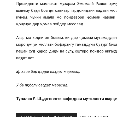
Президенти мамлакат муҳтарам Эмомалӣ Раҳмон ҳамч
шавему баҳри боз ҳам қавитар гардонидани ваҳдати ми
кунем. Чунин амали мо пойдевори ҷомеаи навини 
қонунро дар ҷомеа пойдор месозад.
Агар мо хоҳони он бошем, ки дар ҷомеаи мутамаддин
моро ҳамчун миллати бофарҳангу тамаддуни бузург бишн
пешаи худ қарор диҳем ва сулҳу оштиро пойдор нигаҳ д
ваҳдат аст.
Ҳар касе бар қадри ваҳдат мерасад,
Ӯ ба иқболу саодат мерасад.
Тупалов Ғ. Ш.,дотсенти кафедраи мутолиоти шарқ