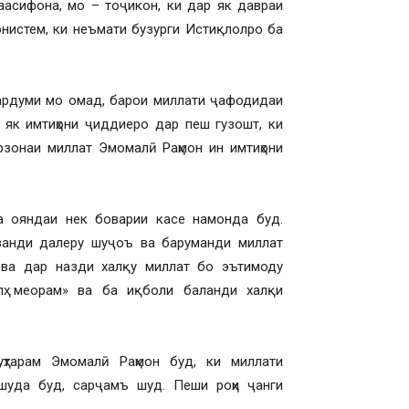
аасифона, мо – тоҷикон, ки дар як давраи
онистем, ки неъмати бузурги Истиқлолро ба
 мардуми мо омад, барои миллати ҷафодидаи
з як имтиҳони ҷиддиеро дар пеш гузошт, ки
рзонаи миллат Эмомалӣ Раҳмон ин имтиҳони
ба ояндаи нек боварии касе намонда буд.
рзанди далеру шуҷоъ ва баруманди миллат
 ва дар назди халқу миллат бо эътимоду
ҳ меорам» ва ба иқболи баланди халқи
ҳтарам Эмомалӣ Раҳмон буд, ки миллати
шуда буд, сарҷамъ шуд. Пеши роҳи ҷанги