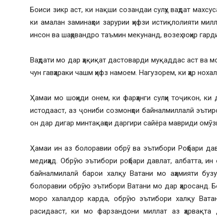
Боиси зикр аст, ки нақши созандаи сулҳу ваҳдат махсу
ки амалан заминаҳои зарурии ҳифзи истиқлолияти милл
инсон ва шаҳрвандро таъмин мекунанд, возеҳ зоҳир гард
Ваҳдати мо дар ҳақиқат дастоварди муқаддас аст ва 
чун гавҳараки чашм ҳифз намоем. Нагузорем, ки ҳар ноха
Ҳамаи мо шоҳиди онем, ки фарҳанги сулҳи тоҷикон, ки
истодааст, аз ҷониби созмонҳои байналмиллалӣ эътиро
он дар дигар минтақаҳои даргири сайёра мавриди омӯз
Ҳамаи ин аз болоравии обрӯ ва эътибори Роҳбари да
медиҳад. Обрӯю эътибори роҳбари давлат, албатта, ин
байналмилалӣ барои халқу Ватани мо аҳамияти бузур
болоравии обрӯю эътибори Ватани мо дар ҳаросанд. Бо 
моро халалдор карда, обрӯю эътибори халқу Ватан
расидааст, ки мо фарзандони миллат аз ҳарвақта