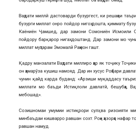
бародаркуш гирифта шуд. Миллат ба ваҳдат омад.
Ваҳдати миллӣ дастоварди бузургест, ки решаҳои таър
бузурги миллат онро пойдор нигоҳ дошта, қиммату буз
Каёниён Ҷамшед, дар замони Сомониён Исмоили Со
пойдору барқарор нигаҳ доштанд. Дар замони мо чун
миллат муҳтарам Эмомалӣ Раҳмон гашт.
Қадру манзалати Ваҳдати миллиро ҳар як тоҷику Тоҷик
он ҳамарӯза кушиш намояд. Дар ин хусус Роҳбари давл
чунин қайд карда буданд: «Арзиши муқаддасу таърих
миллати мо баъди Истиқлоли давлатӣ, бешубҳа, Ваҳ
мебошад».
Созишномаи умумии истиқрори сулҳ ва ризоияти ми
минбаъдаи кишварро равшан сохт. Роҳи ҳазорҳо нафар 
равшан намуд.