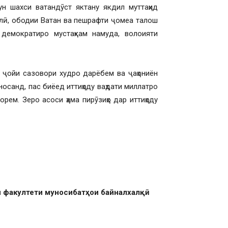
ун шахси ватандӯст яктану якдил муттаҳид
ллӣ, ободии Ватан ва пешрафти ҷомеа талош
демократиро мустаҳкам намуда, волоияти
 ҷойи сазовори худро дарёбем ва ҷаҳониён
осанд, пас биёед иттиҳоду ваҳдати миллатро
орем. Зеро асоси ҳама пирӯзиҳо дар иттиҳоду
и факултети муносибатҳои байналхалқӣ