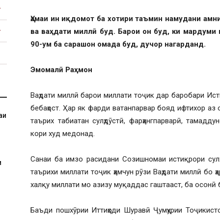
Ҳамаи ин иқдомот ба хотири таъмин намудани амни
ва ваҳдати миллӣ буд. Барои он буд, ки мардуми 
90-ум ба сарашон омада буд, дучор нагарданд.
Эмомалӣ Раҳмон
Ваҳдати миллӣ барои миллати тоҷик дар баробари Ис
бебаҳост. Ҳар як фарди ватанпарвар бояд ифтихор аз 
аи
таърих табиатан сулҳдӯстӣ, фарҳангпарварӣ, тамад
кори худ медонад.
Санаи ба имзо расидани Созишномаи истиқрори сулҳ
и
таърихи миллати тоҷик ҳамчун рӯзи Ваҳдати миллӣ бо ҳа
халқу миллати мо азизу муқаддас гаштааст, ба осонӣ 
Баъди пошхӯрии Иттиҳоди Шуравӣ Ҷумҳурии Тоҷикисто