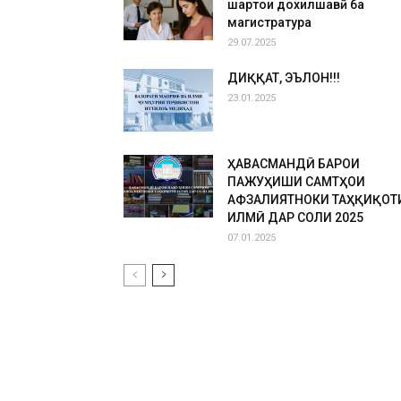
шартҳои дохилшавӣ ба
магистратура
29.07.2025
ДИҚҚАТ, ЭЪЛОН!!!
23.01.2025
ҲАВАСМАНДӢ БАРОИ
ПАЖУҲИШИ САМТҲОИ
АФЗАЛИЯТНОКИ ТАҲҚИҚОТ
ИЛМӢ ДАР СОЛИ 2025
07.01.2025