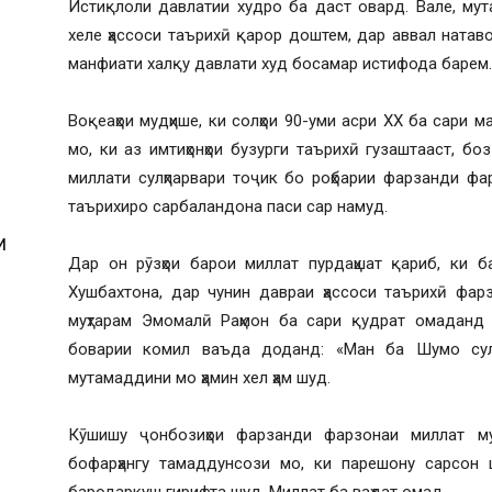
Истиқлоли давлатии худро ба даст овард. Вале, мут
хеле ҳассоси таърихӣ қарор доштем, дар аввал натав
манфиати халқу давлати худ босамар истифода барем.
Воқеаҳои мудҳише, ки солҳои 90-уми асри XX ба сари
мо, ки аз имтиҳонҳои бузурги таърихӣ гузаштааст, бо
миллати сулҳпарвари тоҷик бо роҳбарии фарзанди фа
таърихиро сарбаландона паси сар намуд.
И
Дар он рӯзҳои барои миллат пурдаҳшат қариб, ки 
Хушбахтона, дар чунин давраи ҳассоси таърихӣ фа
муҳтарам Эмомалӣ Раҳмон ба сари қудрат омаданд
боварии комил ваъда доданд: «Ман ба Шумо сул
мутамаддини мо ҳамин хел ҳам шуд.
Кӯшишу ҷонбозиҳои фарзанди фарзонаи миллат му
бофарҳангу тамаддунсози мо, ки парешону сарсон 