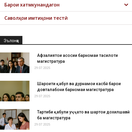
Барои хатмкунандагон
Саволҳои имтиҳони тестӣ
Эълонҳо
Афзалиятҳои асосии барномаи таҳсилоти
магистратура
29.07.2025
Шароити қабул ва дурнамои касбӣ барои
довталабони барномаи магистратура
29.07.2025
Тартиби қабули ҳуҷҷатҳо ва шартҳои дохилшавӣ
ба магистратура
29.07.2025