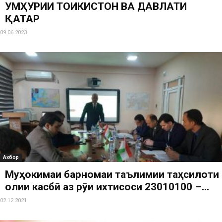
ҶУМҲУРИИ ТОҶИКИСТОН ВА ДАВЛАТИ
ҚАТАР
09.06.2023
Ахбор
Муҳокимаи барномаи таълимии таҳсилоти
олии касбӣ аз рӯи ихтисоси 23010100 –...
02.12.2021