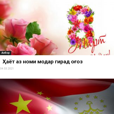
Ахбор
Ҳаёт аз номи модар гирад оғоз
04.03.2021