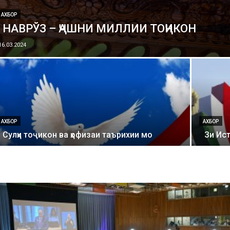
АХБОР
НАВРЎЗ – ҶАШНИ МИЛЛИИ ТОҶИКОН
16.03.2024
АХБОР
АХБОР
Сулҳи тоҷикон ва ҳофизаи таърихии мо
Зи Ис