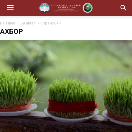
Ба аввал
Ба аввал
Страница 4
АХБОР