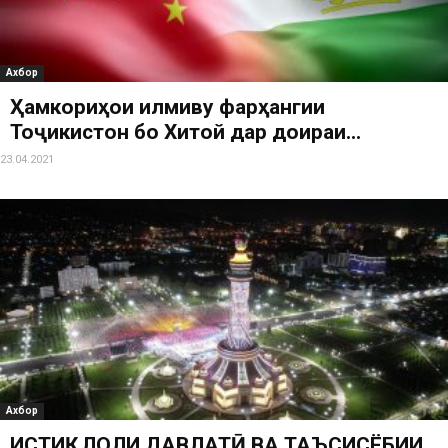
Ахбор
Ҳамкориҳои илмиву фарҳангии
Тоҷикистон бо Хитой дар доираи...
23.04.2021
Ахбор
ИСТИҚЛОЛИ ДАВЛАТӢ ВА ТАЪСИСЁБИИ