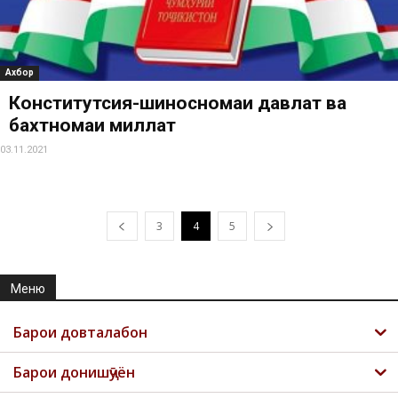
Ахбор
Конститутсия-шиносномаи давлат ва
бахтномаи миллат
03.11.2021
3
4
5
Меню
Барои довталабон
Барои донишҷӯён