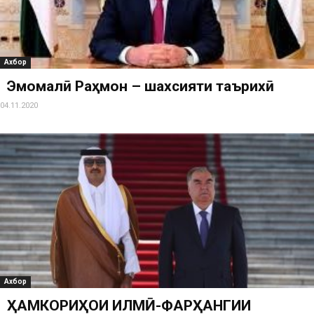
Ахбор
Эмомалӣ Раҳмон – шахсияти таърихӣ
04.11.2020
Ахбор
ҲАМКОРИҲОИ ИЛМӢ-ФАРҲАНГИИ