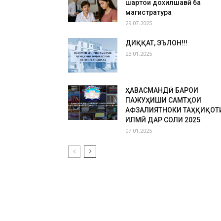
шартҳои дохилшавӣ ба
магистратура
29.07.2025
ДИҚҚАТ, ЭЪЛОН!!!
23.01.2025
ҲАВАСМАНДӢ БАРОИ
ПАЖУҲИШИ САМТҲОИ
АФЗАЛИЯТНОКИ ТАҲҚИҚОТ
ИЛМӢ ДАР СОЛИ 2025
07.01.2025