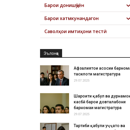
Барои донишҷӯён
Барои хатмкунандагон
Саволҳои имтиҳони тестӣ
Эълонҳо
Афзалиятҳои асосии барном
таҳсилоти магистратура
29.07.2025
Шароити қабул ва дурнамо
касбӣ барои довталабони
барномаи магистратура
29.07.2025
Тартиби қабули ҳуҷҷатҳо ва