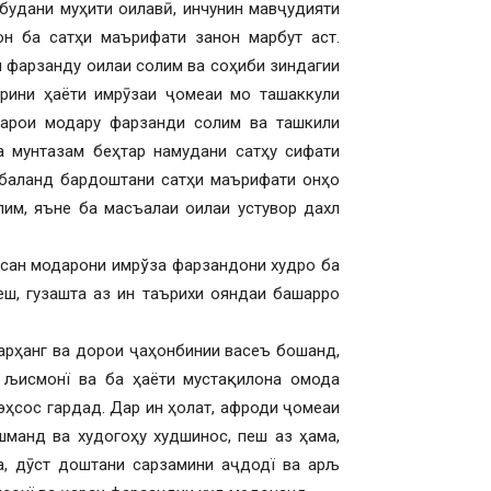
будани муҳити оилавӣ, инчунин мавҷудияти
он ба сатҳи маърифати занон марбут аст.
 фарзанду оилаи солим ва соҳиби зиндагии
рини ҳаёти имрӯзаи ҷомеаи мо ташаккули
барои модару фарзанди солим ва ташкили
а мунтазам беҳтар намудани сатҳу сифати
 баланд бардоштани сатҳи маърифати онҳо
лим, яъне ба масъалаи оилаи устувор дахл
сусан модарони имрўза фарзандони худро ба
еш, гузашта аз ин таърихи ояндаи башарро
арҳанг ва дорои ҷаҳонбинии васеъ бошанд,
 љисмонї ва ба ҳаёти мустақилона омода
ҳсос гардад. Дар ин ҳолат, афроди ҷомеаи
манд ва худогоҳу худшинос, пеш аз ҳама,
а, дӯст доштани сарзамини аҷдодї ва арљ