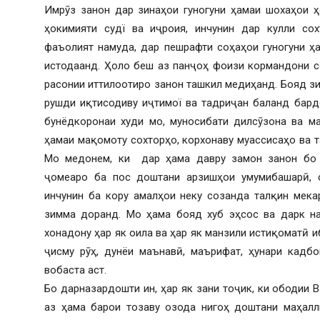
Имрӯз занон дар зинаҳои гуногуни ҳамаи шохаҳои ҳ
ҳокимияти судї ва иҷроия, инчунин дар кулли сох
фаъолият намуда, дар пешрафти соҳаҳои гуногуни ҳ
истодаанд. Ҳоло беш аз панҷоҳ фоизи кормандони со
расонии иттилоотиро занон ташкил медиҳанд. Бояд з
рушди иқтисодиву иҷтимої ва тадриҷан баланд бард
бунёдкоронаи худи мо, муносибати дилсӯзона ва м
ҳамаи мақомоту сохторҳо, корхонаву муассисаҳо ва т
Мо медонем, ки дар ҳама давру замон занон бо х
ҷомеаро ба пос доштани арзишҳои умумибашарӣ, су
инчунин ба кору амалҳои неку созанда талқин мека
зимма доранд. Мо ҳама бояд хуб эҳсос ва дарк на
хонадону ҳар як оила ва ҳар як манзили истиқоматӣ 
ҷисму рӯҳ, дунёи маънавӣ, маърифат, ҳунари кадбо
вобаста аст.
Бо дарназардошти ин, ҳар як зани тоҷик, ки ободии 
аз ҳама барои тозаву озода нигоҳ доштани маҳалли