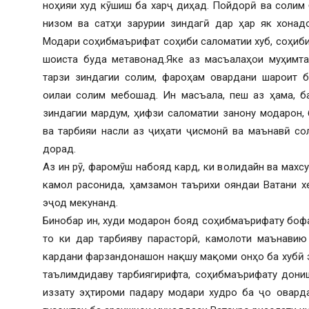
ноҳияи худ кӯшиш ба харҷ диҳад. Пойдорӣ ва солим 
низом ва сатҳи зарурии зиндагӣ дар ҳар як хонад
Модари соҳибмаърифат соҳиби саломатии хуб, соҳиби
шоиста буда метавонад.Яке аз масъалаҳои муҳимта
тарзи зиндагии солим, фароҳам овардани шароит 
оилаи солим мебошад. Ин масъала, пеш аз ҳама, б
зиндагии мардум, ҳифзи саломатии занону модарон,
ва тарбияи насли аз ҷиҳати ҷисмонӣ ва маънавӣ со
дорад.
Аз ин рӯ, фаромӯш набояд кард, ки волидайн ва мах
камол расонида, ҳамзамон таърихи ояндаи Ватани х
эҷод мекунанд.
Бинобар ин, худи модарон бояд соҳибмаърифату боф
то ки дар тарбияву парасторӣ, камолоти маънавию
кардани фарзандонашон нақшу мақоми онҳо ба хубӣ э
таълимдидаву тарбиягирифта, соҳибмаърифату дониш
иззату эҳтироми падару модари худро ба ҷо овард