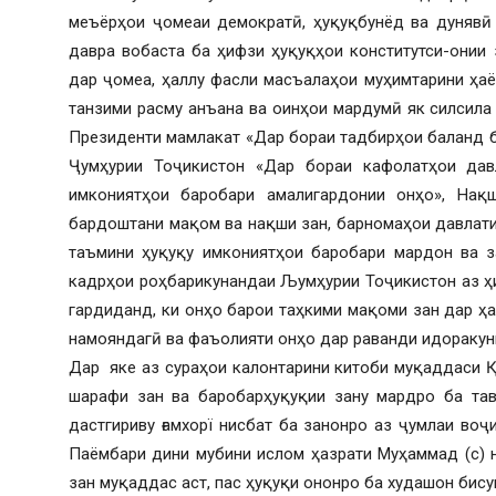
меъёрҳои ҷомеаи демократӣ, ҳуқуқбунёд ва дунявӣ 
давра вобаста ба ҳифзи ҳуқуқҳои конститутси-онии
дар ҷомеа, ҳаллу фасли масъалаҳои муҳимтарини ҳаё
танзими расму анъана ва оинҳои мардумӣ як силсила
Президенти мамлакат «Дар бораи тадбирҳои баланд 
Ҷумҳурии Тоҷикистон «Дар бораи кафолатҳои дав
имкониятҳои баробари амалигардонии онҳо», Нақ
бардоштани мақом ва нақши зан, барномаҳои давлати
таъмини ҳуқуқу имкониятҳои баробари мардон ва за
кадрҳои роҳбарикунандаи Љумҳурии Тоҷикистон аз ҳ
гардиданд, ки онҳо барои таҳкими мақоми зан дар ҳ
намояндагӣ ва фаъолияти онҳо дар раванди идоракун
Дар яке аз сураҳои калонтарини китоби муқаддаси 
шарафи зан ва баробарҳуқуқии зану мардро ба тав
дастгириву ғамхорї нисбат ба занонро аз ҷумлаи во
Паёмбари дини мубини ислом ҳазрати Муҳаммад (с) н
зан муқаддас аст, пас ҳуқуқи ононро ба худашон бису