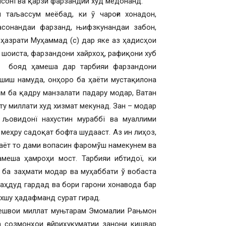
сонї ва қарзи фарзандии худ медонанд.
 таљассум меёбад, ки ӯ чароғи хонадон,
асонандаи фарзанд, њифзкунандаи забон,
ҳазрати Муҳаммад (с) дар яке аз ҳадисҳои
 шоиста, фарзандони хайрхоҳ, рафиқони хуб
он бояд ҳамеша дар тарбияи фарзандони
шиш намуда, онҳоро ба ҳаёти мустақилона
м ба қадру манзалати падару модар, Ватан
у миллати худ хизмат мекунад. Зан – модар
 љовидонї нахустин мураббї ва муаллими
меҳру садоқат бофта шудааст. Аз ин лиҳоз,
аёт то дами вопасин фаромўш намекунем ва
амеша ҳамроҳи мост. Тарбияи ибтидої, ки
 ба заҳмати модар ва муҳаббати ў вобаста
маҳдуд гардад ва бори гарони хонавода бар
ахшу ҳадафманд сурат гирад.
 Пешвои миллат муњтарам Эмомалии Рањмон
созмонҳои ғайриҳукуматии занони кишвар