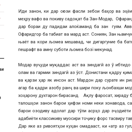
Иди занон, ки дар оғози фасли зебои баҳор ва эҳё
меҳру вафо ва покиву садоқат ба Зан-Модар, Офара
дар бораи ду падидаи алоќаманд ба зан гуям. Авв
Офаридгор ба табиат ва мард аст. Сониян, Зан њамч
њаёт ва кори љомеа мешавад, чи дигаргуние ба ба
пешрафт ва амну суботи љомеа бозї мекунад.
Модар вуҷуди муқаддас аст ва зиндагӣ аз ӯ ибтидо 
аи
олам ва гармии зиндагӣ аз ӯст. Донистани қадру қим
ва қарзи ҳар як инсон аст. Мардон дар сурате ин р
агар ба қадри азобу ранҷ ва шири поку љонбахши мода
хоҳарону духтарон бирасанд. Ақлу фаросат, хираду 
и
талошҳои занон барои ҳифзи номи неки хонавода, са
барои озодиву адолат дар тӯли асрҳо дар эҷодиёти
адабиёти классикиву муосири тоҷику форс тасвиру та
Дар яке аз ривоятҳои куҳан омадааст, ки «атр аз гул