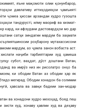
окимият, яъне мақомоти олии қонунбарор,
торҳои давлативу иттиҳодияҳои ҷамъиятї
аёти ҷомеа ҳиссаи арзандаи худро гузошта
ҳаҳои тандурустї, илму маориф ва хизмат-
икр кард, ки афзудани дастовардҳои мо дар
оштани сатҳи зиндагии мардум ба заҳмати
асъулиятшиносии роҳбарону мутахассисони
амоми мардум, аз ҷумла занон вобаста аст.
ислати наҷиби тарбиятгарии худ ҳамеша
лҳу субот, ваҳдат, дӯст доштани Ватан,
рданд ва имрӯз низ ин рисолатро онҳо ба
моем, ки ободии Ватан аз ободии ҳар як
ибтидо мегирад. Ободии хонадон ба солимии
нугӣ, ҳавсала ва завқи бадеии зан-модар
Ватан ва хонадони худро мехоҳад, бояд пеш
 зисти худ, хонаву ҳавлии худ ва деҳаву