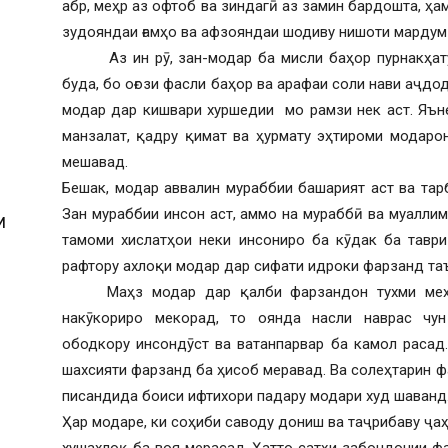
абр, меҳр аз офтоб ва зиндагӣ аз замин бардошта, ҳа
зудояндаи ғамҳо ва афзояндаи шодиву нишоти мардум
Аз ин рӯ, зан-модар ба мисли баҳор пурнакҳату 
буда, бо оғози фасли баҳор ва арафаи соли нави аҷдо
модар дар кишвари хуршедии мо рамзи нек аст. Яън
манзалат, қадру қимат ва ҳурмату эҳтироми модаро
мешавад.
Бешак, модар аввалин мураббии башарият аст ва тар
Зан мураббии инсон аст, аммо на мураббӣ ва муаллиме
И
тамоми хислатҳои неки инсониро ба кӯдак ба таври
рафтору ахлоқи модар дар сифати идроки фарзанд та
Маҳз модар дар қалби фарзандон тухми меҳру 
накӯкориро мекорад, то оянда насли наврас чун
ободкору инсондӯст ва ватанпарвар ба камол раса
шахсияти фарзанд ба ҳисоб меравад. Ва солеҳтарин ф
писандида боиси ифтихори падару модари худ шаванд
Ҳар модаре, ки соҳиби саводу дониш ва таҷрибаву ҷ