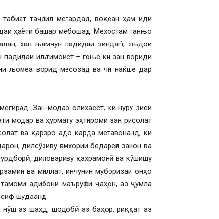
и табиат таҷлил мегардад, воқеан ҳам иди
ндаи ҳаёти башар мебошад. Мехостам танњо
алан, зан њамчун падидаи зиндагї, эњдои
ун падидаи иљтимоист – гоње ки зан вориди
тни љомеа ворид месозад ва чи наќше дар
мегирад. Зан-модар олиҳаест, ки нуру зиёи
ати модар ва ҳурмату эҳтироми зан рисолат
исолат ва қарзро адо карда метавонанд, ки
рон, дилсӯзиву ғамхории бедареғи занон ва
бурдборӣ, диловариву қаҳрамонӣ ва кӯшишу
рзамин ва миллат, инчунин муборизаи онҳо
 тамоми адибони маъруфи ҷаҳон, аз ҷумла
всиф шудаанд.
, нӯш аз шаҳд, шодобӣ аз баҳор, риққат аз