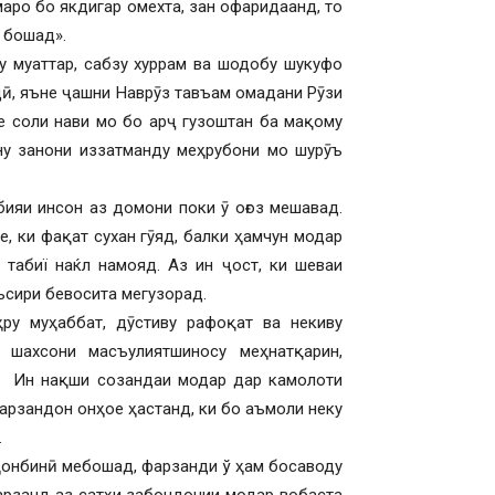
маро бо якдигар омехта, зан офаридаанд, то
 бошад».
муаттар, сабзу хуррам ва шодобу шукуфо
дӣ, яъне ҷашни Наврӯз тавъам омадани Рӯзи
е соли нави мо бо арҷ гузоштан ба мақому
ну занони иззатманду меҳрубони мо шурӯъ
бияи инсон аз домони поки ӯ оғоз мешавад.
, ки фақат сухан гӯяд, балки ҳамчун модар
 табиї наќл намояд. Аз ин ҷост, ки шеваи
ъсири бевосита мегузорад.
муҳаббат, дӯстиву рафоқат ва некиву
 шахсони масъулиятшиносу меҳнатқарин,
д. Ин нақши созандаи модар дар камолоти
арзандон онҳое ҳастанд, ки бо аъмоли неку
.
аҳонбинӣ мебошад, фарзанди ў ҳам босаводу