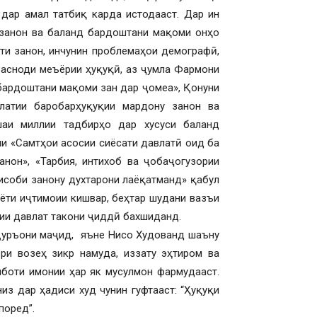
дар амал татбиқ карда истодааст. Дар ин
 занон ва баланд бардоштани мақоми онҳо
ти занон, инчунин проблемаҳои демографӣ,
 асноди меъёрии ҳуқуқӣ, аз ҷумла Фармони
бардоштани мақоми зан дар ҷомеа», Қонуни
латии баробарҳуқуқии мардону занон ва
шаи миллии тадбирҳо дар хусуси баланд
и «Самтҳои асосии сиёсати давлатӣ оид ба
нон», «Тарбия, интихоб ва ҷобаҷогузории
исоби занону духтарони лаёқатманд» қабул
аёти иҷтимоии кишвар, беҳтар шудани вазъи
ии давлат такони ҷиддӣ бахшиданд.
Қуръони маҷид, яъне Нисо Худованд шаъну
ри возеҳ зикр намуда, иззату эҳтиром ва
ҷиботи имонии ҳар як мусулмон фармудааст.
из дар ҳадиси худ чунин гуфтааст: “Ҳуқуқи
поред”.