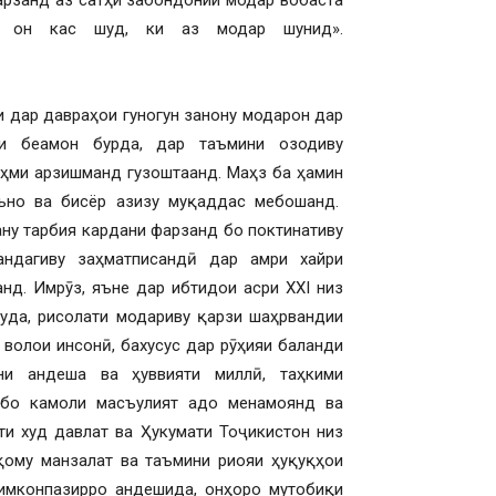
арзанд аз сатҳи забондонии модар вобаста
иқ он кас шуд, ки аз модар шунид».
р давраҳои гуногун занону модарон дар
и беамон бурда, дар таъмини озодиву
аҳми арзишманд гузоштаанд. Маҳз ба ҳамин
ъно ва бисёр азизу муқаддас мебошанд.
ну тарбия кардани фарзанд бо поктинативу
андагиву заҳматписандӣ дар амри хайри
д. Имрӯз, яъне дар ибтидои асри XXI низ
уда, рисолати модариву қарзи шаҳрвандии
 волои инсонӣ, бахусус дар рӯҳияи баланди
ини андеша ва ҳуввияти миллӣ, таҳкими
 бо камоли масъулият адо менамоянд ва
и худ давлат ва Ҳукумати Тоҷикистон низ
қому манзалат ва таъмини риояи ҳуқуқҳои
 имконпазирро андешида, онҳоро мутобиқи