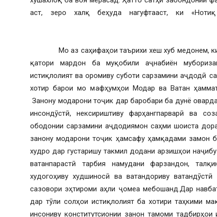
хушахлоқ ба воя мерасад. Ҳатто сатҳи забондонии ф
аст, зеро халқ беҳуда нагуфтааст, ки «Нот
Мо аз саҳифаҳои таърихи хеш хуб медонем, ки да
қатори мардон ба муқобили аҷнабиён мубориза
истиқлолият ва оромиву суботи сарзамини аҷдодӣ с
хотир барои мо мафҳумҳои Модар ва Ватан ҳамма
Занону модарони тоҷик дар баробари ба дунё оварда
инсондӯстӣ, нексириштиву фарҳангпарварӣ ва соз
ободонии сарзамини аҷдодиямон саҳми шоиста доран
занону модарони тоҷик ҳамсафу ҳамқадами замон б
худро дар густаришу такмил додани арзишҳои наҷибу
ватанпарастӣ тарбия намудани фарзандон, талқ
худогоҳиву худшиносӣ ва ватандориву ватандӯстӣ
сазовори эҳтироми аҳли ҷомеа мебошанд.Дар навбат
дар тӯли солҳои истиқлолият ба хотири таҳкими ма
инсониву конститутсионии занон тамоми тадбирҳои