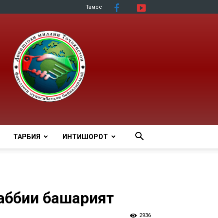
Тамос
ТАРБИЯ
ИНТИШОРОТ
аббии башарият
2936