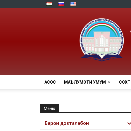
АСОСӢ
МАЪЛУМОТИ УМУМӢ
СОХТ
Меню
Барои довталабон