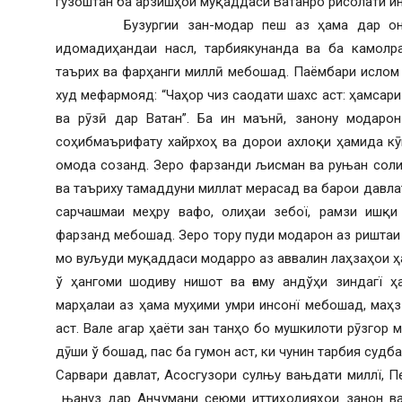
гузоштан ба арзишҳои муқаддаси Ватанро рисолати ин
Бузургии зан-модар пеш аз ҳама дар он
идомадиҳандаи насл, тарбиякунанда ва ба камолр
таърих ва фарҳанги миллӣ мебошад. Паёмбари ислом 
худ мефармояд: “Чаҳор чиз саодати шахс аст: ҳамсари
ва рӯзӣ дар Ватан”. Ба ин маънӣ, занону модар
соҳибмаърифату хайрхоҳ ва дорои ахлоқи ҳамида кӯ
омода созанд. Зеро фарзанди љисман ва руњан соли
ва таъриху тамаддуни миллат мерасад ва барои давлат
сарчашмаи меҳру вафо, олиҳаи зебої, рамзи ишқи
фарзанд мебошад. Зеро тору пуди модарон аз риштаи 
мо вуљуди муқаддаси модарро аз аввалин лаҳзаҳои ҳ
ў ҳангоми шодиву нишот ва ғаму андўҳи зиндагї ҳ
марҳалаи аз ҳама муҳими умри инсонї мебошад, маҳз
аст. Вале агар ҳаёти зан танҳо бо мушкилоти рӯзгор 
дӯши ў бошад, пас ба гумон аст, ки чунин тарбия судб
Сарвари давлат, Асосгузори сулњу вањдати миллї,
њануз дар Анҷумани сеюми иттиҳодияҳои занон ва 