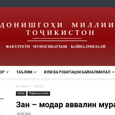
ОР
ТАЪЛИМ
ИЛМ ВА РОБИТАҲОИ БАЙНАЛМИЛАЛӢ
Ба аввал
Ахбор
Ахбор
Мақолаҳои илмӣ
Зан – модар аввалин мур
09.03.2022