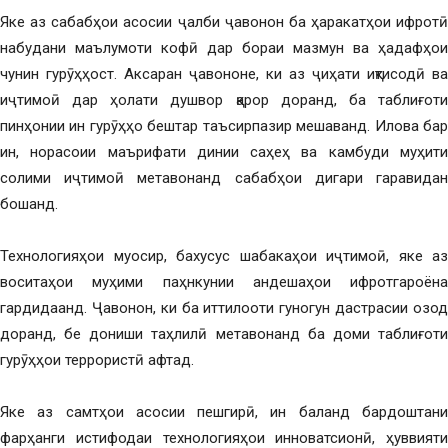
Яке аз сабабҳои асосии ҷалби ҷавонон ба ҳаракатҳои ифротӣ
набудани маълумоти кофӣ дар бораи мазмун ва ҳадафҳои
чунин гурӯҳҳост. Аксаран ҷавононе, ки аз ҷиҳати иқтисодӣ ва
иҷтимоӣ дар ҳолати душвор қарор доранд, ба таблиғоти
пинҳонии ин гурӯҳҳо бештар таъсирпазир мешаванд. Илова бар
ин, норасоии маърифати динии саҳеҳ ва камбуди муҳити
солими иҷтимоӣ метавонанд сабабҳои дигари гаравидан
бошанд.
Технологияҳои муосир, бахусус шабакаҳои иҷтимоӣ, яке аз
воситаҳои муҳими паҳнкунии андешаҳои ифротгароёна
гардидаанд. Ҷавонон, ки ба иттилооти гуногун дастрасии озод
доранд, бе дониши таҳлилӣ метавонанд ба доми таблиғоти
гурӯҳҳои террористӣ афтад.
Яке аз самтҳои асосии пешгирӣ, ин баланд бардоштани
фарҳанги истифодаи технологияҳои инноватсионӣ, ҳуввияти