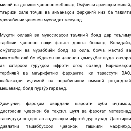
миллӣ ва дониши ҷавонон мебошад. Омӯзиши арзишҳои миллӣ,
таърихи халқи тоҷик ва анъанаҳои фарҳангӣ низ ба тақвияти
ҷаҳонбинии ҷавонон мусоидат мекунад.
Муҳити оилавӣ ва муассисаҳои таълимӣ бояд дар таълиму
тарбияи ҷавонон нақши фаъол дошта бошанд. Волидайн,
омӯзгорон ва мураббиён бояд аз оила, боғча, мактаб ва
макотиби олӣ бо кӯдакон ва ҷавонон ҳамсуҳбат шуда, онҳоро
аз хатарҳои гурӯҳҳои ифротӣ огоҳ созанд. Барномаҳои
тарбиявӣ ва маърифатию фарҳангие, ки тавассути ВАО,
шабакаҳои иҷтимоӣ ва чорабиниҳои оммавӣ роҳандозӣ
мешаванд, бояд пурзӯр гарданд.
Ҳамчунин, фароҳам овардани шароити хуби иҷтимоӣ,
дастрасии ҷавонон ба таҳсил, шуғл ва фароғат метавонад
таваҷҷуҳи онҳоро аз андешаҳои ифротӣ дур кунад. Дастгирии
давлатии ташаббусҳои ҷавонон, ташкили маҳфилҳо,