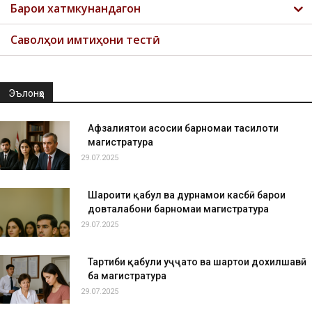
Барои хатмкунандагон
Саволҳои имтиҳони тестӣ
Эълонҳо
Афзалиятҳои асосии барномаи таҳсилоти
магистратура
29.07.2025
Шароити қабул ва дурнамои касбӣ барои
довталабони барномаи магистратура
29.07.2025
Тартиби қабули ҳуҷҷатҳо ва шартҳои дохилшавӣ
ба магистратура
29.07.2025