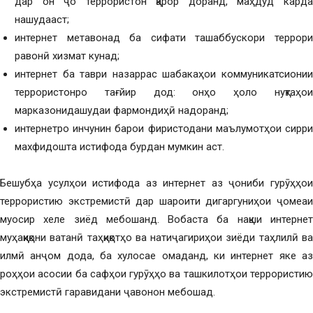
дар он ҷо террористон қарор доранд, маҳдуд карда
нашудааст;
интернет метавонад ба сифати ташаббускори террори
равонӣ хизмат кунад;
интернет ба таври назаррас шабакаҳои коммуникатсионии
террористонро тағйир дод: онҳо ҳоло нуқтаҳои
марказонидашудаи фармондиҳӣ надоранд;
интернетро инчунин барои фиристодани маълумотҳои сирри
махфидошта истифода бурдан мумкин аст.
Бешубҳа усулҳои истифода аз интернет аз ҷониби гурӯҳҳои
террористию экстремистӣ дар шароити дигаргуниҳои ҷомеаи
муосир хеле зиёд мебошанд. Вобаста ба нақши интернет
муҳаққиқони ватанӣ таҳқиқотҳо ва натиҷагириҳои зиёди таҳлилӣ ва
илмӣ анҷом дода, ба хулосае омаданд, ки интернет яке аз
роҳҳои асосии ба сафҳои гурӯҳҳо ва ташкилотҳои террористию
экстремистӣ гаравидани ҷавонон мебошад.