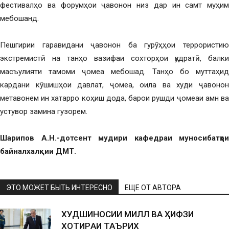
фестивалҳо ва форумҳои ҷавонон низ дар ин самт муҳим
мебошанд.
Пешгирии гаравидани ҷавонон ба гурӯҳҳои террористию
экстремистӣ на танҳо вазифаи сохторҳои қудратӣ, балки
масъулияти тамоми ҷомеа мебошад. Танҳо бо муттаҳид
кардани кӯшишҳои давлат, ҷомеа, оила ва худи ҷавонон
метавонем ин хатарро коҳиш дода, барои рушди ҷомеаи амн ва
устувор замина гузорем.
Шарипов А.Н.-дотсент мудири кафедраи муносибатҳои
байналхалқии ДМТ.
ЭТО МОЖЕТ БЫТЬ ИНТЕРЕСНО
ЕЩЕ ОТ АВТОРА
ХУДШИНОСИИ МИЛЛӢ ВА ҲИФЗИ
ХОТИPАИ ТАЪPИХӢ