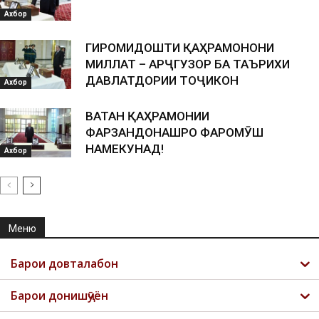
Ахбор
ГИРОМИДОШТИ ҚАҲРАМОНОНИ
МИЛЛАТ – АРҶГУЗОРӢ БА ТАЪРИХИ
ДАВЛАТДОРИИ ТОҶИКОН
Ахбор
ВАТАН ҚАҲРАМОНИИ
ФАРЗАНДОНАШРО ФАРОМӮШ
НАМЕКУНАД!
Ахбор
Меню
Барои довталабон
Барои донишҷӯён