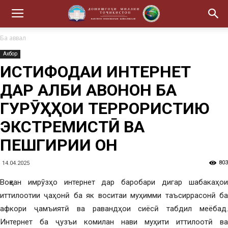
Ба аввал
Ахбор
ИСТИФОДАИ ИНТЕРНЕТ
ДАР ҶАЛБИ ҶАВОНОН БА
ГУРӮҲҲОИ ТЕРРОРИСТИЮ
ЭКСТРЕМИСТӢ ВА
ПЕШГИРИИ ОН
803
14.04.2025
Воқеан имрӯзҳо интернет дар баробари дигар шабакаҳои
иттилоотии ҷаҳонӣ ба як воситаи муҳимми таъсиррасонӣ ба
афкори ҷамъиятӣ ва равандҳои сиёсӣ табдил меёбад.
Интернет ба ҷузъи комилан нави муҳити иттилоотӣ ва