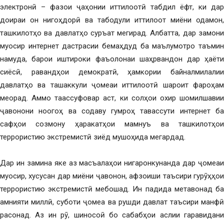
электронӣ – фазои ҷаҳонии иттилоотӣ табдил ёфт, ки дар
доираи он нигоҳдорӣ ва табодули иттилоот миёни одамон,
ташкилотҳо ва давлатҳо суръат мегирад. Албатта, дар замони
муосир интернет дастрасии бемаҳдуд ба маълумотро таъмин
намуда, барои иштироки фаъолонаи шаҳрвандон дар ҳаёти
сиёсӣ, равандҳои демократӣ, ҳамкории байналмилалии
давлатҳо ва ташаккули ҷомеаи иттилоотӣ шароит фароҳам
меорад. Аммо таассуфовар аст, ки солҳои охир шомилшавии
ҷавонони ноогоҳ ва содаву гумроҳ тавассути интернет ба
сафҳои созмону ҳаракатҳои мамнуъ ва ташкилотҳои
террористию экстремистӣ зиёд мушоҳида мегардад.
Дар ин замина яке аз масъалаҳои нигаронкунанда дар ҷомеаи
муосир, хусусан дар миёни ҷавонон, афзоиши таъсири гурӯҳҳои
террористию экстремистӣ мебошад. Ин падида метавонад ба
амнияти миллӣ, суботи ҷомеа ва рушди давлат таъсири манфӣ
расонад. Аз ин рӯ, шиносоӣ бо сабабҳои аслии гаравидани