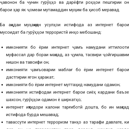
ҷавонон ба чунин гурӯҳҳо ва дарёфти роҳҳои пешгирии он
барои ҳар як ҷомеаи мутамаддин муҳим ба ҳисоб меравад.
Ба ақидаи муҳаққиқон усулҳои истифода аз интернет барои
мусоидат ба гурӯҳҳои террористӣ инҳо мебошанд:
имконияти бо ёрии интернет ҷамъ намудани иттилооти
муфассал дар бораи мақсад, аз ҷумла, тасвири ҷойгиршавии
нишон ва тавсифи он;
имконияти ҷамъоварии маблағ бо ёрии интернет барои
дастгирии ягон ҳаракат;
имконияти бо ёрии интернет муттаҳид намудани одамон;
имконияти истифодаи интернет барои сиёҳ кардани баъзе
шахсон, гурӯҳҳои одамон ё ширкатҳо;
интернет иқтидори калони тарғиботӣ дошта, бо ин мақсад
истифода бурда мешавад;
тавассути интернет терроризм танҳо аз тарафи давлате, ки