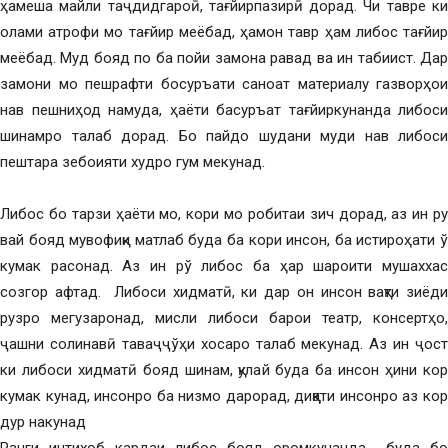
ҳамеша майли таҷдидгароӣ, тағйирпазирӣ дорад. Чи тавре ки
олами атрофи мо тағйир меёбад, ҳамон тавр ҳам либос тағйир
меёбад. Муд бояд по ба пойи замона равад ва ин табиист. Дар
замони мо пешрафти босуръати саноат материалу газворҳои
нав пешниҳод намуда, ҳаёти басуръат тағйиркунанда либоси
шинамро талаб дорад. Бо пайдо шудани муди нав либоси
пештара зебоияти худро гум мекунад.
Либос бо тарзи ҳаёти мо, кори мо робитаи зич дорад, аз ин ру
вай бояд мувофиқи матлаб буда ба кори инсон, ба истироҳати ў
кумак расонад. Аз ин рў либос ба ҳар шароити мушаххас
созгор афтад. Либоси хидматӣ, ки дар он инсон вақти зиёди
рузро мегузаронад, мисли либоси барои театр, консертҳо,
ҷашни солинавӣ таваҷҷўҳи хосаро талаб мекунад. Аз ин ҷост
ки либоси хидматӣ бояд шинам, қулай буда ба инсон ҳини кор
кумак кунад, инсонро ба низмо дарорад, диққати инсонро аз кор
дур накунад