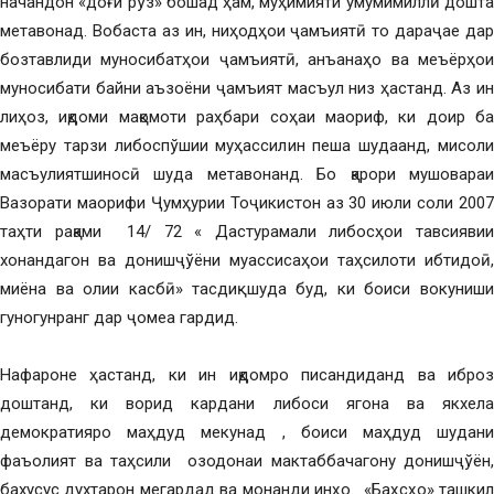
начандон «доғи рўз» бошад ҳам, муҳимияти умумимиллӣ дошта
метавонад. Вобаста аз ин, ниҳодҳои ҷамъиятӣ то дараҷае дар
бозтавлиди муносибатҳои ҷамъиятӣ, анъанаҳо ва меъёрҳои
муносибати байни аъзоёни ҷамъият масъул низ ҳастанд. Аз ин
лиҳоз, иқдоми мақомоти раҳбари соҳаи маориф, ки доир ба
меъёру тарзи либоспўшии муҳассилин пеша шудаанд, мисоли
масъулиятшиносӣ шуда метавонанд. Бо қарори мушовараи
Вазорати маорифи Ҷумҳурии Тоҷикистон аз 30 июли соли 2007
таҳти рақами 14/ 72 « Дастурамали либосҳои тавсиявии
хонандагон ва донишҷўёни муассисаҳои таҳсилоти ибтидоӣ,
миёна ва олии касбӣ» тасдиқ шуда буд, ки боиси вокуниши
гуногунранг дар ҷомеа гардид.
Нафароне ҳастанд, ки ин иқдомро писандиданд ва иброз
доштанд, ки ворид кардани либоси ягона ва якхела
демократияро маҳдуд мекунад , боиси маҳдуд шудани
фаъолият ва таҳсили озодонаи мактаббачагону донишҷўён,
бахусус духтарон мегардад ва монанди инҳо. «Баҳсҳо» ташкил