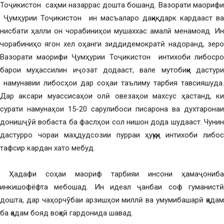
Тоҷикистон саҳми назаррас дошта бошанд. Вазорати маорифи
Ҷумҳурии Тоҷикистон ин масъаларо дақиқ дарк кардааст ва
нисбати ҳалли он чорабиниҳои мушаххас амалӣ менамояд. Ин
чорабиниҳо ягон хел оҳанги зиддидемократӣ надоранд, зеро
Вазорати маорифи Ҷумҳурии Тоҷикистон интихоби либосро
барои муҳассилин иҷозат додааст, вале мутобиқи дастури
намунавии либосҳои дар соҳаи таълиму тарбия тавсияшуда.
Дар аксари муассисаҳои олӣ овезаҳои махсус ҳастанд, ки
сурати намунаҳои 15-20 сарулибоси писарона ва духтаронаи
донишҷўӣ вобаста ба фаслҳои сол нишон дода шудааст. Чунин
дастурро чораи маҳдудсозии пурраи ҳуқуқи интихоби либос
тафсир кардан хато мебуд.
Ҳадафи соҳаи маориф тарбияи инсони ҳамаҷониба
инкишофёфта мебошад. Ин идеал ҷанбаи соф гуманистӣ
дошта, дар чаҳорчўбаи арзишҳои миллӣ ва умумибашарӣ қадам
ба қадам бояд воқеӣ гардонида шавад.