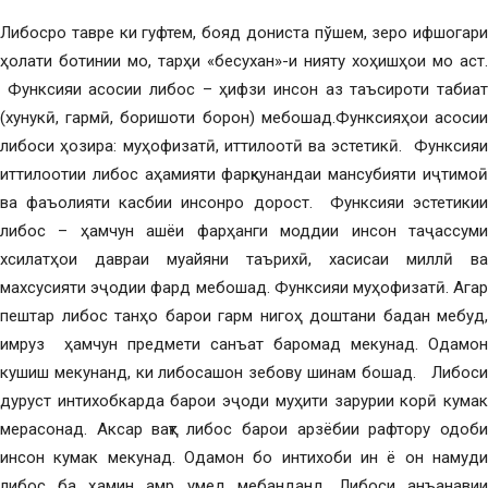
Либосро тавре ки гуфтем, бояд дониста пўшем, зеро ифшогари
ҳолати ботинии мо, тарҳи «бесухан»-и нияту хоҳишҳои мо аст.
Функсияи асосии либос – ҳифзи инсон аз таъсироти табиат
(хунукӣ, гармӣ, боришоти борон) мебошад.Функсияҳои асосии
либоси ҳозира: муҳофизатӣ, иттилоотӣ ва эстетикӣ. Функсияи
иттилоотии либос аҳамияти фарқкунандаи мансубияти иҷтимоӣ
ва фаъолияти касбии инсонро дорост. Функсияи эстетикии
либос – ҳамчун ашёи фарҳанги моддии инсон таҷассуми
хсилатҳои давраи муайяни таърихӣ, хасисаи миллӣ ва
махсусияти эҷодии фард мебошад. Функсияи муҳофизатӣ. Агар
пештар либос танҳо барои гарм нигоҳ доштани бадан мебуд,
имруз ҳамчун предмети санъат баромад мекунад. Одамон
кушиш мекунанд, ки либосашон зебову шинам бошад. Либоси
дуруст интихобкарда барои эҷоди муҳити зарурии корӣ кумак
мерасонад. Аксар вақт либос барои арзёбии рафтору одоби
инсон кумак мекунад. Одамон бо интихоби ин ё он намуди
либос ба ҳамин амр умед мебанданд. Либоси анъанавии