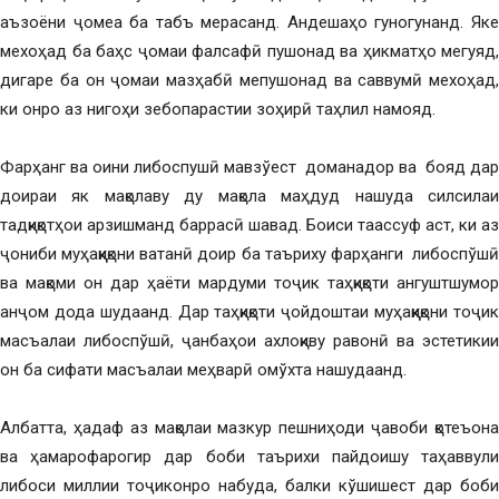
аъзоёни ҷомеа ба табъ мерасанд. Андешаҳо гуногунанд. Яке
мехоҳад ба баҳс ҷомаи фалсафӣ пушонад ва ҳикматҳо мегуяд,
дигаре ба он ҷомаи мазҳабӣ мепушонад ва саввумӣ мехоҳад,
ки онро аз нигоҳи зебопарастии зоҳирӣ таҳлил намояд.
Фарҳанг ва оини либоспушӣ мавзўест доманадор ва бояд дар
доираи як мақолаву ду мақола маҳдуд нашуда силсилаи
тадқиқотҳои арзишманд баррасӣ шавад. Боиси таассуф аст, ки аз
ҷониби муҳаққиқони ватанӣ доир ба таъриху фарҳанги либоспўшӣ
ва мақоми он дар ҳаёти мардуми тоҷик таҳқиқоти ангуштшумор
анҷом дода шудаанд. Дар таҳқиқоти ҷойдоштаи муҳаққиқони тоҷик
масъалаи либоспўшӣ, ҷанбаҳои ахлоқиву равонӣ ва эстетикии
он ба сифати масъалаи меҳварӣ омўхта нашудаанд.
Албатта, ҳадаф аз мақолаи мазкур пешниҳоди ҷавоби қотеъона
ва ҳамарофарогир дар боби таърихи пайдоишу таҳаввули
либоси миллии тоҷиконро набуда, балки кўшишест дар боби