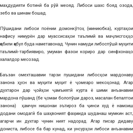
маҳдудияти ботинӣ ба рўй меояд. Либоси шахс бояд озода,
зебо ва шинам бошад.
Пўшидани либоси поёнии домонкўтоҳ (миниюбка), куртаҳои
нафису нимурён дар муассисаҳои таълимӣ ва маҷлисгоҳҳо
қобили қабул буда наметавонад. Чунин намуди либоспўшӣ муҳити
таълимӣ-тарбиявиро, умуман фазои кориро дар синфхонаҳо
халалдор месозад.
Баъзан омехташавии тарзи пушидани либосҳои мардонаву
занона ҳусн ва муҳити муҳит ё ҷомеаро мекоҳонад. Агар
духтарон дар ҷойҳои ҷамъиятӣ курта ё шими анъанавии
мардона пўшанд (бе ҷомаи болопўши дароз, масалан бепалтои
занона) ҳамчун нишонаи эътироз ба ҷинси худ ё намоиш
додани омодагӣ ба шаҳвоният фаҳмида шуданаш мумкин аст,
агарчи ин духтар чунин ният надорад. Агар писар дидаву
дониста, либосе ба бар кунад, ки унсурҳои либоси анъанавии