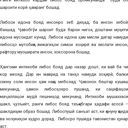
Ранги интихоб кардаи либос бояд оромкунанда буда бо
шароити корӣ ҳамранг бошад.
Либоси идона бояд инсонро зеб диҳад, ба инсон зебоӣ
бахшад. Ҷавобгўи шароит буда барои нигоҳ доштани муҳити
идона мусоидат кунад. Либоси идона ҳам мисли дигар намуди
либосҳо мутобиқи вижагиҳои симои зоҳирӣ ва хислати инсон,
рафтору муоширати инсон, хоксорона бошад.
Ҳангоми интихоби либос бояд дар назар дошт, ки вай ба чи
кор меояд. Дар ин маврид на танҳо намуди зоҳирӣ, балки
синну соли инсон ҳам нақш мебозад. Ҷавонон бештар кушиш
мекунанд, ҳамон либосҳоеро пушанд, ки саҳифаҳои
маҷаллаҳои мудӣ пешниҳод мекунанд. Интихоби мушаххаси
шакл, ҷузъиёт, ранги либос бояд таъқибгари ҳадафи асосӣ –
шаклдиҳии образ бошад. Либоспушӣ санъат аст, ки қонуну қоида
ва нозукиҳои худро дорад. Либосро пушида тавонистан ҳунар
аст.