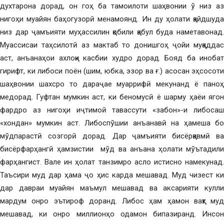
духтарона дорад, он гоҳ ба тамоилоти шаҳвонии ў низ аз
нигоҳи муайян баҳогузорӣ менамоянд. Ин ду ҳолати қайдшуда
низ дар ҷамъияти муҳассилин қобили қабул буда наметавонад.
Муассисаи таҳсилотӣ аз мактаб то донишгоҳ ҷойи муқаддас
аст, анъанаҳои ахлоқи касбии худро дорад. Бояд ба инобат
гирифт, ки либоси поён (шим, юбка, эзор ва ғ.) асосан эҳсосоти
шаҳвонии шахсро то дараҷае муаррифӣ мекунанд ё паноҳ
медорад. Гуфтан мумкин аст, ки беномусӣ ё шарму ҳаёи ягон
фардро аз нигоҳи иҷтимоӣ тавассути «забон»-и либосаш
«хондан» мумкин аст. Либоспўшии анъанавӣ на ҳамеша бо
мўдпарастӣ созгорӣ дорад. Дар ҷамъияти бисёрқавмӣ ва
бисёрфарҳангӣ ҳамзистии мўд ва анъана ҳолати мўътадили
фарҳангист. Вале ин ҳолат танзимро асло истисно намекунад.
Таъсири муд дар ҳама ҷо ҳис карда мешавад. Муд чизест ки
дар давраи муайян маъмул мешавад ва аксарияти кулли
мардум онро эътироф доранд. Либос ҳам ҳамон вақт муд
мешавад, ки онро миллионҳо одамон бипазиранд. Инсон