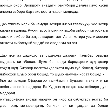
арзиши онро. Ороишоти зиёдатӣ, рангубори дағали симо ҳусни
инсони зеборо баръакс коста нишон медиҳад.
Дар этикети корӣ ба намуди зоҳири инсон таваҷҷўҳи хос зоҳир
карда мешавад. Рукни асосӣ ҳини интихоби либос – мутобиқати
комили либос ба вақт ва шароит аст. Аз ин хотири усули асосии
этикети либоспушӣ ҷиддӣ ва озодагии он аст.
Дар яке аз ҳадисҳо аз суханони ҳазрати Паёмбар оварда
шудааст, ки «Воқеан, Шумо ба назди бародарони худ ҳозир
хоҳед шуд. Бигузор воситаи ҳаракати шумо хуб бошад, бигузор
либосҳои Шумо озод бошад, то шумо намунаи ибрат бошед.»
Яке аз исмҳои Офаридгор «ал-Ҷамил» будааст, яъне и н ки
зебогиаш поён надорад. Ва Худованд воқеан ҳам зебоиро дуст
медорад.
мутаассифона аксари мардум он чиро ки сабуктару тезтар ба
даст ояд, меписанданд, ба ҷои он ки ҷиддан аз болои