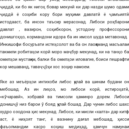
ҷиддӣ, ки бо як нигоҳ бовар мекунӣ ки дар назди шумо одами
ҷиддӣ ё соҳиби кору бори муҳими давлатӣ ё ҷамъиятӣ
истодааст, ба инсон таъсир мерасонад. Либоси роҳбарони
давлат , вазирон, соҳибкорон, устодону профессорони
донишгоҳҳо, кормандони идора ба ин имсол шуда метавонад.
Инкишофи босуръати истеҳсолот ва ба он лаоқаманд масъалаи
такмили робитаҳои корӣ моро маҷбур мекунад, ки на танҳо ба
омилҳои мустақим, балки ба омилҳои иловагие, боиси пешрафти
кор мешаванд, таваҷҷўҳи хос зоҳир намоем.
Яке аз меъёрҳои интихоби либос қулай ва шинам будани он
мебошад. Аз ин лиҳоз, мо либоси корӣ, истироҳатӣ,
«кўчаравӣ», хобравӣ ва тимсоли ҳаминро дорем. Либоси
донишҷў низ барои ў бояд қулай бошад. Дар чунин либос шахс
худро озодона ҳис мекунад. Либосе, ки мисли «халта» дар китф
аст, ё ниҳоят танг, ё вазнину дағал мебошад, ҳисси
фаъолмандии касро коҳиш медиҳад, ҳамчун намунаи