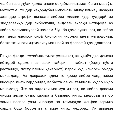
ҷалби таваҷҷўҳи ҳамватанони соҳибмиллатамон ба ин мавзўъ.
Мехостем то дар чаҳорчубаи имконоти ақливу илмиву назарии
хеш дар атрофи шинохти либоси миллии худ, худдорӣ аз
зиёдаравиҳо дар либоспўшӣ, андозаи ахлоқии истифода аз
либос масъалагузорӣ намоем. Чун ба ҳама рушан аст, ки либос
на танҳо ниёзҳои сирф биологии инсонро қонеъ мегардонад,
балки таъиноти иҷтимоиву маънавӣ ва фалсафӣ ҳам доштааст.
Ба ҳар фарди соҳибмаълумот рушан аст, ки ҳанўз дар ҷомеаи
ибтидоӣ одамон аз ашёи тайёри табиат (баргу пўсти
растаниҳо, пўсту пашми ҳайвонот) барои худ «либос» омода
мекарданд. Аз давраҳои қадим то ҳозир либос чанд ниёзи
инсонро қонеъ гардонида, вобаста ба он таъиноти худро иҷро
менамояд. Яке аз ақидаҳои маъмул ин аст, ки либос давоми
ҷисми инсон буда, ҳарорати баданро нигоҳ медорад ва бо
ҳамин васила узви инсонро аз таъсирҳои манфии гармию
сардӣ, боду борон ва ғ. эмин нигаҳ медорад. Ин аввалин