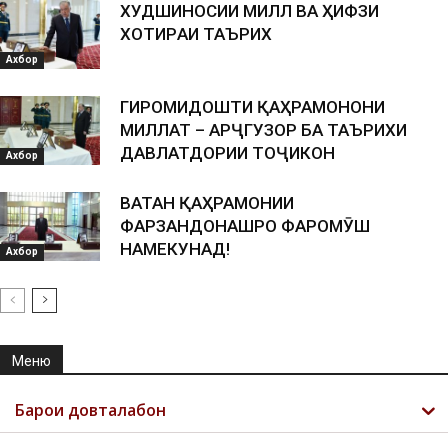
ХУДШИНОСИИ МИЛЛӢ ВА ҲИФЗИ
ХОТИPАИ ТАЪPИХӢ
Ахбор
ГИРОМИДОШТИ ҚАҲРАМОНОНИ
МИЛЛАТ – АРҶГУЗОРӢ БА ТАЪРИХИ
ДАВЛАТДОРИИ ТОҶИКОН
Ахбор
ВАТАН ҚАҲРАМОНИИ
ФАРЗАНДОНАШРО ФАРОМӮШ
НАМЕКУНАД!
Ахбор
Меню
Барои довталабон