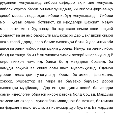
руҳониён мепушиданд, либоси сафедро аҳли зиё мепушид,
либоси сурхро барои он намепушиданд, ки либоси фиръавнҳо
ҳисоб мерафт, подшоҳон либоси кабуд мепушиданд. Либоси
мо – ҷузъи олами ботинист, ки ифодагари шахсият, мақому
манзалати мост. Худованд ба ҳар шахс симои хоси зоҳирӣ
додааст ва ин амр бардошти мушаххасро дар шаклдиҳии симои
шахс талаб дорад, зеро баъзе хислатҳои ботинӣ дар интихоби
шакл ва ранги либос нақши муҳим доранд. Намуд ва ранги либос
бояд на танҳо ба ин ё он хислати симои зоҳирӣ ишора кунанд ё
онро пинҳон намоянд, балки бояд мақсаднок бошанд, ба
намуди зоҳирӣ ва синну соли шахс мувофиқ оянд. Одамон
дорои хислатҳои гуногунанд. Ором, ботамкин, флегматик,
хоксор, хушрафтор ва гайра ва баъзеҳо баръакс дорои
хислатҳои муқобиланд. Дар ин ҳол диққати асосӣ ба ифодаи
самти идеологии образси инсон равона бояд бошад. Мардуми
ҷомеаи мо аксаран муносибати мақсаднок ба меҳнат, ботамкин
ва фарҳанги воло дошта, аз истисмор дур буданд. Ба мардуми