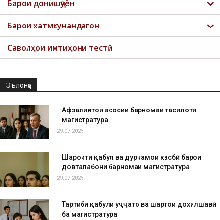
Барои донишҷӯён
Барои хатмкунандагон
Саволҳои имтиҳони тестӣ
Эълонҳо
Афзалиятҳои асосии барномаи таҳсилоти
магистратура
29.07.2025
Шароити қабул ва дурнамои касбӣ барои
довталабони барномаи магистратура
29.07.2025
Тартиби қабули ҳуҷҷатҳо ва шартҳои дохилшавӣ
ба магистратура