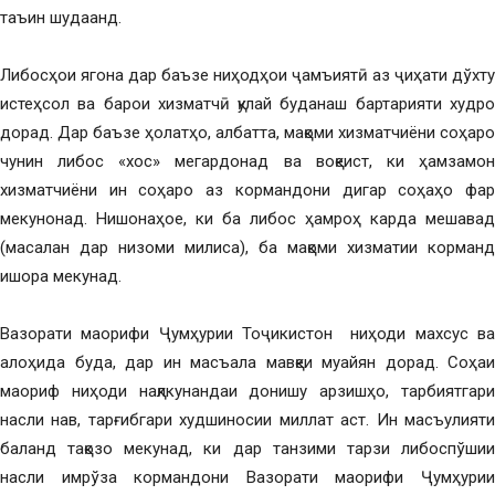
таъин шудаанд.
Либосҳои ягона дар баъзе ниҳодҳои ҷамъиятӣ аз ҷиҳати дўхту
истеҳсол ва барои хизматчӣ қулай буданаш бартарияти худро
дорад. Дар баъзе ҳолатҳо, албатта, мақоми хизматчиёни соҳаро
чунин либос «хос» мегардонад ва воқеист, ки ҳамзамон
хизматчиёни ин соҳаро аз кормандони дигар соҳаҳо фарқ
мекунонад. Нишонаҳое, ки ба либос ҳамроҳ карда мешавад
(масалан дар низоми милиса), ба мақоми хизматии корманд
ишора мекунад.
Вазорати маорифи Ҷумҳурии Тоҷикистон ниҳоди махсус ва
алоҳида буда, дар ин масъала мавқеи муайян дорад. Соҳаи
маориф ниҳоди нақлкунандаи донишу арзишҳо, тарбиятгари
насли нав, тарғибгари худшиносии миллат аст. Ин масъулияти
баланд тақозо мекунад, ки дар танзими тарзи либоспўшии
насли имрўза кормандони Вазорати маорифи Ҷумҳурии