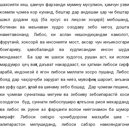
шахсияти хеш, ҳамчун фарзанди мумину мусулмон, ҳамчун узви
комили ҷомеа кор кунанд, бештар дар андешаи ҳар чи бештар
шакл додани худ (ба хусус аз лиҳози зоҳирӣ) мебошанд,
ботинан ва маънаван худро озодаву зебо нигоҳ дошта
наметавонанд. Либос, ки аслан нишондиҳандаи камолот,
фурутанӣ, хоксорӣ ва инсонияти мост, аксар чун инъикосгари
боигариву, ҳавобаландӣ ва худписандии инсон шуда
мондаааст. Ба ҳар як шахси худогоҳ рушан аст, ки ислом
мардумро ҳеҷ вақт даъват накардааст, ки ҳатман либоси сирф
арабӣ, индонезӣ ё ягон либоси миллати хосро пушанд. Либос
бояд дар чаҳорчуби зарурат ва ниёз, мувофиқи шароит, анъана
ва урфу одат, қулай ва шинаму зебо бошад. Дар ҷомеаи пешине,
ки ҷомеаи суннатиаш мегуем ва зебоиву зебоипарастӣ хоси
озодагон буд, суннати либоспуширо қотеъона риоя мекарданд
ва либос як рукне аз фарҳанги волои ниёгонамон ба шумор
мерафт. Либоси сиёҳро ҷонибдорони мазҳаби шиа –
алипарастон мепушиданд, либоси сабзро намояндагони