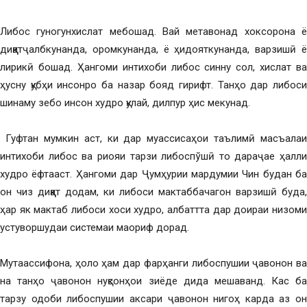
Либос гуногунхислат мебошад. Вай метавонад хоксорона ё
диққатҷалбкунанда, оромкунанда, ё ҳидояткунанда, варзишӣ ё
лирикӣ бошад. Ҳангоми интихоби либос синну сол, хислат ва
ҳусну қубҳи инсонро ба назар бояд гирифт. Танҳо дар либоси
шинаму зебо инсон худро қулай, дилпур ҳис мекунад.
Гуфтан мумкин аст, ки дар муассисаҳои таълимӣ масъалаи
интихоби либос ва риояи тарзи либоспўшӣ то дараҷае ҳалли
худро ёфтааст. Ҳангоми дар Ҷумҳурии мардумии Чин будан ба
он чиз диққат додам, ки либоси мактаббачагон варзишӣ буда,
ҳар як мактаб либоси хоси худро, албаттта дар доираи низоми
устуворшудаи системаи маориф дорад.
Мутаассифона, ҳоло ҳам дар фарҳанги либоспушии ҷавонон ва
на танҳо ҷавонон нуқсонҳои зиёде дида мешаванд. Кас ба
тарзу одоби либоспушии аксари ҷавонон нигоҳ карда аз он