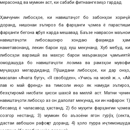
мерасонад ва мумкин аст, ки сабаби фитнаангезиҳо гардад.
Ҳамчунин либосҳое, ки навиштаҷот бо забонҳои хориҷӣ
доранд, нишонаи эътироз ба фарҳанги ҷомеа ё парастиши
фарҳанги бегона қабул карда мешавад. Баъзе наврасон маънои
навиштаҷоти либосашонро хондаю фаҳмида ҳам
наметавонанд, лекин барои худ хуш мекунанд. Хуб мебуд, ки
либосҳои варзишӣ ва махсус барои маъракаҳои ҷамъиятӣ
омодашуда бо навиштаҷоти лозима ва рамзҳои мувофиқ
муҷаҳҳаз мегардиданд. Пўшидани либосҳое, ки дар онҳо,
масалан «Ачата бугу», «Я свободен», «Учись на моей ж…», «Ай
лав ю май френд» ва тимсоли инҳо як намуди эътироз,
беэҳтиромӣ нисбати ҳисси шахсӣ ва миллӣ аст. Матни чунин
навиштаҷоти либосҳо аз он далолат мекунад, ки ин нафарон: 1)
бесавод ё чаласавод ҳастанд; 2) бо муҳити фарҳангии ҷомеа
созгор нестанд; 3) мумкин бо аъзоёни ягон гурўҳ (секта,
дастаи авбошон рафоқат доранд; 4) ҳоло пурра иҷтимоишуда