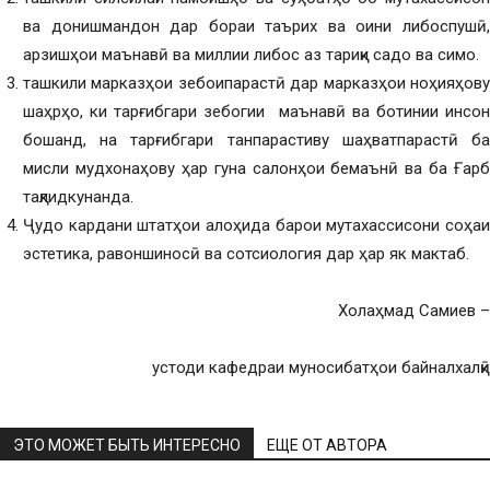
ва донишмандон дар бораи таърих ва оини либоспушӣ,
арзишҳои маънавӣ ва миллии либос аз тариқи садо ва симо.
ташкили марказҳои зебоипарастӣ дар марказҳои ноҳияҳову
шаҳрҳо, ки тарғибгари зебогии маънавӣ ва ботинии инсон
бошанд, на тарғибгари танпарастиву шаҳватпарастӣ ба
мисли мудхонаҳову ҳар гуна салонҳои бемаънӣ ва ба Ғарб
тақлидкунанда.
Ҷудо кардани штатҳои алоҳида барои мутахассисони соҳаи
эстетика, равоншиносӣ ва сотсиология дар ҳар як мактаб.
Холаҳмад Самиев –
устоди кафедраи муносибатҳои байналхалқӣ
ЭТО МОЖЕТ БЫТЬ ИНТЕРЕСНО
ЕЩЕ ОТ АВТОРА