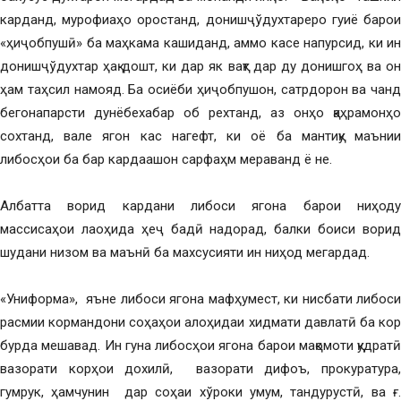
карданд, мурофиаҳо оростанд, донишҷўдухтареро гуиё барои
«ҳиҷобпушӣ» ба маҳкама кашиданд, аммо касе напурсид, ки ин
донишҷўдухтар ҳақ дошт, ки дар як вақт дар ду донишгоҳ ва он
ҳам таҳсил намояд. Ба осиёби ҳиҷобпушон, сатрдорон ва чанд
бегонапарсти дунёбехабар об рехтанд, аз онҳо қаҳрамонҳо
сохтанд, вале ягон кас нагeфт, ки оё ба мантиқу маънии
либосҳои ба бар кардаашон сарфаҳм мераванд ё не.
Албатта ворид кардани либоси ягона барои ниҳоду
массисаҳои лаоҳида ҳеҷ бадӣ надорад, балки боиси ворид
шудани низом ва маънӣ ба махсусияти ин ниҳод мегардад.
«Униформа», яъне либоси ягона мафҳумест, ки нисбати либоси
расмии кормандони соҳаҳои алоҳидаи хидмати давлатӣ ба кор
бурда мешавад. Ин гуна либосҳои ягона барои мақомоти қудратӣ
вазорати корҳои дохилӣ, вазорати дифоъ, прокуратура,
гумрук, ҳамчунин дар соҳаи хўроки умум, тандурустӣ, ва ғ.