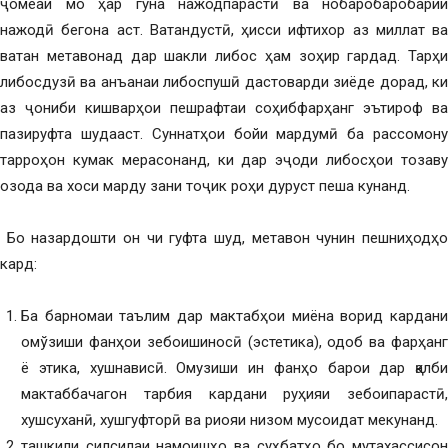
ҷомеаи мо ҳар гуна нажодпарастӣ ва нобаробаробарии
нажодӣ бегона аст. Ватандустӣ, ҳисси ифтихор аз миллат ва
ватан метавонад дар шакли либос ҳам зоҳир гардад. Тарҳи
либосдузӣ ва анъанаи либоспушӣ дастоварди зиёде дорад, ки
аз ҷониби кишварҳои пешрафтаи соҳибфарҳанг эътироф ва
пазируфта шудааст. Суннатҳои бойи мардумӣ ба рассомону
тарроҳон кумак мерасонанд, ки дар эҷоди либосҳои тозаву
озода ва хоси марду зани тоҷик роҳи дуруст пеша кунанд.
Бо назардошти он чи гуфта шуд, метавон чунин пешниҳодҳо
кард:
Ба барномаи таълим дар мактабҳои миёна ворид кардани
омўзиши фанҳои зебоишиносӣ (эстетика), одоб ва фарҳанг
ё этика, хушнависӣ. Омузиши ин фанҳо барои дар қалби
мактаббачагон тарбия кардани руҳияи зебоипарастӣ,
хушсуханӣ, хушгуфторӣ ва риояи низом мусоидат мекунанд.
ташкили силсилаи намоишҳо ва суҳбатҳо бо мутахассисон