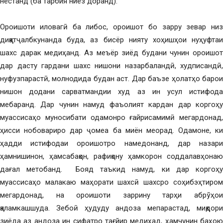
нестанд (ба тарбия ниёз доранд).
Ороишоти иловагӣ ба либос, ороишот бо зарру зевар низ
диққатҷалбкунанда буда, аз бисёр нияту хоҳишҳои нуҳуфтаи
шахс дарак медиҳанд. Аз меъёр зиёд будани чунин ороишот
дар дасту гардани шахс нишони назарбаландӣ, худписандӣ,
нуфузпарастӣ, молнодида будан аст. Дар баъзе ҳолатҳо барои
нишон додани сарватмандии худ аз ин усул истифода
мебаранд. Дар чунин намуд фаъолият кардан дар коргоҳу
муассисаҳо муносибати одамонро ғайрисамимӣ мегардонад,
ҳисси нобовариро дар ҷомеа ба миён меорад. Одамоне, ки
ҳадди истифодаи ороишотро намедонанд, дар назари
ҳамнишинон, ҳамсабақон, рафиқону ҳамкорон соддалавҳонаю
дағал метобанд. Бояд таъкид намуд, ки дар коргоҳу
муассисаҳо малакаю маҳорати шахсӣ шахсро соҳибэҳтиром
мегардонад, на ороишоти заррину тарҳи абрўҳои
қаламкашшуда. Зебоӣ ҳудуду андоза мепарастад, миқдори
зиёда аз андоза ин сифатро тағйир медиҳад, ҳамчунин баҳою