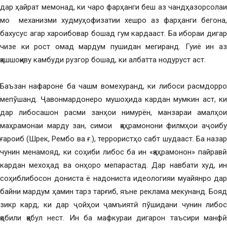
дар ҳайрат мемонад, ки чаро фарҳанги беш аз чандҳазорсолаи
мо механизми худмуҳофизатии хешро аз фарҳанги бегона,
бахусус агар хароибовар бошад гум кардааст. Ба ибораи дигар
чизе ки рост омад мардум пушидан мегиранд. Гуиё ин аз
қашшоқиву камбуди рузгор бошад, ки албатта нодуруст аст.
Баъзан нафароне ба чашм вомехуранд, ки либоси расмдорро
мепўшанд. Ҷавонмардонеро мушоҳида кардан мумкин аст, ки
дар либосашон расми занҳои нимурён, манзараи амалҳои
маҳрамонаи марду зан, симои қаҳрамонони филмҳои аҷоибу
ғароиб (Шрек, Рембо ва ғ.), террористҳо сабт шудааст. Ба назар
чунин менамояд, ки соҳиби либос ба ин «қаҳрамонон» пайравӣ
кардан мехоҳад ва онҳоро мепарастад. Дар навбати худ, ин
соҳиблибосон дониста ё надониста идеологияи муайянро дар
байни мардум ҳамин тарз тарғиб, яъне реклама мекунанд. Бояд
зикр кард, ки дар ҷойҳои ҷамъиятӣ пўшидани чунин либос
қобили қабул нест. Ин ба мафкураи дигарон таъсири манфӣ