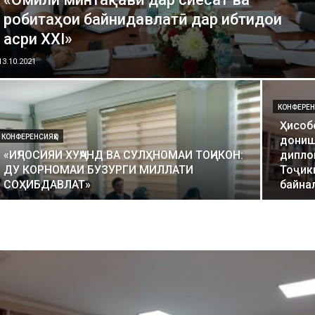
робитаҳои байнидавлатӣ дар ибтидои
асри XXI»
13.10.2021
КОНФЕРЕН
Ҳисоб
КОНФЕРЕНСИЯҲО
дониш
«ИҶЛОСИЯИ ХУҶАНД ВА СУЛҲНОМАИ ТОҶИКОН:
дипло
ДУ КОРНОМАИ БУЗУРГИ МИЛЛАТИ
Тоҷик
СОҲИБДАВЛАТ»
байна