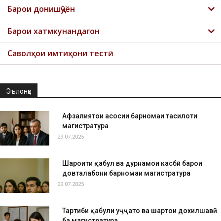
Барои донишҷӯён
Барои хатмкунандагон
Саволҳои имтиҳони тестӣ
Эълонҳо
Афзалиятҳои асосии барномаи таҳсилоти
магистратура
29.07.2025
Шароити қабул ва дурнамои касбӣ барои
довталабони барномаи магистратура
29.07.2025
Тартиби қабули ҳуҷҷатҳо ва шартҳои дохилшавӣ
ба магистратура