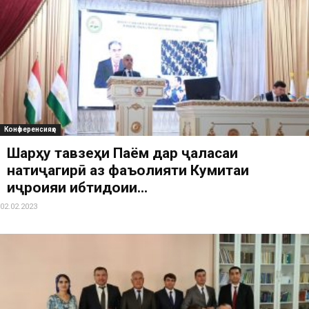
Конференсияҳо
Шарҳу тавзеҳи Паём дар ҷаласаи
натиҷагирӣ аз фаъолияти Кумитаи
иҷроияи ибтидоии...
02.02.2023