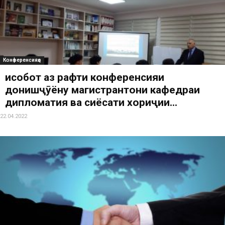
Конференсияҳо
Ҳисобот аз рафти конференсияи
донишҷӯёну магистрантони кафедраи
дипломатия ва сиёсати хориҷии...
22.04.2022