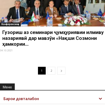
Конференсияҳо
Гузориш аз семинари ҷумҳуриявии илмиву
назариявӣ дар мавзӯи «Нақши Созмони
ҳамкории...
04.10.2021
1
2
Меню
Барои довталабон