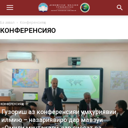
Ба аввал
Конференсияҳо
КОНФЕРЕНСИЯҲО
КОНФЕРЕНСИЯҲО
Гузориш аз конференсияи ҷумҳуриявии
илмию – назариявиро дар мавзӯи
«Омили минтақавӣ дар сиёсат ва