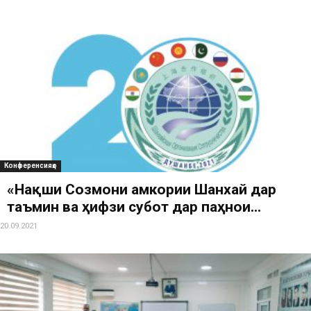
Конференсияҳо
«Нақши Созмони Ҳамкории Шанхай дар
таъмин ва ҳифзи субот дар паҳнои...
20.09.2021