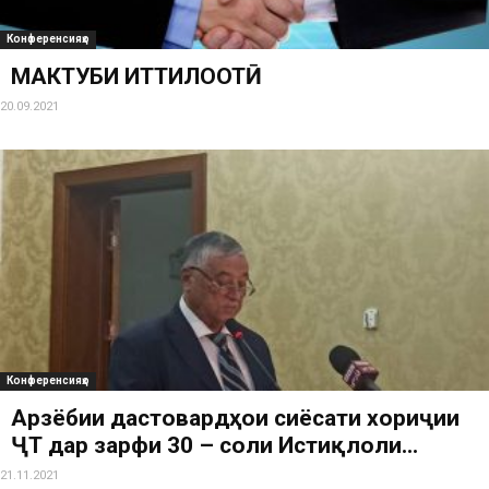
Конференсияҳо
МАКТУБИ ИТТИЛООТӢ
20.09.2021
Конференсияҳо
Арзёбии дастовардҳои сиёсати хориҷии
ҶТ дар зарфи 30 – соли Истиқлоли...
21.11.2021