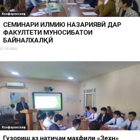
Конференсияҳо
СЕМИНАРИ ИЛМИЮ НАЗАРИЯВӢ ДАР
ФАКУЛТЕТИ МУНОСИБАТҲОИ
БАЙНАЛХАЛҚӢ
27.10.2022
Конференсияҳо
Гузориш аз натиҷаи маҳфили «Зеҳн»