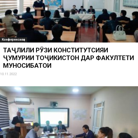
Конференсияҳо
ТАҶЛИЛИ РӮЗИ КОНСТИТУТСИЯИ
ҶУМҲУРИИ ТОҶИКИСТОН ДАР ФАКУЛТЕТИ
МУНОСИБАТҲОИ
10.11.2022