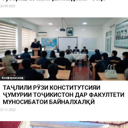
23.09.2021
Конференсияҳо
ТАҶЛИЛИ РӮЗИ КОНСТИТУТСИЯИ
ҶУМҲУРИИ ТОҶИКИСТОН ДАР ФАКУЛТЕТИ
МУНОСИБАТҲОИ БАЙНАЛХАЛҚӢ
27.11.2022