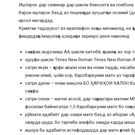
Иштирок дар семинар дар шакли бевосита ва ғоибона
барои иштирок баъд аз пешниҳоди хуҷҷатҳои лозимӣ (
ирсол мегардад.
Кумитаи тадорукот аз муаллифон хоҳиш менамояд, ки 
фишурдаҳо/мақолаҳо қоидаҳои зеринро риоя намоянд:
саҳифаи андозиаш А4, шакли китобӣ, ҳошияҳо аз чор 
хуруфи шакли Times New Roman Times New Roman б
сатри якум – ҳарфи авали ном ва номи падар, насаб
унвони илмӣ, ҷойи кор, баробаркунии матн аз тараф
сатри дуюм – номи мақола БО ҲАРФҲОИ КАЛОН бо 
саҳифа;
сатри сеюм – матни асосӣ, дар таҳриргари матнии M
фосилаи байнисатри 1,5 баробаркунии матн бо паҳно
рӯйхати адабиёт дар охири матн баъд аз ибораи «
оварда шуда, бо тартиби алифбо омада карда меша
ишора ба адабиёти истифодашуда дар матн ҳатмӣ бу