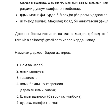
карда мешавад, дар ин ҷо рақами аввал рақами тар
рақами дуввум саҳифаи он мебошад;
ҳаҷми матни фишурда 5-8 саҳифа (бо расм, ҷадвал в
истифодашуда). Мақолаҳо бояд бо аннотатсия (фиш
Дархост барои иштирок ва матни мақолаҳо бояд то 
farrukh.n.salimov@gmail.com ирсол карда шавад.
Намунаи дархост барои иштирок:
Ном ва насаб;
номи маърӯза;
ташкилот;
номи бахши конференсия.
дараҷаи илмӣ, унвон;
Шакли иштирок (бевосита/ ғоибона).
суроға, телефон, e-mail