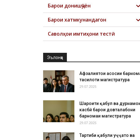
Барои донишҷӯён
Барои хатмкунандагон
Саволҳои имтиҳони тестӣ
Эълонҳо
Афзалиятҳои асосии барном
таҳсилоти магистратура
29.07.2025
Шароити қабул ва дурнамо
касбӣ барои довталабони
барномаи магистратура
29.07.2025
Тартиби қабули ҳуҷҷатҳо ва