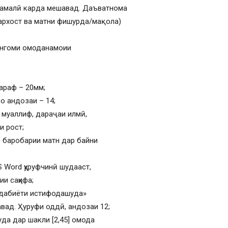
 амалӣ карда мешавад. Даъватнома
дархост ва матни фишурда/мақола)
ҳангоми омоданамоии
тараф – 20мм;
о андозаи – 14;
и муаллиф, дараҷаи илмӣ,
и рост;
баробарии матн дар байни
S Word ҳуруфчинӣ шудааст,
ии саҳифа;
Адабиёти истифодашуда»
вад. Ҳуруфи оддӣ, андозаи 12;
да дар шакли [2,45] омода