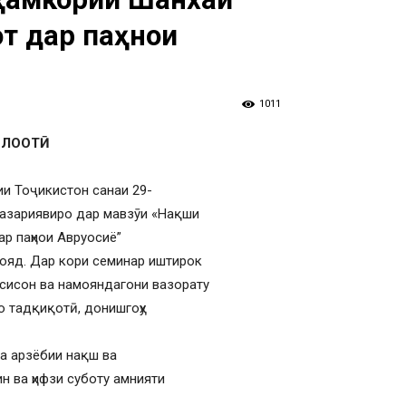
от дар паҳнои
1011
ЛООТӢ
ии Тоҷикистон санаи 29-
 назариявиро дар мавзӯи «Нақши
ар паҳнои Авруосиё”
ояд. Дар кори семинар иштирок
ссисон ва намояндагони вазорату
ию тадқиқотӣ, донишгоҳу
ва арзёбии нақш ва
н ва ҳифзи суботу амнияти