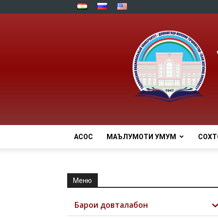
АСОСӢ
МАЪЛУМОТИ УМУМӢ
СОХТ
Меню
Барои довталабон