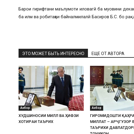
Барои гирифтани маълумоти иловагӣ ба муовини дека
ба илм ва робитаҳои байналмилалӣ Басиров Б.С. бо рақ
ЭТО МОЖЕТ БЫТЬ ИНТЕРЕСНО
ЕЩЕ ОТ АВТОРА
Ахбор
Ахбор
ХУДШИНОСИИ МИЛЛӢ ВА ҲИФЗИ
ГИРОМИДОШТИ ҚАҲР
ХОТИPАИ ТАЪPИХӢ
МИЛЛАТ – АРҶГУЗОРӢ 
ТАЪРИХИ ДАВЛАТДОР
ТОҶИКОН