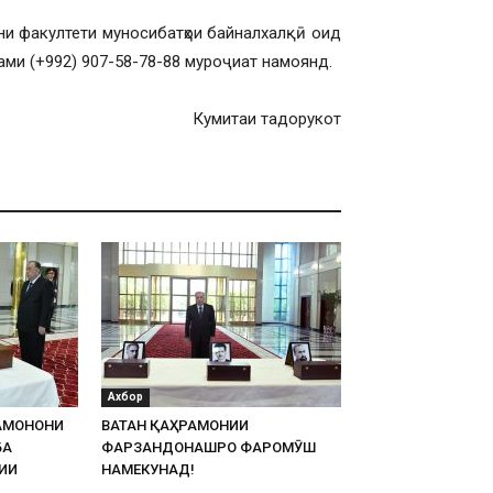
ни факултети муносибатҳои байналхалқӣ оид
ами (+992) 907-58-78-88 муроҷиат намоянд.
Кумитаи тадорукот
Ахбор
АМОНОНИ
ВАТАН ҚАҲРАМОНИИ
БА
ФАРЗАНДОНАШРО ФАРОМӮШ
ИИ
НАМЕКУНАД!