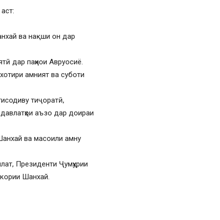
аст:
анхай ва нақши он дар
тӣ дар паҳнои Авруосиё.
 хотири амният ва суботи
исодиву тиҷоратӣ,
 давлатҳои аъзо дар доираи
Шанхай ва масоили амну
ллат, Президенти Ҷумҳурии
мкории Шанхай.