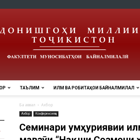
ОР
ТАЪЛИМ
ИЛМ ВА РОБИТАҲОИ БАЙНАЛМИЛАЛӢ
Ба аввал
Ахбор
Ахбор
Конференсияҳо
Cеминари ҷумҳуриявии ил
мавзӯи “Нақши Созмони 