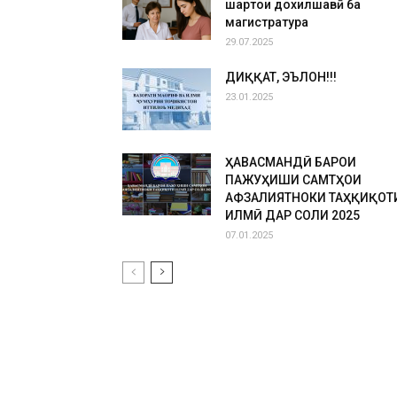
шартҳои дохилшавӣ ба
магистратура
29.07.2025
ДИҚҚАТ, ЭЪЛОН!!!
23.01.2025
ҲАВАСМАНДӢ БАРОИ
ПАЖУҲИШИ САМТҲОИ
АФЗАЛИЯТНОКИ ТАҲҚИҚОТ
ИЛМӢ ДАР СОЛИ 2025
07.01.2025