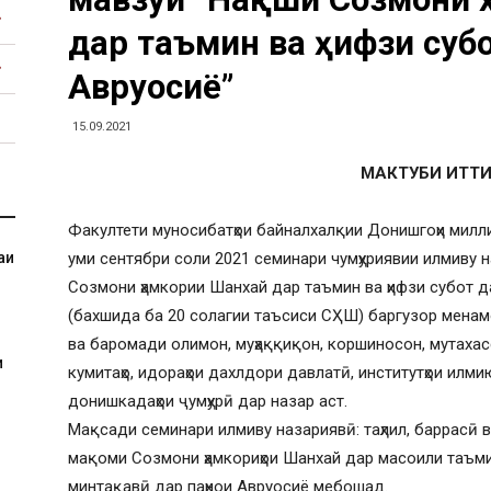
дар таъмин ва ҳифзи суб
Авруосиё”
15.09.2021
МАКТУБИ ИТТИ
Факултети муносибатҳои байналхалқии Донишгоҳи милл
аи
уми сентябри соли 2021 семинари чумҳуриявии илмиву
Созмони ҳамкории Шанхай дар таъмин ва ҳифзи субот д
(бахшида ба 20 солагии таъсиси СҲШ) баргузор менам
ва баромади олимон, муҳаққиқон, коршиносон, мутаха
и
кумитаҳо, идораҳои дахлдори давлатӣ, институтҳои илм
донишкадаҳои ҷумҳурӣ дар назар аст.
Мақсади семинари илмиву назариявӣ: таҳлил, баррасӣ 
мақоми Созмони ҳамкориҳои Шанхай дар масоили таъми
минтақавӣ дар паҳнои Авруосиё мебошад.