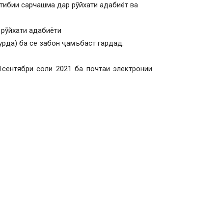
тибии сарчашма дар рӯйхати адабиёт ва
а рӯйхати адабиёти
урда) ба се забон ҷамъбаст гардад.
1сентябри соли 2021 ба почтаи электронии