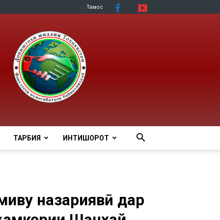
Тамос
ТАРБИЯ
ИНТИШОРОТ
миву назариявӣ дар
ҳамкории Шанхай