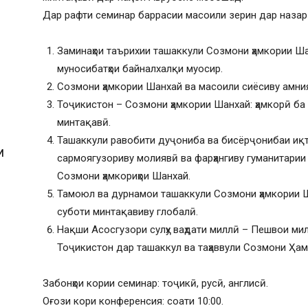
Дар рафти семинар баррасии масоили зерин дар назар 
Заминаҳои таърихии ташаккули Созмони ҳамкории Ш
муносибатҳои байналхалқи муосир.
Созмони ҳамкории Шанхай ва масоили сиёсиву амния
Тоҷикистон – Созмони ҳамкории Шанхай: ҳамкорӣ ба
минтақавӣ.
Ташаккули равобити дуҷониба ва бисёрҷонибаи иқт
И
сармоягузориву молиявӣ ва фарҳангиву гуманитарии
Созмони ҳамкориҳои Шанхай.
Тамоюл ва дурнамои ташаккули Созмони ҳамкории 
суботи минтақавиву глобалӣ.
Нақши Асосгузори сулҳу ваҳдати миллӣ – Пешвои ми
Тоҷикистон дар ташаккул ва таҳаввули Созмони Ҳа
Забонҳои кории семинар: тоҷикӣ, русӣ, англисӣ.
Оғози кори конференсия: соати 10:00.