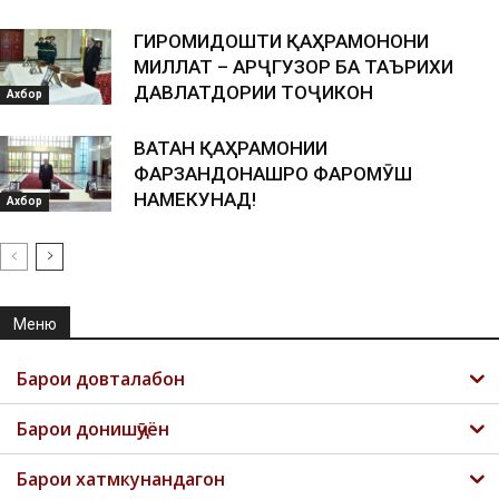
ГИРОМИДОШТИ ҚАҲРАМОНОНИ
МИЛЛАТ – АРҶГУЗОРӢ БА ТАЪРИХИ
ДАВЛАТДОРИИ ТОҶИКОН
Ахбор
ВАТАН ҚАҲРАМОНИИ
ФАРЗАНДОНАШРО ФАРОМӮШ
НАМЕКУНАД!
Ахбор
Меню
Барои довталабон
Барои донишҷӯён
Барои хатмкунандагон