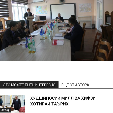
ЭТО МОЖЕТ БЫТЬ ИНТЕРЕСНО
ЕЩЕ ОТ АВТОРА
ХУДШИНОСИИ МИЛЛӢ ВА ҲИФЗИ
ХОТИPАИ ТАЪPИХӢ
Ахбор