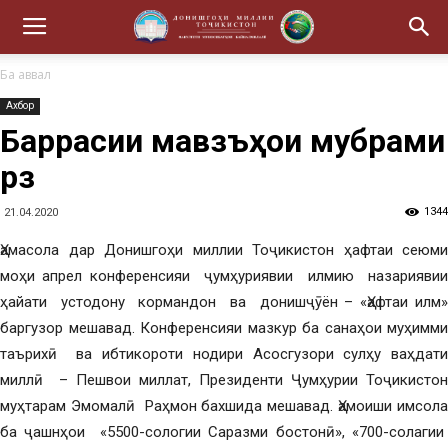
Ба аввал
Ахбор
Баррасии мавзӯъҳои мубрами
рӯз
1344
21.04.2020
Ҳамасола дар Донишгоҳи миллии Тоҷикистон ҳафтаи сеюми
моҳи апрел конференсияи ҷумҳуриявии илмию назариявии
ҳайати устодону кормандон ва донишҷӯён – «Ҳафтаи илм»
баргузор мешавад. Конференсияи мазкур ба санаҳои муҳимми
таърихӣ ва ибтикороти нодири Асосгузори сулҳу ваҳдати
миллӣ – Пешвои миллат, Президенти Ҷумҳурии Тоҷикистон
муҳтарам Эмомалӣ Раҳмон бахшида мешавад. Ҳамоиши имсола
ба ҷашнҳои «5500-сологии Саразми бостонӣ», «700-солагии