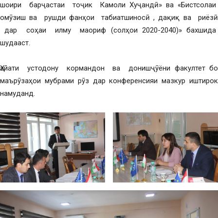
шоири барҷастаи тоҷик Камоли Хуҷандӣ» ва «Бистсолаи
омӯзиш ва рушди фанҳои табиатшиносӣ , дақиқ ва риёзӣ
дар соҳаи илму маориф (солҳои 2020-2040)» бахшида
шудааст.
Ҳайати устодону кормандон ва донишҷӯёни факултет бо
маърӯзаҳои мубрами рӯз дар конференсияи мазкур иштирок
намуданд.