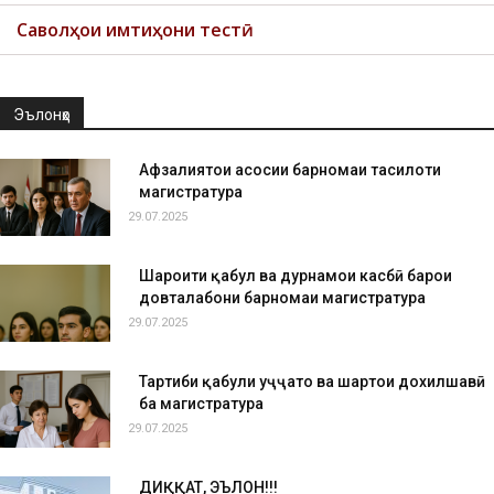
Саволҳои имтиҳони тестӣ
Эълонҳо
Афзалиятҳои асосии барномаи таҳсилоти
магистратура
29.07.2025
Шароити қабул ва дурнамои касбӣ барои
довталабони барномаи магистратура
29.07.2025
Тартиби қабули ҳуҷҷатҳо ва шартҳои дохилшавӣ
ба магистратура
29.07.2025
ДИҚҚАТ, ЭЪЛОН!!!