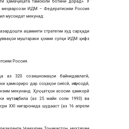
ити ҳамаҷиҳата тамоюли ботинӣ дорад». Ӯ
и меҳварсози ИДМ – Федератисияи Россия
омил мусоидат мекунад:
назардошти аҳамияти стратегии худ сарҳади
увваҳои муштараки ҳомии сулҳи ИДМ ҳифз
тсияи Россия.
а аз 320 созишномаҳои байнидавлатӣ,
ки ҳамкориро дар соҳаҳои сиёсӣ, иқтисодӣ,
анзим мекунанд. Ҳуҷҷатҳои асосии ҳамкорӣ
и мутақобила (аз 25 майи соли 1993) ва
сри XXI нигаронида шудааст (аз 16 апрели
Президенти Ҷумҳурии Тоҷикистон, муҳтарам