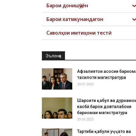
Барои донишҷӯён
Барои хатмкунандагон
Саволҳои имтиҳони тестӣ
Эълонҳо
Афзалиятҳои асосии барном
таҳсилоти магистратура
29.07.2025
Шароити қабул ва дурнамо
касбӣ барои довталабони
барномаи магистратура
29.07.2025
Тартиби қабули ҳуҷҷатҳо ва