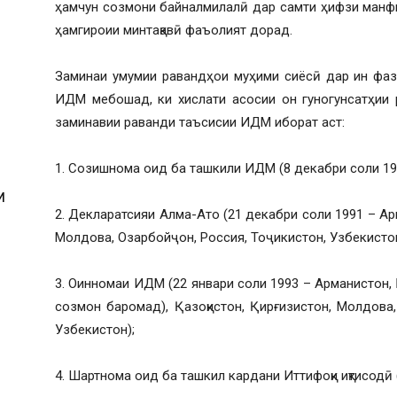
ҳамчун созмони байналмилалӣ дар самти ҳифзи манф
ҳамгироии минтақавӣ фаъолият дорад.
Заминаи умумии равандҳои муҳими сиёсӣ дар ин фаз
ИДМ мебошад, ки хислати асосии он гуногунсатҳии 
заминавии раванди таъсисии ИДМ иборат аст:
1. Созишнома оид ба ташкили ИДМ (8 декабри соли 199
И
2. Декларатсияи Алма-Ато (21 декабри соли 1991 – Арм
Молдова, Озарбойҷон, Россия, Тоҷикистон, Узбекистон
3. Оинномаи ИДМ (22 январи соли 1993 – Арманистон, Б
созмон баромад), Қазоқистон, Қирғизистон, Молдова,
Узбекистон);
4. Шартнома оид ба ташкил кардани Иттифоқи иқтисодӣ 