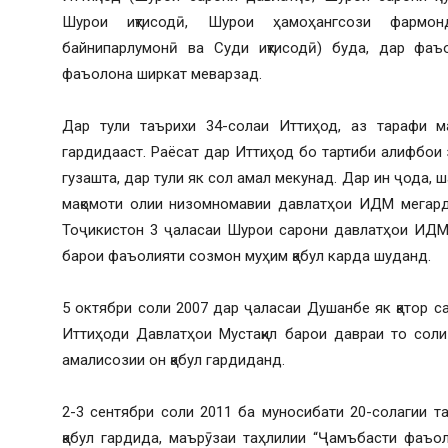
Шурои иқтисодӣ, Шурои ҳамоҳангсози фармонд
байнипарлумонӣ ва Суди иқтисодӣ) буда, дар фаъ
фаъолона ширкат меварзад.
Дар тули таърихи 34-солаи Иттиҳод, аз тарафи ма
гардидааст. Раёсат дар Иттиҳод бо тартиби алифбои 
гузашта, дар тули як сол амал мекунад. Дар ин ҷода,
мақомоти олии низомномавии давлатҳои ИДМ мегард
Тоҷикистон 3 ҷаласаи Шурои сарони давлатҳои ИДМ 
барои фаъолияти созмон муҳим қабул карда шуданд.
5 октябри соли 2007 дар ҷаласаи Душанбе як қатор 
Иттиҳоди Давлатҳои Мустақил барои давраи то соли
амалисозии он қабул гардиданд.
2-3 сентябри соли 2011 ба муносибати 20-солагии 
қабул гардида, маърӯзаи таҳлилии “Ҷамъбасти фаъ