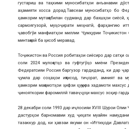
густариш ва таҳкими муносибатҳои анъанавии дӯс
аҳамияти хосса дорад.Тавсеаи муносибатҳо бо Фе
ҳамкории мутақобилан судманд дар бахшҳои сиёсӣ, ҳа
сармоягузорӣ, муҳоҷирати меҳнатӣ, фарҳангию ит
ҷавобгӯи манфиатҳои миллии Ҷумҳурии Тоҷикистон 
минтақавӣ ба ҳисоб меравад.
Тоҷикистон ва Россия робитаҳои сиёсиро дар сатҳи о
соли 2024 мулоқотҳо ва гуфтугӯҳо миёни Президе
Федератсияи Россия баргузор гардиданд, ки дар ҷа
ҷумла дар соҳаҳои иқтисод, тиҷорат, амният ва 
ҳамкории мақомотҳои ҳифзи ҳуқуқ ва хадамоти махсус
ҷинояткории фаромиллӣ таваҷҷуҳи махсус зоҳир гард
28 декабри соли 1993 дар иҷлосияи XVIII Шурои Олии
дастурҳои барномавии худ ҷиҳати муайян намудани
тазаккур дод, ки ҳавзаи якуми он «Иттиҳоди Давлат