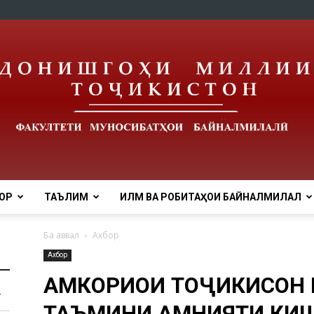
ОР
ТАЪЛИМ
ИЛМ ВА РОБИТАҲОИ БАЙНАЛМИЛАЛӢ
Ба аввал
Ахбор
Ахбор
ҲАМКОРИҲОИ ТОҶИКИСОН
ТАЪМИНИ АМНИЯТИ КИШВ