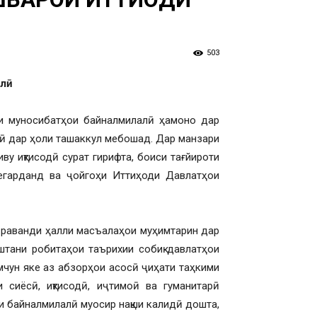
503
алӣ
шди муносибатҳои байналмилалӣ ҳамоно дар
бӣ дар ҳоли ташаккул мебошад. Дар манзари
ву иқтисодӣ сурат гирифта, боиси тағйироти
егарданд ва ҷойгоҳи Иттиҳоди Давлатҳои
 раванди ҳалли масъалаҳои муҳимтарин дар
штани робитаҳои таърихии собиқ давлатҳои
мчун яке аз абзорҳои асосӣ ҷиҳати таҳкими
сиёсӣ, иқтисодӣ, иҷтимоӣ ва гуманитарӣ
и байналмилалӣ муосир нақши калидӣ дошта,