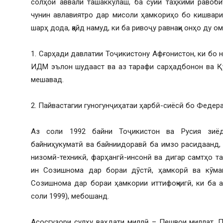
солҳои аввали ташаккулаш, ба сӯйи таҳкими равоб
чунин авлавиятро дар мисоли ҳамкориҳо бо кишвар
шарҳ дода, қайд намуд, ки ба ривоҷу равнақи онҳо ду 
1. Сарҳади давлатии Тоҷикистону Афғонистон, ки бо 
ИДМ эълон шудааст ва аз тарафи сарҳадбонон ва Қ
мешавад.
2. Пайвастагии гуногунҷиҳатаи ҳарбӣ-сиёсӣ бо Федера
Аз соли 1992 байни Тоҷикистон ва Русия зиёд
байниҳукуматӣ ва байниидоравӣ ба имзо расидаанд, 
низомӣ-техникӣ, фарҳангӣ-инсонӣ ва дигар самтҳо т
ин Созишнома дар бораи дӯстӣ, ҳамкорӣ ва кӯмак
Созишнома дар бораи ҳамкории иттифоқчигӣ, ки ба а
соли 1999), мебошанд.
Асосгузори сулҳу ваҳдати миллӣ – Пешвои миллат, 