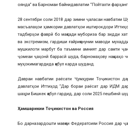
оянда” ва Барномаи байнидавлатии “Пойтахти фарҳанг
28 сентябри соли 2018 дар зимни ҷаласаи навбатии 
масъалаҳои ҳамкории давлатҳои иштирокдори Иттиҳо
тадбирҳои фаврӣ бо мақсади мубориза бар зидди хат
ва экстремизм, гардиши ғайриқонунии маводи мухадди
мушкилоти марбут ба таъмини амният дар самти ҷа
ҷомеаи ҷаҳонӣ баррасӣ шуда, барномаҳову нақшаҳо 
муҳокимагардида қабул карда шуданд.
Давраи навбатии раёсати Ҷумҳурии Тоҷикистон д
давлатҳои Иттиҳод “Дар бораи раёсат дар ИДМ дар 
шаҳри Бишкек қабул гардид, дар соли 2025 пешбинӣ шу
Ҳамшарикии Тоҷикистон ва Россия
Бо дарназардошти мавқеи Федератсияи Россия дар ҷа