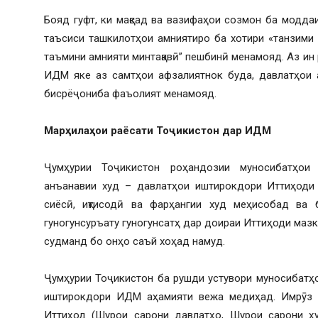
Бояд гуфт, ки мақсад ва вазифаҳои созмон ба модда
таъсиси ташкилотҳои амниятиро ба хотири «танзими
таъмини амнияти минтақавӣ” пешбинӣ менамояд. Аз ин 
ИДМ яке аз самтҳои афзалиятнок буда, давлатҳои 
бисрёҷониба фаъолият менамояд.
Марҳилаҳои раёсати Тоҷикистон дар ИДМ
Ҷумҳурии Тоҷикистон роҳандозии муносибатҳои
анъанавии худ – давлатҳои иштирокдори Иттиҳоди 
сиёсӣ, иқтисодӣ ва фарҳангии худ меҳисобад ва 
гуногунсуръату гуногунсатҳ дар доираи Иттиҳоди мазк
судманд бо онҳо саъй хоҳад намуд.
Ҷумҳурии Тоҷикистон ба рушди устувори муносибатҳ
иштирокдори ИДМ аҳамияти вежа медиҳад. Имрӯз Т
Иттиҳод (Шурои сарони давлатҳо, Шурои сарони ҳу