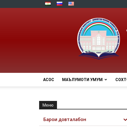
АСОСӢ
МАЪЛУМОТИ УМУМӢ
СОХТ
Меню
Барои довталабон