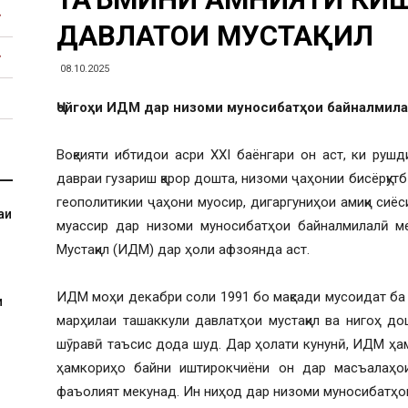
ДАВЛАТҲОИ МУСТАҚИЛ
08.10.2025
Ҷойгоҳи ИДМ дар низоми муносибатҳои байналмил
Воқеияти ибтидои асри XXI баёнгари он аст, ки ру
давраи гузариш қарор дошта, низоми ҷаҳонии бисёрқут
геополитикии ҷаҳони муосир, дигаргуниҳои амиқи сиёси
аи
муассир дар низоми муносибатҳои байналмилалӣ м
Мустақил (ИДМ) дар ҳоли афзоянда аст.
ИДМ моҳи декабри соли 1991 бо мақсади мусоидат ба
и
марҳилаи ташаккули давлатҳои мустақил ва нигоҳ до
шӯравӣ таъсис дода шуд. Дар ҳолати кунунӣ, ИДМ ҳа
ҳамкориҳо байни иштирокчиёни он дар масъалаҳои 
фаъолият мекунад. Ин ниҳод дар низоми муносибатҳо