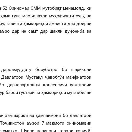
и 52 Оинномаи СММ мутобиқат менамояд, ки
 ҳама гуна масъалаҳои муҳофизати сулҳ ва
рӯ, тақвияти ҳамкориҳои амниятӣ дар доираи
аъзо дар ин самт дар шакли дуҷониба ва
 дарозмуддату босуботро бо шарикони
Давлатҳои Мустақил ҷавобгӯи манфиатҳои
бо дарназардошти консепсияи ҳамгироии
ур барои густариши ҳамкориҳои мутақобилан
ои ҳамшарикӣ ва ҳампаймонӣ бо давлатҳои
оҷикистон аъзои 7 мақомоти оинномавии
куматҳо, Шурои вазирони корҳои хориҷӣ,