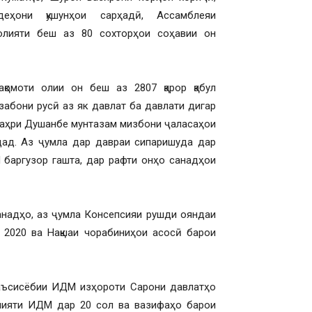
еҳони қушунҳои сарҳадӣ, Ассамблеяи
олияти беш аз 80 сохторҳои соҳавии он
қомоти олии он беш аз 2807 қарор қабул
забони русӣ аз як давлат ба давлати дигар
 шаҳри Душанбе мунтазам мизбони ҷаласаҳои
ад. Аз ҷумла дар давраи сипаришуда дар
баргузор гашта, дар рафти онҳо санадҳои
санадҳо, аз ҷумла Консепсияи рушди ояндаи
 2020 ва Нақшаи чорабиниҳои асосӣ барои
таъсисёбии ИДМ изҳороти Сарони давлатҳо
олияти ИДМ дар 20 сол ва вазифаҳо барои