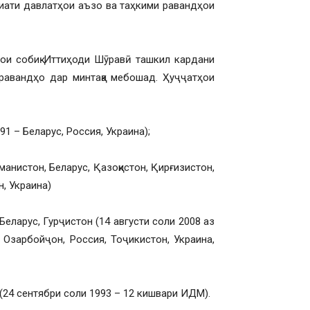
иати давлатҳои аъзо ва таҳкими равандҳои
ои собиқ Иттиҳоди Шӯравӣ ташкил кардани
равандҳо дар минтақа мебошад. Ҳуҷҷатҳои
1 – Беларус, Россия, Украина);
анистон, Беларус, Қазоқистон, Қирғизистон,
, Украина)
еларус, Гурҷистон (14 августи соли 2008 аз
 Озарбойҷон, Россия, Тоҷикистон, Украина,
(24 сентябри соли 1993 – 12 кишвари ИДМ).