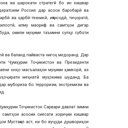
тона ва шарокати стратегӣ бо ин кишвар
дератсияи Россия дар асоси баробарӣ ва
рбӣ ва ҳарбӣ-техникӣ, иқтисодӣ, тиҷоратӣ,
тилоотӣ, илму маориф ва самтҳои дигар
буда, омили муҳими таъмини сулҳу суботи
лӣ ва баланд пайваста нигоҳ медоранд. Дар
нти Ҷумҳурии Тоҷикистон ва Президенти
раёни онҳо масъалаҳои муҳими ҳамкорӣ, аз
муҳоҷирати меҳнатӣ муҳокима шуданд. Ба
 дар мубориза бо терроризм, экстремизм ва
ид.
 Ҷумҳурии Тоҷикистон Сарвари давлат зимни
 самтҳои асосии сиёсати хориҷии кишвар
ҳои Мустақил аст, ки бо вуҷуди душвориҳои