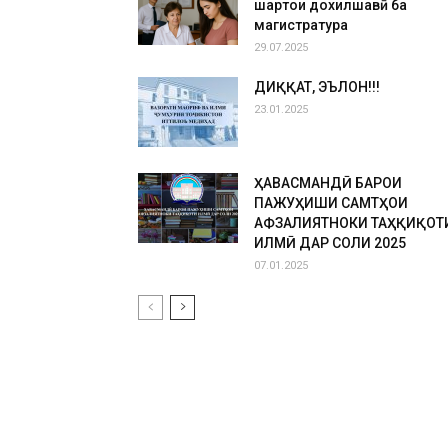
шартҳои дохилшавӣ ба
магистратура
29.07.2025
ДИҚҚАТ, ЭЪЛОН!!!
23.01.2025
ҲАВАСМАНДӢ БАРОИ
ПАЖУҲИШИ САМТҲОИ
АФЗАЛИЯТНОКИ ТАҲҚИҚОТ
ИЛМӢ ДАР СОЛИ 2025
07.01.2025