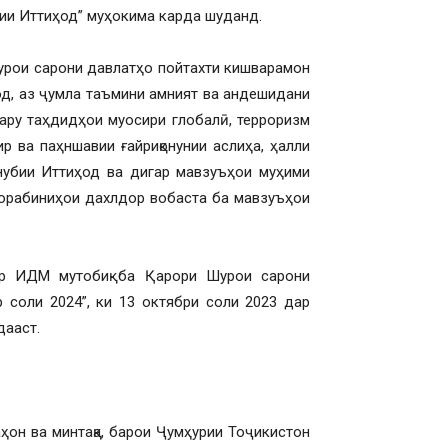
ии Иттиҳод” муҳокима карда шуданд.
Шурои сарони давлатҳо пойтахти кишварамон
д, аз ҷумла таъмини амният ва андешидани
ару таҳдидҳои муосири глобалӣ, терроризм
р ва паҳншавии ғайриқонунии аслиҳа, ҳалли
нубии Иттиҳод ва дигар мавзуъҳои муҳими
чорабиниҳои дахлдор вобаста ба мавзуъҳои
ар ИДМ мутобиқ ба Қарори Шурои сарони
соли 2024”, ки 13 октябри соли 2023 дар
дааст.
ҳон ва минтақа, барои Ҷумҳурии Тоҷикистон