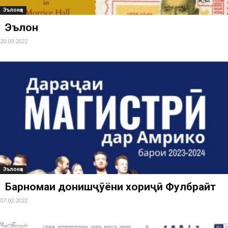
Эълонҳо
Эълон
20.09.2022
Эълонҳо
Барномаи донишҷӯёни хориҷӣ Фулбрайт
07.02.2022