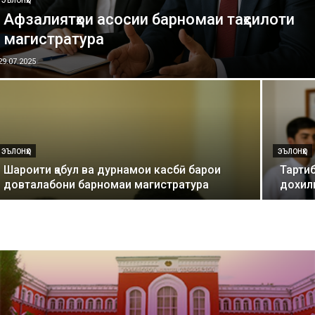
ЭЪЛОНҲО
Афзалиятҳои асосии барномаи таҳсилоти
магистратура
29.07.2025
ЭЪЛОНҲО
ЭЪЛОНҲО
Шароити қабул ва дурнамои касбӣ барои
Тартиб
довталабони барномаи магистратура
дохил