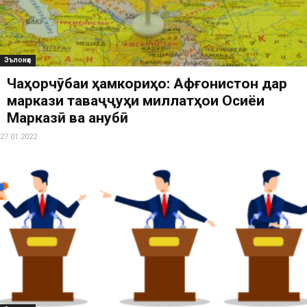
Эълонҳо
Чаҳорчӯбаи ҳамкориҳо: Афғонистон дар
маркази таваҷҷуҳи миллатҳои Осиёи
Марказӣ ва Ҷанубӣ
27.01.2022