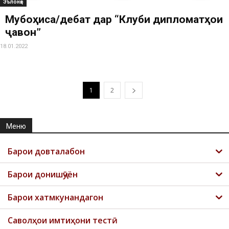
Эълонҳо
Мубоҳиса/дебат дар “Клуби дипломатҳои
ҷавон”
18.01.2022
1
2
Меню
Барои довталабон
Барои донишҷӯён
Барои хатмкунандагон
Саволҳои имтиҳони тестӣ