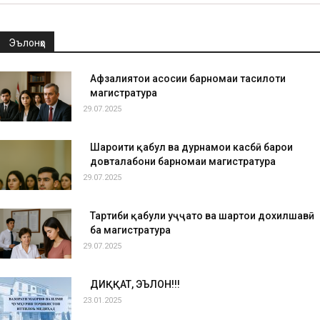
Эълонҳо
Афзалиятҳои асосии барномаи таҳсилоти
магистратура
29.07.2025
Шароити қабул ва дурнамои касбӣ барои
довталабони барномаи магистратура
29.07.2025
Тартиби қабули ҳуҷҷатҳо ва шартҳои дохилшавӣ
ба магистратура
29.07.2025
ДИҚҚАТ, ЭЪЛОН!!!
23.01.2025