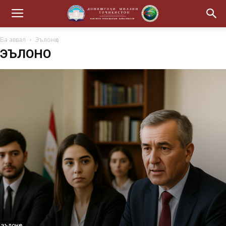
Ба аввал
Эълонҳо
ЭЪЛОНҲО