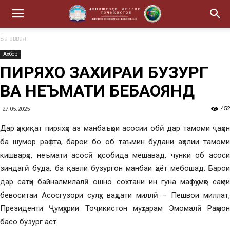
Ба аввал
Ахбор
ПИРЯХҲО ЗАХИРАИ БУЗУРГ
ВА НЕЪМАТИ БЕБАҲОЯНД
452
27.05.2025
Дар ҳақиқат пиряхҳо аз манбаъҳои асосии обӣ дар тамоми ҷаҳон
ба шумор рафта, барои бо об таъмин будани аҳолии тамоми
кишварҳо, неъмати асосӣ ҳисобида мешавад, чунки об асоси
зиндагӣ буда, ба қавли бузургон манбаи ҳаёт мебошад. Барои
дар сатҳи байналмилалӣ ошно сохтани ин гуна мафҳумҳо саҳми
бевоситаи Асосгузори сулҳу ваҳдати миллӣ – Пешвои миллат,
Президенти Ҷумҳурии Тоҷикистон муҳтарам Эмомалӣ Раҳмон
басо бузург аст.