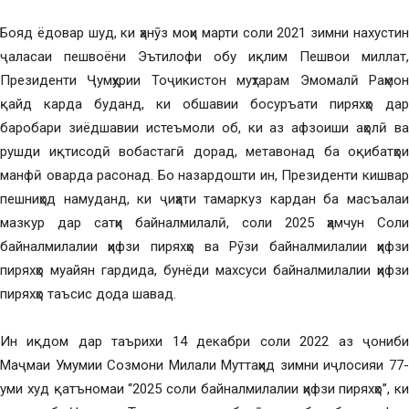
Бояд ёдовар шуд, ки ҳанӯз моҳи марти соли 2021 зимни нахустин
ҷаласаи пешвоёни Эътилофи обу иқлим Пешвои миллат,
Президенти Ҷумҳурии Тоҷикистон муҳтарам Эмомалӣ Раҳмон
қайд карда буданд, ки обшавии босуръати пиряхҳо дар
баробари зиёдшавии истеъмоли об, ки аз афзоиши аҳолӣ ва
рушди иқтисодӣ вобастагӣ дорад, метавонад ба оқибатҳои
манфӣ оварда расонад. Бо назардошти ин, Президенти кишвар
пешниҳод намуданд, ки ҷиҳати тамаркуз кардан ба масъалаи
мазкур дар сатҳи байналмилалӣ, соли 2025 ҳамчун Соли
байналмилалии ҳифзи пиряхҳо ва Рӯзи байналмилалии ҳифзи
пиряхҳо муайян гардида, бунёди махсуси байналмилалии ҳифзи
пиряхҳо таъсис дода шавад.
Ин иқдом дар таърихи 14 декабри соли 2022 аз ҷониби
Маҷмаи Умумии Созмони Милали Муттаҳид зимни иҷлосияи 77-
уми худ қатъномаи “2025 соли байналмилалии ҳифзи пиряхҳо”, ки