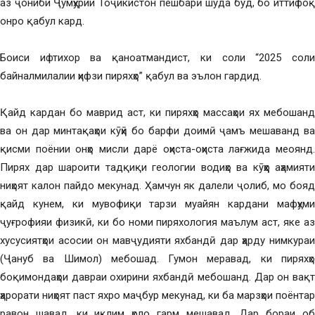
аз ҷониби Ҷумҳурии Тоҷикистон пешбарӣ шуда буд, бо иттифоқ
онро қабул кард.
Боиси ифтихор ва қаноатмандист, ки соли “2025 соли
байналмилалии ҳифзи пиряхҳо” қабул ва эълон гардид.
Қайд кардан бо маврид аст, ки пиряхҳо массаҳои ях мебошанд
ва он дар минтақаҳои кӯҳӣ бо барфи доимӣ ҷамъ мешаванд ва
қисми поёнии онҳо мисли дарё оҳиста-оҳиста лағжида меоянд.
Пирях дар шароити тадқиқи геологии водиҳо ва кӯҳҳо аҳамияти
ниҳоят калон пайдо мекунад. Ҳамчун як далели ҷолиб, мо бояд
қайд кунем, ки мувофиқи тарзи муайян кардани мафҳуми
ҷуғрофияи физикӣ, ки бо номи пиряхология маълум аст, яке аз
хусусиятҳои асосии он мавҷудияти яхбандӣ дар ҳарду нимкураи
(Ҷануб ва Шимол) мебошад. Гумон меравад, ки пиряхҳо
боқимондаҳои давраи охирини яхбандӣ мебошанд. Дар он вақт
ҳарорати ниҳоят паст яхро маҷбур мекунад, ки ба марзҳои поёнтар
равон шавад, ки иқлим ҳоло гарм мешавад. Дар бораи об