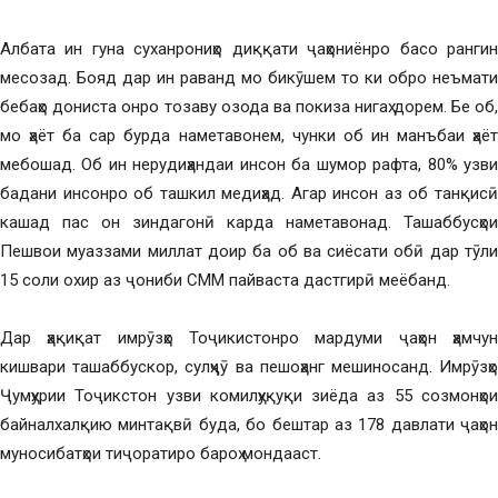
Албата ин гуна суханрониҳо диққати ҷаҳониёнро басо рангин
месозад. Бояд дар ин раванд мо бикӯшем то ки обро неъмати
бебаҳо дониста онро тозаву озода ва покиза нигаҳ дорем. Бе об,
мо ҳаёт ба сар бурда наметавонем, чунки об ин манъбаи ҳаёт
мебошад. Об ин нерудиҳандаи инсон ба шумор рафта, 80% узви
бадани инсонро об ташкил медиҳад. Агар инсон аз об танқисӣ
кашад пас он зиндагонӣ карда наметавонад. Ташаббусҳои
Пешвои муаззами миллат доир ба об ва сиёсати обӣ дар тӯли
15 соли охир аз ҷониби СММ пайваста дастгирӣ меёбанд.
Дар ҳақиқат имрӯзҳо Тоҷикистонро мардуми ҷаҳон ҳамчун
кишвари ташаббускор, сулҳҷӯ ва пешоҳанг мешиносанд. Имрӯзҳо
Ҷумҳурии Тоҷикстон узви комилҳуқуқи зиёда аз 55 созмонҳои
байналхалқию минтақвӣ буда, бо бештар аз 178 давлати ҷаҳон
муносибатҳои тиҷоратиро бароҳ мондааст.