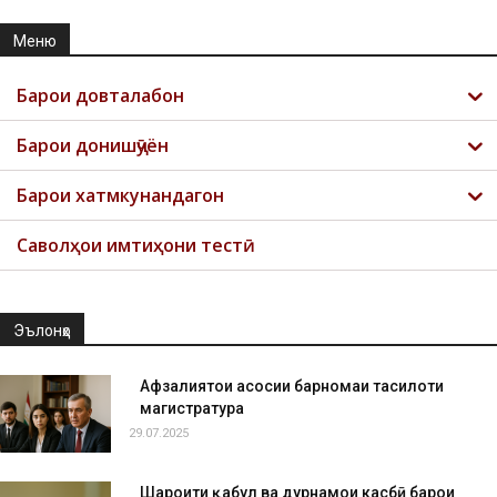
Меню
Барои довталабон
Барои донишҷӯён
Барои хатмкунандагон
Саволҳои имтиҳони тестӣ
Эълонҳо
Афзалиятҳои асосии барномаи таҳсилоти
магистратура
29.07.2025
Шароити қабул ва дурнамои касбӣ барои