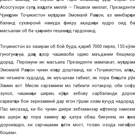
Асосгузори сулҳу ваҳдати миллӣ – Пешвои миллат, Президенти
Ҷумҳурии Тоҷикистон муҳтарам Эмомалӣ Раҳмон, аз минбарҳои
баланд суханронӣ намуда фикру ақидаҳои худро оид ба
масъалаи об ба ҷаҳониён пешниҳод гардонанд.
Тоҷикистон аз захираи об бой буда, қариб 7000 пирях, 155 кӯли
гуногунҳаҷм, даҳҳо ҳазор чашмаоби одию маъдании бешумор
дорад. Перомуни ин масъала Президенти мамлакат, муҳтарам
Эмомалӣ Раҳмон чунин изҳор доштаанд, ки: «Тоҷикистон, алҳақ,
як неъмати худодод, як муъҷизаи табиат, як пора биҳишти рӯи
Замин аст. Мисли сарзамини мо табиати нотакрор, оби софу
зулол, чашмаҳои ширин, кӯҳҳои зебову сарбаланди дорои
сарватҳои бои зеризаминӣ дар ягон гӯшаи олам вуҷуд надорад.
Пас месазад, ки бо чунин диёри зебоманзар ифтихор намоем
ва шукри ҳар пора замину ҳар қатра обаш бикунем, ин ҳама
дороиашро, ки сарчашмаи ҳаёти мост, тозаю озода нигаҳбон
бошем».