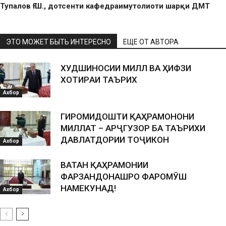
Тупалов Ғ.Ш., дотсенти кафедраимутолиоти шарқи ДМТ
ЭТО МОЖЕТ БЫТЬ ИНТЕРЕСНО
ЕЩЕ ОТ АВТОРА
ХУДШИНОСИИ МИЛЛӢ ВА ҲИФЗИ
ХОТИPАИ ТАЪPИХӢ
Ахбор
ГИРОМИДОШТИ ҚАҲРАМОНОНИ
МИЛЛАТ – АРҶГУЗОРӢ БА ТАЪРИХИ
ДАВЛАТДОРИИ ТОҶИКОН
Ахбор
ВАТАН ҚАҲРАМОНИИ
ФАРЗАНДОНАШРО ФАРОМӮШ
НАМЕКУНАД!
Ахбор