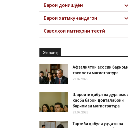
Барои донишҷӯён
Барои хатмкунандагон
Саволҳои имтиҳони тестӣ
Эълонҳо
Афзалиятҳои асосии барном
таҳсилоти магистратура
29.07.2025
Шароити қабул ва дурнамо
касбӣ барои довталабони
барномаи магистратура
29.07.2025
Тартиби қабули ҳуҷҷатҳо ва