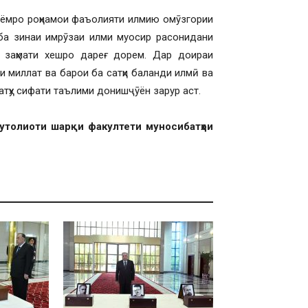
Паёмро роҳнамои фаъолияти илмию омӯзгории
 ба зинаи имрӯзаи илми муосир расонидани
заҳмати хешро дареғ дорем. Дар доираи
 миллат ва барои ба сатҳи баланди илмӣ ва
атҳу сифати таълими донишҷӯён зарур аст.
мутолиоти шарқи факултети муносибатҳои