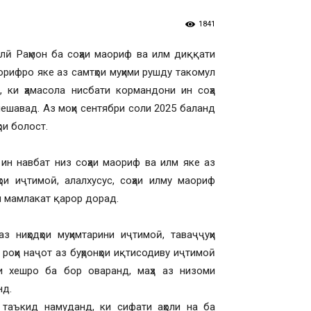
1841
лӣ Раҳмон ба соҳаи маориф ва илм диққати
рифро яке аз самтҳои муҳими рушду такомул
 ки ҳамасола нисбати кормандони ин соҳа
ешавад. Аз моҳи сентябри соли 2025 баланд
ои болост.
ин навбат низ соҳаи маориф ва илм яке аз
ҳои иҷтимоӣ, алалхусус, соҳаи илму маориф
и мамлакат қарор дорад.
з ниҳодҳои муҳимтарини иҷтимоӣ, таваҷҷуҳи
роҳи наҷот аз буҳронҳои иқтисодиву иҷтимоӣ
и хешро ба бор оваранд, маҳз аз низоми
нд.
 таъкид намуданд, ки сифати аҳоли на ба