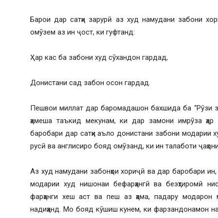
Барои дар сатҳи зарурӣ аз худ намудани забони хо
омӯзем аз ин ҷост, ки гуфтанд:
Ҳар кас ба забони худ сӯхандон гардад,
Донистани сад забон осон гардад.
Пешвои миллат дар баромадашон бахшида ба “Рӯзи з
ҳамеша таъкид мекунам, ки дар замони имрӯза ҳар
баробари дар сатҳи аъло донистани забони модарии ху
русӣ ва англисиро бояд омӯзанд, ки ин талаботи ҷаҳони
Аз худ намудани забонҳои хориҷӣ ва дар баробари ин,
модарии худ нишонаи бефарҳангӣ ва беэҳтиромӣ ни
фарҳанги хеш аст ва пеш аз ҳама, падару модарон 
надиҳанд. Мо бояд кӯшиш кунем, ки фарзандонамон на