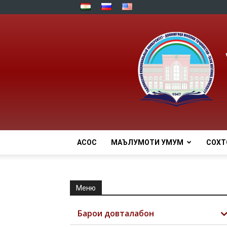
АСОСӢ
МАЪЛУМОТИ УМУМӢ
СОХТ
Меню
Барои довталабон