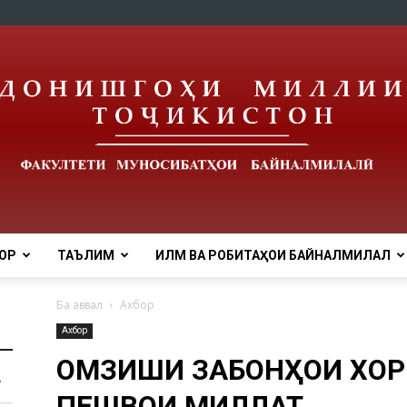
ОР
ТАЪЛИМ
ИЛМ ВА РОБИТАҲОИ БАЙНАЛМИЛАЛӢ
Ба аввал
Ахбор
Ахбор
ОМӮЗИШИ ЗАБОНҲОИ ХО
ПЕШВОИ МИЛЛАТ