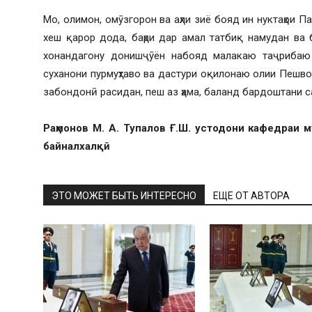
Мо, олимон, омӯзгорон ва аҳли зиё бояд ин нуктаҳои 
хеш қарор дода, баҳри дар амал татбиқ намудан ва
хонандагону донишҷӯён набояд малакаю таҷрибаю 
суханони пурмуҳтаво ва дастури оқилонаю олии Пешвои
забондонӣ расидан, пеш аз ҳама, баланд бардоштани с
Раҳмонов М. А. Тупалов Ғ.Ш. устодони кафедраи 
байналхалқӣ
ЭТО МОЖЕТ БЫТЬ ИНТЕРЕСНО
ЕЩЕ ОТ АВТОРА