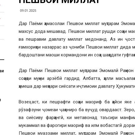
09.01.2025
Дар Паёми ҳамасолаи Пешвои миллат муҳтарам Эмома
махсус дода мешавад. Пешвои миллат рушди соҳаи мао
ва пешравии давлату миллат медонанд. Аз ин ҷост,
ғамхориҳои назаррас аз ҷониби Пешвои миллат дида м
бардоштани маоши кормандони ин соҳа шаҳодати гуфтаҳ
Дар Паёми Пешвои миллат муҳтарам Эмомалӣ Раҳмон 
аи
соҳаҳои муҳим арзёбӣ гардид. Албатта, ҳалли масъала
ҳамеша дар меҳвари сиёсати иҷтимоии давлату Ҳукумат
и
Возеҳ аст, ки пешрафти соҳаи маориф ба ҳайси яке а
рӯзафзуни ҷомеаи ҷаҳониро ба вуҷуд овардааст. Зеро, 
ва сиёсиву фарҳангӣ, ки метавонад таъсири манфи
мукаммал ва фарогири маориф ва илм вобастагӣ дора
Пешвои муаззами миллат, муҳтарам Эмомалӣ Раҳмон