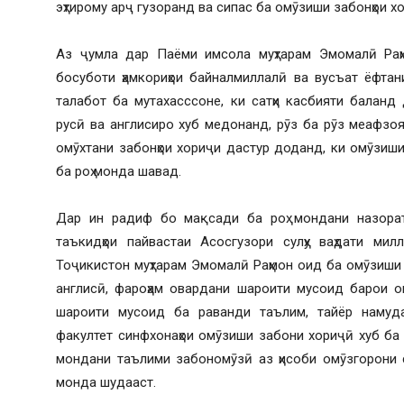
эҳтирому арҷ гузоранд ва сипас ба омӯзиши забонҳои х
Аз ҷумла дар Паёми имсола муҳтарам Эмомалӣ Раҳ
босуботи ҳамкориҳои байналмиллалӣ ва вусъат ёфтан
талабот ба мутахасссоне, ки сатҳи касбияти баланд 
русӣ ва англисиро хуб медонанд, рӯз ба рӯз меафзо
омӯхтани забонҳои хориҷи дастур доданд, ки омӯзиши
ба роҳ монда шавад.
Дар ин радиф бо мақсади ба роҳ мондани назорат
таъкидҳои пайвастаи Асосгузори сулҳу ваҳдати ми
Тоҷикистон муҳтарам Эмомалӣ Раҳмон оид ба омӯзиши з
англисӣ, фароҳам овардани шароити мусоид барои о
шароити мусоид ба раванди таълим, тайёр намуда
факултет синфхонаҳои омӯзиши забони хориҷӣ хуб ба р
мондани таълими забономӯзӣ аз ҳисоби омӯзгорони 
монда шудааст.