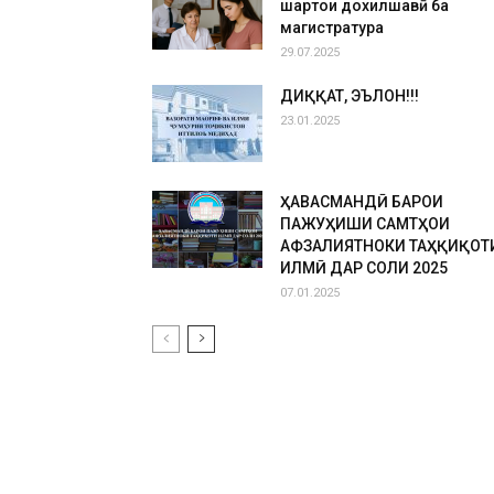
шартҳои дохилшавӣ ба
магистратура
29.07.2025
ДИҚҚАТ, ЭЪЛОН!!!
23.01.2025
ҲАВАСМАНДӢ БАРОИ
ПАЖУҲИШИ САМТҲОИ
АФЗАЛИЯТНОКИ ТАҲҚИҚОТ
ИЛМӢ ДАР СОЛИ 2025
07.01.2025