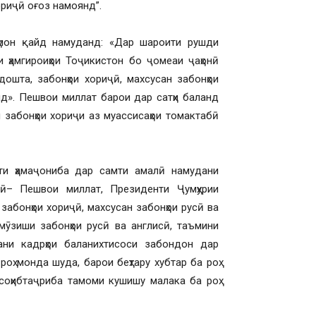
ориҷӣ оғоз намоянд”.
мон қайд намуданд: «Дар шароити рушди
и ҳамгироиҳои Тоҷикистон бо ҷомеаи ҷаҳонӣ
дошта, забонҳои хориҷӣ, махсусан забонҳои
яд». Пешвои миллат барои дар сатҳи баланд
 забонҳои хориҷи аз муассисаҳои томактабӣ
и ҳамаҷониба дар самти амалӣ намудани
ллӣ– Пешвои миллат, Президенти Ҷумҳурии
абонҳои хориҷӣ, махсусан забонҳои русӣ ва
мӯзиши забонҳои русӣ ва англисӣ, таъмини
ни кадрҳои баланихтисоси забондон дар
оҳ монда шуда, барои беҳтару хубтар ба роҳ
соҳибтаҷриба тамоми кушишу малака ба роҳ