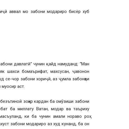
риҷӣ аввал мо забони модариро бисёр хуб
абони давлатӣ” чунин қайд намуданд: “Ман
 як шахси бомаърифат, махсусан, ҷавонон
д се-чор забони хориҷӣ, аз ҷумла забонҳои
 муосир аст.
 беэътиноӣ зоҳир кардан ба омӯзиши забони
сбат ба миллату Ватан, модар ва таъриху
масъуланд, ки ба чунин амали нораво роҳ
хуст забони модариро аз худ кунанд, ба он