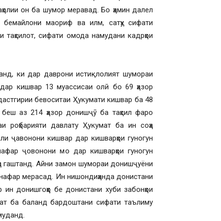
ҳолии он ба шумор меравад. Бо ҳамин далел
 бемайлони маориф ва илм, сатҳу сифати
и таҳсилот, сифати омода намудани кадрҳои
анд, ки дар даврони истиқлолият шумораи
дар кишвар 13 муассисаи олӣ бо 69 ҳазор
астгирии бевоситаи Ҳукумати кишвар ба 48
 беш аз 214 ҳазор донишҷӯ ба таҳсил фаро
аи роҳбарияти давлату Ҳукумат ба ин соҳа
ли ҷавонони кишвар дар кишварҳои гуногун
 нафар ҷовонони мо дар кишварҳои гуногун
ҳа гаштанд. Айни замон шумораи донишҷуёни
р нафар мерасад. Ин нишондиҳанда донистани
 ин донишгоҳҳо бе донистани хуби забонҳои
лат ба баланд бардоштани сифати таълиму
муданд.