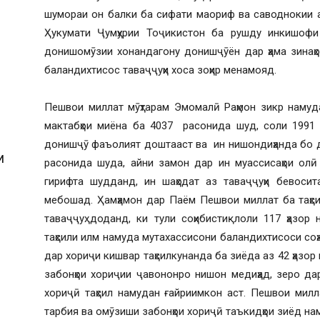
шумораи он балки ба сифати маориф ва саводнокии а
Ҳукумати Ҷумҳурии Тоҷикистон ба рушду инкишофи
донишомӯзии хонандагону донишҷӯён дар ҳама зинаҳо
баландихтисос таваҷҷуҳи хоса зоҳир менамояд.
Пешвои миллат мӯҳтарам Эмомалӣ Раҳмон зикр намуд
мактабҳои миёна ба 4037 расонида шуд, соли 1991 
донишҷӯ фаъолият доштааст ва ин нишондиҳанда бо д
И
расонида шуда, айни замон дар ин муассисаҳои олӣ
гирифта шудданд, ин шаҳодат аз таваҷҷуҳи бевосит
мебошад. Ҳамҳамон дар Паём Пешвои миллат ба таҳси
таваҷҷуҳ доданд, ки тули соҳибистиқлоли 117 ҳазор
таҳсили илм намуда мутахассисони баландихтисоси со
дар хориҷи кишвар таҳсилкунанда ба зиёда аз 42 ҳазо
забонҳои хориҷии ҷавононро нишон медиҳад, зеро дар
хориҷӣ таҳсил намудан ғайриимкон аст. Пешвои мил
тарбия ва омӯзиши забонҳои хориҷӣ таъкидҳои зиёд на