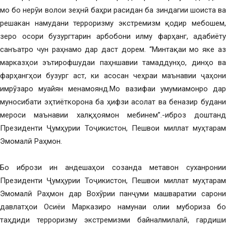
мо бо нерӯи волои зеҳнӣ баҳри расидан ба зиндагии шоиста ва
решакан намудани терроризму экстремизм қодир мебошем,
зеро осори бузургтарин арбобони илму фарҳанг, адабиёту
санъатро чун раҳнамо дар даст дорем. “Минтақаи мо яке аз
марказҳои эътирофшудаи паҳншавии тамаддунҳо, динҳо ва
фарҳангҳои бузург аст, ки асосан чеҳраи маънавии ҷаҳони
имрӯзаро муайян менамоянд.Мо вазифаи умумиамонро дар
муносибати эҳтиёткорона ба ҳифзи асолат ва беназир будани
мероси маънавии халқҳоямон мебинем”.-иброз доштанд
Президенти Ҷумҳурии Тоҷикистон, Пешвои миллат муҳтарам
Эмомалӣ Раҳмон.
Бо ибрози ин андешаҳои созанда метавон суханронии
Президенти Ҷумҳурии Тоҷикистон, Пешвои миллат муҳтарам
Эмомалӣ Раҳмон дар Вохӯрии панҷуми машваратии сарони
давлатҳои Осиёи Марказиро намунаи олии мубориза бо
таҳдиди терроризму экстремизми байналмилалӣ, гардиши