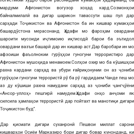
логистикии худро барои расонидани кумакҳои ҳадафманд ба
мардуми Афғонистон вогузор хоҳад кард.Созмонҳои
байналмилалӣ ва дигар шарикон тавассути шаш пул дар
сарҳади Тоҷикистон ва Афғонистон ба ин кишвар кумакҳои
башардӯстона мерасонанд. Ҳадафи мо фароҳам овардани
шароити мусоиди иҷтимоию иқтисодӣ барои ба эътидол
овардани вазъи башарӣ дар ин кишвар аст.Дар баробари ин мо
афзоиши фаъолнокии гурӯҳҳои гуногуни террористиро дар
Афғонистон мушоҳида менамоем.Солҳои охир мо ба кӯшишҳои
рахна кардани сарҳад ва убури ғайриқонунии он аз ҷониби
гурӯҳҳои гуногуни террористӣ рӯ ба рӯ гардидаем.Чанде пеш мо
аз ду кӯшиши рахна намудани сарҳад аз ҷониби ҷангҷӯёни
«Ансор-уллоҳ» пешгирӣ намудем.Ҳадафи онҳо анҷоми як
силсила ҳамлаҳои террористӣ дар пойтахт ва манотиқи дигари
Тоҷикистон буд”.
Дар қисмати дигари суханронӣ Пешвои миллат сарони
кишварҳои Осиёи Марказиро бори дигар бовар кунонданд, ки