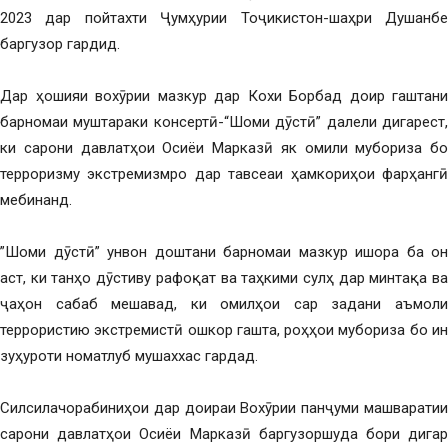
2023 дар пойтахти Ҷумҳурии Тоҷикистон-шаҳри Душанбе
баргузор гардид.
Дар ҳошияи вохӯрии мазкур дар Кохи Борбад доир гаштани
барномаи муштараки консертӣ-“Шоми дӯстӣ” далели дигарест,
ки сарони давлатҳои Осиёи Марказӣ як омили мубориза бо
терроризму экстремизмро дар тавсеаи ҳамкориҳои фарҳангӣ
мебинанд.
”Шоми дӯстӣ” унвон доштани барномаи мазкур ишора ба он
аст, ки танҳо дӯстиву рафоқат ва таҳкими сулҳ дар минтақа ва
ҷаҳон сабаб мешавад, ки омилҳои сар задани аъмоли
террористию экстремистӣ ошкор гашта, роҳҳои мубориза бо ин
зуҳуроти номатлуб мушаххас гардад.
Силсилачорабиниҳои дар доираи Вохӯрии панҷуми машваратии
сарони давлатҳои Осиёи Марказӣ баргузоршуда бори дигар