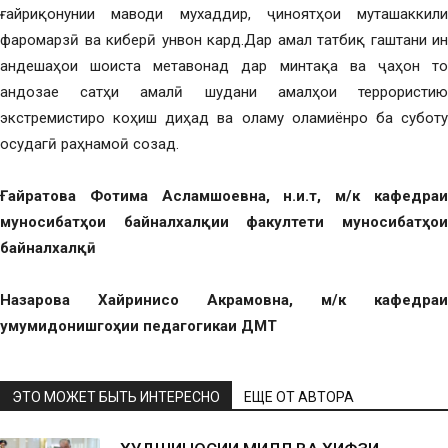
ғайриқонунии маводи мухаддир, ҷиноятҳои муташаккили
фаромарзӣ ва киберӣ унвон кард.Дар амал татбиқ гаштани ин
андешаҳои шоиста метавонад дар минтақа ва ҷаҳон то
андозае сатҳи амалӣ шудани амалҳои террористию
экстремистиро коҳиш диҳад ва оламу оламиёнро ба суботу
осудагӣ раҳнамоӣ созад.
Ғайратова Фотима Асламшоевна, н.и.т, м/к кафедраи
муносибатҳои байналхалқии факултети муносибатҳои
байналхалқӣ.
Назарова Хайринисо Акрамовна, м/к кафедраи
умумидонишгоҳии педагогикаи ДМТ
ЭТО МОЖЕТ БЫТЬ ИНТЕРЕСНО
ЕЩЕ ОТ АВТОРА