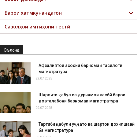
Барои хатмкунандагон
Саволҳои имтиҳони тестӣ
Эълонҳо
Афзалиятҳои асосии барномаи таҳсилоти
магистратура
29.07.2025
Шароити қабул ва дурнамои касбӣ барои
довталабони барномаи магистратура
29.07.2025
Тартиби қабули ҳуҷҷатҳо ва шартҳои дохилшавӣ
ба магистратура