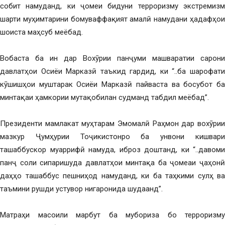
собит намуданд, ки ҷомеи бидуни терроризму экстремизм
шарти муҳимтарини бомуваффақият амалӣ намудани ҳадафҳои
шоиста маҳсуб меёбад.
Вобаста ба ин дар Вохӯрии панҷуми машваратии сарони
давлатҳои Осиёи Марказӣ таъкид гардид, ки “..ба шарофати
кӯшишҳои муштарак Осиёи Марказӣ пайваста ва босубот ба
минтақаи ҳамкории мутақобилан судманд табдил меёбад”.
Президенти мамлакат муҳтарам Эмомалӣ Раҳмон дар вохӯрии
мазкур Ҷумҳурии Тоҷикистонро ба унвони кишвари
ташаббускор муаррифӣ намуда, иброз доштанд, ки “..давоми
панҷ соли сипаришуда давлатҳои минтақа ба ҷомеаи ҷаҳонӣ
даҳҳо ташаббус пешниҳод намуданд, ки ба таҳкими сулҳ ва
таъмини рушди устувор нигаронида шудаанд”.
Матраҳи масоили марбут ба мубориза бо терроризму