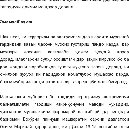
таваҷҷуҳи доимии мо қарор доранд.
Эмомалӣ Раҳмон
Шак нест, ки терроризм ва экстремизм дар шароити мураккаб
гардидани вазъи ҷаҳони муосир густариш пайдо карда, дар
меҳвари масоили ҳалталаби ҷомеи ҷаҳонӣ қарор
дорад.Талабгарони сулҳу осоиштагӣ дар ҷаҳон имрӯзҳо бо ба
роҳ мондани чорабиниҳои гуногунмуҳтаво талош доранд, ки
омилҳои зуҳури ин падидаҳои номатлубро мушаххас карда,
барои мубориза роҳкорҳои таъсиргузореро рӯи даст бигиранд.
Масъалаҳои мубориза бо таҳдиди терроризму экстремизми
байналмилалӣ, гардиши ғайриқонунии маводи мухаддир,
ҷиноятҳои муташаккили фаромарзӣ ва киберӣ дар меҳвари
барномаи Вохӯрии панҷуми машваратии сарони давлатҳои
Осиёи Марказӣ қарор дошт, ки рӯзҳои 13-15 сентябри соли