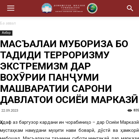
Ба аввал
Ахбор
МАСЪАЛАИ МУБОРИЗА БО
ТАҲДИДИ ТЕРРОРИЗМУ
ЭКСТРЕМИЗМ ДАР
ВОХӮРИИ ПАНҶУМИ
МАШВАРАТИИ САРОНИ
ДАВЛАТҲОИ ОСИЁИ МАРКАЗӢ
835
22.09.2023
Ҳадаф аз баргузор кардани ин чорабиниҳо – дар Осиёи Марказӣ
мустаҳкам намудани муҳити нави боварӣ, дӯстӣ ва ҳамкорӣ
мебошад. Масъалаҳои таъмини суботи минтақаӣ дар маркази