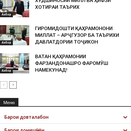
ХУДШИНОСИИ МИЛЛӢ ВА ҲИФЗИ
ХОТИPАИ ТАЪPИХӢ
Ахбор
ГИРОМИДОШТИ ҚАҲРАМОНОНИ
МИЛЛАТ – АРҶГУЗОРӢ БА ТАЪРИХИ
ДАВЛАТДОРИИ ТОҶИКОН
Ахбор
ВАТАН ҚАҲРАМОНИИ
ФАРЗАНДОНАШРО ФАРОМӮШ
НАМЕКУНАД!
Ахбор
Меню
Барои довталабон
Барои донишҷӯён