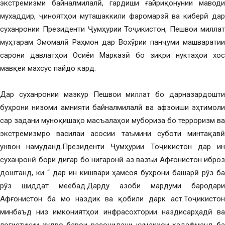
экстремизми байналмилалӣ, гардиши ғайриқонунии маводи
мухаддир, ҷиноятҳои муташаккили фаромарзӣ ва киберӣ дар
суханронии Президенти Ҷумҳурии Тоҷикистон, Пешвои миллат
муҳтарам Эмомалӣ Раҳмон дар Вохӯрии панҷуми машваратии
сарони давлатҳои Осиёи Марказӣ бо зикри нуктаҳои хос
мавқеи махсус пайдо кард.
Дар суханронии мазкур Пешвои миллат бо дарназардошти
буҳрони низоми амнияти байналмилалӣ ва афзоиши эҳтимоли
сар задани муноқишаҳо масъалаҳои мубориза бо терроризм ва
экстремизмро василаи асосии таъмини суботи минтақавӣ
унвон намуданд.Президенти Ҷумҳурии Тоҷикистон дар ин
суханронӣ бори дигар бо нигаронӣ аз вазъи Афғонистон иброз
доштанд, ки “..дар ин кишвари ҳамсоя буҳрони башарӣ рӯз ба
рӯз шиддат меёбад.Дарду азоби мардуми бародари
Афғонистон ба мо наздик ва қобили дарк аст.Тоҷикистон
минбаъд низ имкониятҳои инфрасохтории наздисарҳадӣ ва