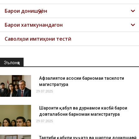
Барои донишҷӯён
Барои хатмкунандагон
Саволҳои имтиҳони тестӣ
Эълонҳо
Афзалиятҳои асосии барномаи таҳсилоти
магистратура
29.07.2025
Шароити қабул ва дурнамои касбӣ барои
довталабони барномаи магистратура
29.07.2025
Тартиби қабули ҳуҷҷатҳо ва шартҳои дохилшавӣ