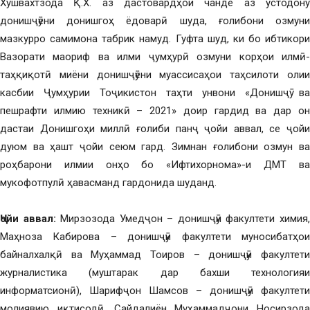
Хушвахтзода Қ.Х. аз дастовардҳои чанде аз устодону
донишҷӯёни донишгоҳ ёдоварӣ шуда, ғолибони озмуни
мазкурро самимона табрик намуд. Гуфта шуд, ки бо ибтикори
Вазорати маориф ва илми ҷумҳурӣ озмуни корҳои илмӣ-
таҳқиқотӣ миёни донишҷӯёни муассисаҳои таҳсилоти олии
касбии Ҷумҳурии Тоҷикистон таҳти унвони «Донишҷӯ ва
пешрафти илмию техникӣ – 2021» доир гардид ва дар он
дастаи Донишгоҳи миллӣ ғолиби панҷ ҷойи аввал, се ҷойи
дуюм ва ҳашт ҷойи сеюм гард. Зимнан ғолибони озмун ва
роҳбарони илмии онҳо бо «Ифтихорнома»-и ДМТ ва
мукофотпулӣ ҳавасманд гардонида шуданд.
Ҷойи аввал:
Мирзозода Умедҷон – донишҷӯи факултети химия
Маҳноза Кабирова – донишҷӯи факултети муносибатҳои
байналхалқӣ ва Муҳаммад Тоиров – донишҷӯи факултети
журналистика (муштарак дар бахши технологияи
информатсионӣ), Шарифҷон Шамсов – донишҷӯи факултети
молиявию иқтисодӣ, Сайдалиён Муҳаммадҷони Носирзода