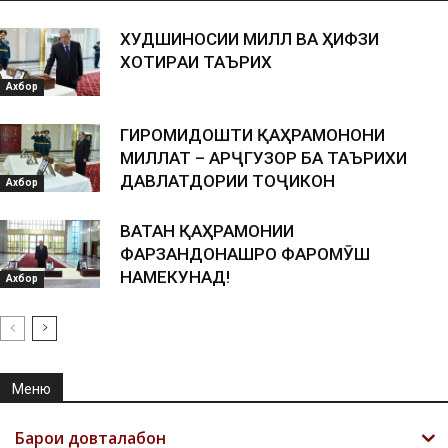
ХУДШИНОСИИ МИЛЛӢ ВА ҲИФЗИ
ХОТИPАИ ТАЪPИХӢ
Ахбор
ГИРОМИДОШТИ ҚАҲРАМОНОНИ
МИЛЛАТ – АРҶГУЗОРӢ БА ТАЪРИХИ
ДАВЛАТДОРИИ ТОҶИКОН
Ахбор
ВАТАН ҚАҲРАМОНИИ
ФАРЗАНДОНАШРО ФАРОМӮШ
НАМЕКУНАД!
Ахбор
Меню
Барои довталабон