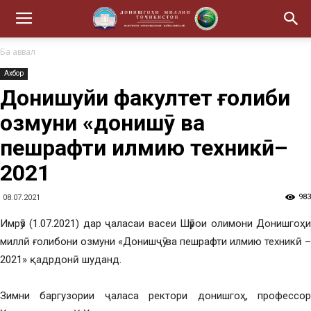
Ба аввал
Ахбор
Донишҷуйи факултет ғолиби
озмуни «донишҷӯ ва
пешрафти илмию техникӣ–
2021
983
08.07.2021
Имрӯз (1.07.2021) дар ҷаласаи васеи Шӯрои олимони Донишгоҳи
миллӣ ғолибони озмуни «Донишҷӯ ва пешрафти илмию техникӣ –
2021» қадрдонӣ шуданд.
Зимни баргузории ҷаласа ректори донишгоҳ, профессор