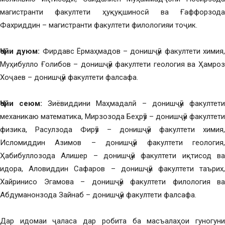
магистранти факултети ҳуқуқшиносӣ ва Ғаффорзода
Фахриддин – магистранти факултети филологияи тоҷик.
Ҷойи дуюм:
Фирдавс Ёрмаҳмадов – донишҷӯи факултети химия
Муҳибулло Ғолибов – донишҷӯи факултети геология ва Ҳамроз
Хоҷаев – донишҷӯи факултети фалсафа.
Ҷойи сеюм:
Зиёвиддини Маҳмадалӣ – донишҷӯи факултети
механикаю математика, Мирзозода Беҳрӯз – донишҷӯи факултети
физика, Расулзода Фирӯз – донишҷӯи факултети химия,
Исломиддин Азимов – донишҷӯи факултети геология,
Ҳабибуллозода Алишер – донишҷӯи факултети иқтисод ва
идора, Аловиддин Сафаров – донишҷӯи факултети таърих,
Хайринисо Эгамова – донишҷӯи факултети филология ва
Абдуманонзода Зайнаб – донишҷӯи факултети фалсафа.
Дар идомаи ҷаласа дар робита ба масъалаҳои гуногуни