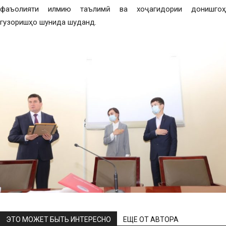
фаъолияти илмию таълимӣ ва хоҷагидории донишгоҳ
гузоришҳо шунида шуданд.
ЭТО МОЖЕТ БЫТЬ ИНТЕРЕСНО
ЕЩЕ ОТ АВТОРА