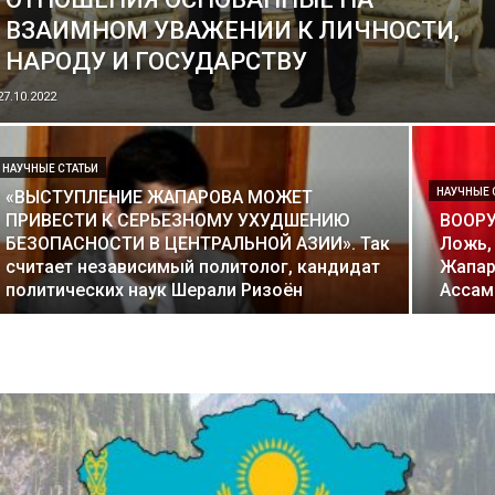
ВЗАИМНОМ УВАЖЕНИИ К ЛИЧНОСТИ,
НАРОДУ И ГОСУДАРСТВУ
27.10.2022
НАУЧНЫЕ СТАТЬИ
НАУЧНЫЕ 
«ВЫСТУПЛЕНИЕ ЖАПАРОВА МОЖЕТ
ПРИВЕСТИ К СЕРЬЕЗНОМУ УХУДШЕНИЮ
ВООРУ
БЕЗОПАСНОСТИ В ЦЕНТРАЛЬНОЙ АЗИИ». Так
Ложь,
считает независимый политолог, кандидат
Жапар
политических наук Шерали Ризоён
Ассам