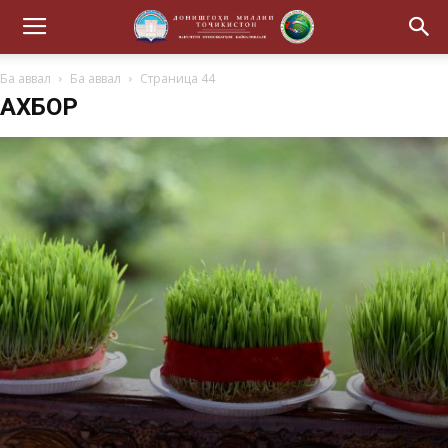
Ба аввал
Ба аввал
Страница 44
АХБОР