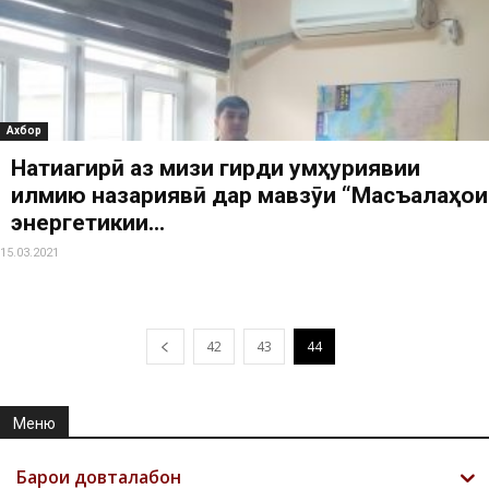
Ахбор
Натиҷагирӣ аз мизи гирди ҷумҳуриявии
илмию назариявӣ дар мавзӯи “Масъалаҳои
энергетикии...
15.03.2021
42
43
44
Меню
Барои довталабон