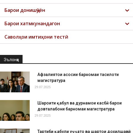
Барои донишҷӯён
Барои хатмкунандагон
Саволҳои имтиҳони тестӣ
Эълонҳо
Афзалиятҳои асосии барномаи таҳсилоти
магистратура
29.07.2025
Шароити қабул ва дурнамои касбӣ барои
довталабони барномаи магистратура
29.07.2025
Тартиби қабули ҳуҷҷатҳо ва шартҳои дохилшавӣ