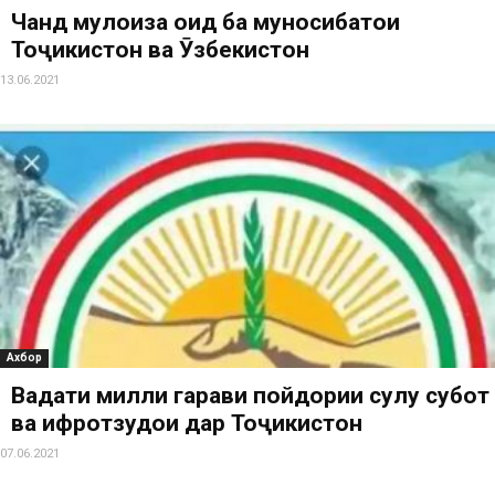
Чанд мулоҳиза оид ба муносибатҳои
Тоҷикистон ва Ӯзбекистон
13.06.2021
Ахбор
Ваҳдати милли гарави пойдории сулҳу субот
ва ифротзудои дар Тоҷикистон
07.06.2021