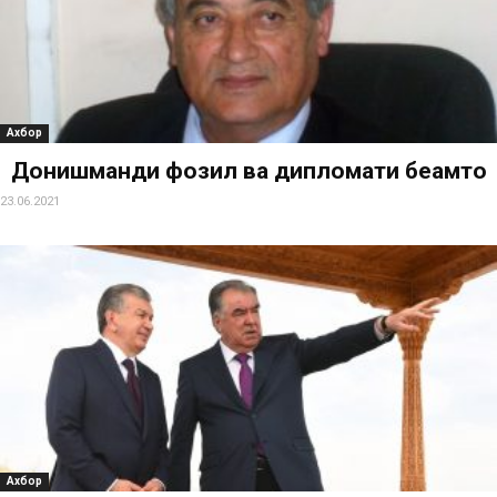
Ахбор
Донишманди фозил ва дипломати беҳамто
23.06.2021
Ахбор