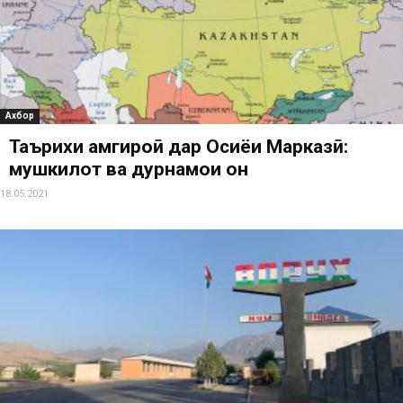
Ахбор
Таърихи ҳамгироӣ дар Осиёи Марказӣ:
мушкилот ва дурнамои он
18.05.2021