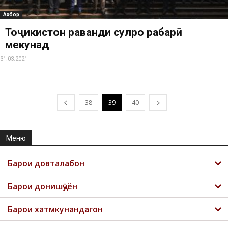
Ахбор
Тоҷикистон раванди сулҳро раҳбарӣ
мекунад
31.03.2021
38
39
40
Меню
Барои довталабон
Барои донишҷӯён
Барои хатмкунандагон