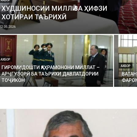
АХБОР
ХУДШИНОСИИ МИЛЛӢ ВА ҲИФЗИ
ХОТИPАИ ТАЪPИХӢ
22.05.2026
АХБОР
АХБОР
ГИРОМИДОШТИ ҚАҲРАМОНОНИ МИЛЛАТ –
АРҶГУЗОРӢ БА ТАЪРИХИ ДАВЛАТДОРИИ
ВАТА
ТОҶИКОН
ФАРО