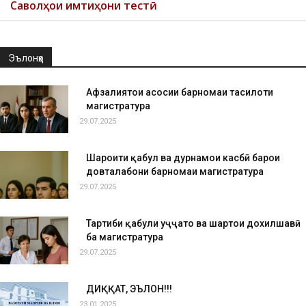
Саволҳои имтиҳони тестӣ
Эълонҳо
Афзалиятҳои асосии барномаи таҳсилоти
магистратура
29.07.2025
Шароити қабул ва дурнамои касбӣ барои
довталабони барномаи магистратура
29.07.2025
Тартиби қабули ҳуҷҷатҳо ва шартҳои дохилшавӣ
ба магистратура
29.07.2025
ДИҚҚАТ, ЭЪЛОН!!!
23.01.2025