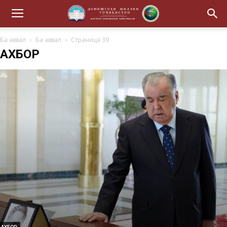
Ба аввал
Ба аввал
Страница 39
АХБОР