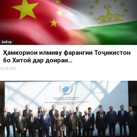
Ахбор
Ҳамкориҳои илмиву фарҳангии Тоҷикистон
бо Хитой дар доираи...
23.04.2021