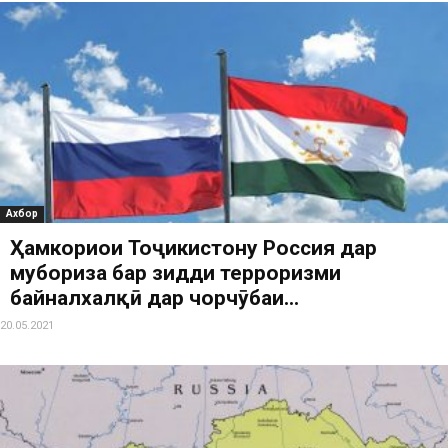
Ахбор
Ҳамкориҳои Тоҷикистону Россия дар
мубориза бар зидди терроризми
байналхалқӣ дар чорчӯбаи...
20.05.2021