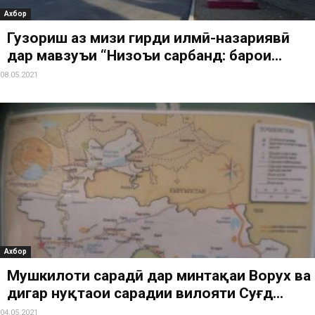
Ахбор
Гузориш аз мизи гирди илмӣ-назариявӣ
дар мавзуъи “Низоъи сарбанд: барои...
08.05.2021
Ахбор
Мушкилоти сарҳадӣ дар минтақаи Ворух ва
дигар нуқтаҳои сарҳадии вилояти Суғд...
04.05.2021